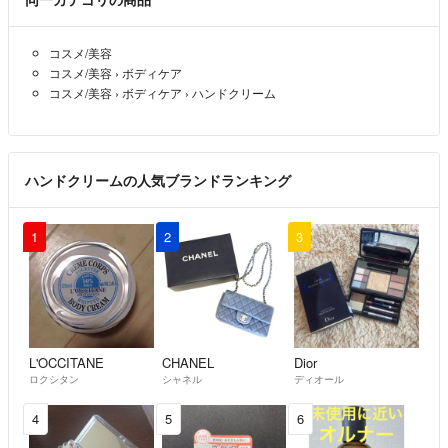
コスメ/美容
コスメ/美容
›
ボディケア
コスメ/美容
›
ボディケア
›
ハンドクリーム
ハンドクリームの人気ブランドランキング
1
2
3
L'OCCITANE
CHANEL
Dior
ロクシタン
シャネル
ディオール
4
5
6