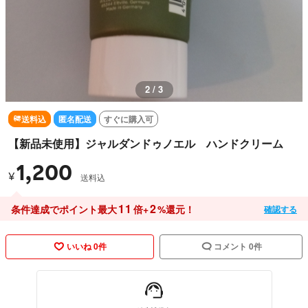
3 / 3
送料込
匿名配送
すぐに購入可
【新品未使用】ジャルダンドゥノエル ハンドクリーム
1,200
¥
送料込
11
2
条件達成でポイント最大
倍+
%還元！
確認する
いいね 0件
コメント 0件