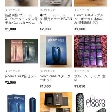
タバコグッズ
タバコグッズ
タバコグッズ
新品同様 プルーム
◆プルーム・テッ
Ploom AURA（プルー
X プルームエックス電
ク 限定カラー HAVAN
ム・オーラ）本体の
子タバコ スターター
A
み 登録解除済み
キット
¥1,800
¥2,980
¥1,500
タバコグッズ
タバコグッズ
タバコグッズ
ploom aura 2台セット
ploom cube スタータ
プルーム・テック 空
ーキット
箱
¥2,500
¥1,400
¥1,050