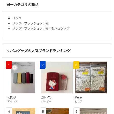
同一カテゴリの商品
メンズ
メンズ
›
ファッション小物
メンズ
›
ファッション小物
›
タバコグッズ
タバコグッズの人気ブランドランキング
1
2
3
IQOS
ZIPPO
Pure
アイコス
ジッポー
ピュア
4
5
6