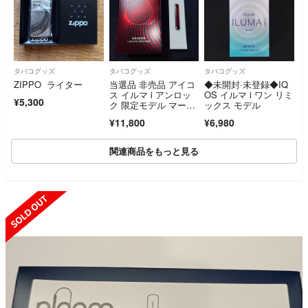
タバコグッズ
タバコグッズ
タバコグッズ
ZIPPO ライター
当選品 非売品 アイコ
◆未開封·未登録◆IQ
ス イルマ i アンロッ
OS イルマ i ワン リミ
¥5,300
ク 限定モデル マール
ックス モデル
ボロ limited unlock ed
¥11,800
¥6,980
ition
関連商品をもっと見る
SOLD OUT