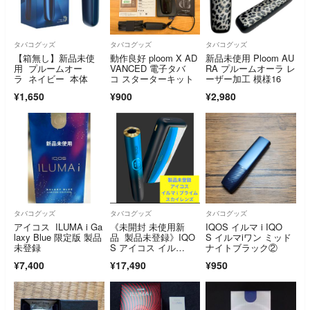
タバコグッズ
タバコグッズ
タバコグッズ
【箱無し】新品未使
動作良好 ploom X AD
新品未使用 Ploom AU
用 プルームオー
VANCED 電子タバ
RA プルームオーラ レ
ラ ネイビー 本体
コ スターターキット
ーザー加工 模様16
¥1,650
¥900
¥2,980
タバコグッズ
タバコグッズ
タバコグッズ
アイコス ILUMA i Ga
《未開封 未使用新
IQOS イルマ i IQO
laxy Blue 限定版 製品
品 製品未登録》IQO
S イルマiワン ミッド
未登録
S アイコス イル
ナイトブラック②
マ i プライム SKYLE
¥7,400
¥17,490
¥950
NS スカイレンズ モデ
ル★日本発売版