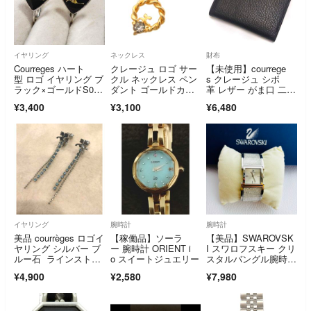
イヤリング
ネックレス
財布
Courreges ハート
クレージュ ロゴ サー
【未使用】courrege
型 ロゴ イヤリング ブ
クル ネックレス ペン
s クレージュ シボ
ラック×ゴールドS000
ダント ゴールドカラ
革 レザー がま口 二つ
40
ー
折り財布 小銭入れ ブ
¥3,400
¥3,100
¥6,480
ラック 黒 スリム 薄
型 レディース
イヤリング
腕時計
腕時計
美品 courrèges ロゴイ
【稼働品】ソーラ
【美品】SWAROVSK
ヤリング シルバー ブ
ー 腕時計 ORIENT i
I スワロフスキー クリ
ルー石 ラインストー
o スイートジュエリー
スタルバングル腕時
ン
計 箱無し レディー
¥4,900
¥2,580
¥7,980
スウォッチ