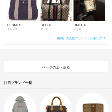
送料込みの出品であります。
常識の範囲内でしたら値下げも可能ですが、出品直後は値引きできませ
ん。
HERMES
GUCCI
OMEGA
エルメス
グッチ
オメガ
まとめて購入して頂けるようでしたら多少の割引はOKです！
腕時計の人気ブランドランキング
不明な点あればコメントで質問してください。
但し、当方専門知識ない素人のため、専門用語にての質問には返答不可
能であります。
ページの上へ戻る
御手数かけますが、素人理解できるようご質問をお願い致します。
注目ブランド一覧
楽しい取引ができると良いですね。
最後までお読み頂きありがとうございました。
よろしくお願いします。