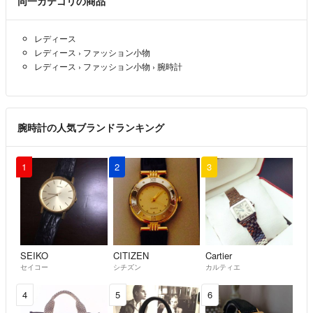
同一カテゴリの商品
こんにちは！⭐️ 購入申請ありますが殆どOKです⭐️
レディース
レディース
›
ファッション小物
商品にもよりますが元箱は無いものとしてお求めください。元箱がある
レディース
›
ファッション小物
›
腕時計
場合は詳細及び写真に掲載いたします。
⚫︎ラクラクメルカリ便ネコポスにて発送
(ゆうゆうメルカリ便を希望の方はコメント下さい)
腕時計の人気ブランドランキング
返信が2時間ほど遅れる場合もございます。
1
2
3
御了承ください。
★ プロフィール読んで頂きありがとうございます！
また外出が多い為、商品についての細かい確認などは戻り次第、連絡を
SEIKO
CITIZEN
Cartier
セイコー
シチズン
カルティエ
させていただいております。
4
5
6
お時間をくださりますようお願いいたします。