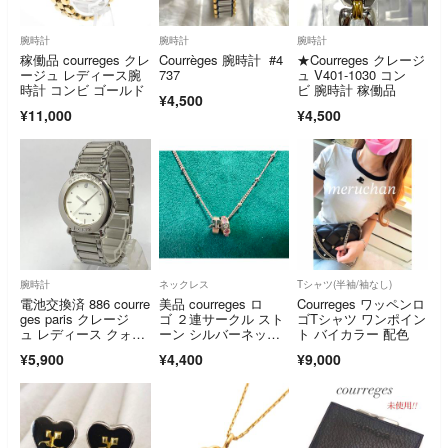
腕時計
腕時計
腕時計
稼働品 courreges クレ
Courrèges 腕時計 #4
★Courreges クレージ
ージュ レディース腕
737
ュ V401-1030 コン
時計 コンビ ゴールド
ビ 腕時計 稼働品
¥4,500
¥11,000
¥4,500
腕時計
ネックレス
Tシャツ(半袖/袖なし)
電池交換済 886 courre
美品 courreges ロ
Courreges ワッペンロ
ges paris クレージ
ゴ ２連サークル スト
ゴTシャツ ワンポイン
ュ レディース クォー
ーン シルバーネック
ト バイカラー 配色
ツ アナログ 腕時計 ホ
レス
¥5,900
¥4,400
¥9,000
ワイト 人気 希少