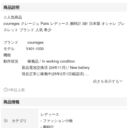
商品説明
☆人気商品
courreges クレージュ Paris レディース 腕時計 3針 日本製 オシャレ ブレ
スレット ブランド 人気 希少
ブランド courreges
モデル V401-1030
機能
動作状況 稼働品 / In working condition
新品電池交換済 (24年11月) / New battery
現在正常に稼働中(25年2月1日確認済)
本体サイズ 約2.3cm (直径) ※リューズ含まず
続きを表示する
腕周り 約16.0cm ※余りコマ有
1年以上前
ラグ幅
盤カラー パープル系
商品情報
ムーブメント クオーツ式
付属品 余りコマ有
レディース
カテゴリ
›
ファッション小物
ベルトカラー シルバーゴールドコンビ
›
腕時計