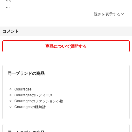
⚫︎出品時にはクリーニングおよび動作確認をおこなっております。
ご購入申請前（価格変更前）にコメントなし購入の場合は対象外となり
また定期的に精度確認もおこなっております。
続きを表示する
ます。
発送時にはあらためて動作確認及びアルコール除菌を行い発送をいたして
おります。
コメント
またご購入後のフォロー割は受付いたしません。
万一、商品受取時に説明には記載されてない大きな不具合等ある場合は必
ず受取評価前に取引メッセージにてご連絡ください。
⚫︎フォロ割引
一点のみの商品ばかりですので交換はできませんが返品ご返金は可能で
商品について質問する
す。
このアカウントをフォロいただくと販売価格（表示価格）より今なら
5%お値引きいたします。
⚫︎クリーニングは外装を専用研磨剤にて磨き、金属ベルトはさらに超音波
洗浄で汚れを落としております。ご購入様からは思った以上に綺麗でした
同一ブランドの商品
とお褒めの評価をいただいております。
既フォロワ様および新規フォロされた方に限り‼︎
Courreges
☆古物商許可（福井県公安委員会）のもと古物市場より購入および販売さ
Courregesのレディース
販売価格（表示価格）が999円以下は対象外となります。
せていただいております。
Courregesのファッション小物
Courregesの腕時計
⚫︎金属ベルトのサイズ、大から小へ調整はコチラにてさせていただいて
管理番号 T727
おります。（コメントおよび取引メッセージにてご連絡ください。但し
変更不可能な品もあります。