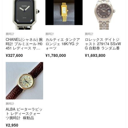
腕時計
腕時計
腕時計
CHANEL(シャネル) 腕
カルティエ タンクア
ロレックス デイトジ
時計 プルミエール H0
ロンジェ 18K/YG ク
ャスト 279174 SSxW
451 レディース サイ
ォーツ
G 自動巻 ランダム番
ズ:L 黒
¥327,600
¥1,780,000
¥1,693,800
腕時計
ALBA ピーターラビッ
ト レディースクォー
ツ腕時計 稼動品
¥2,950