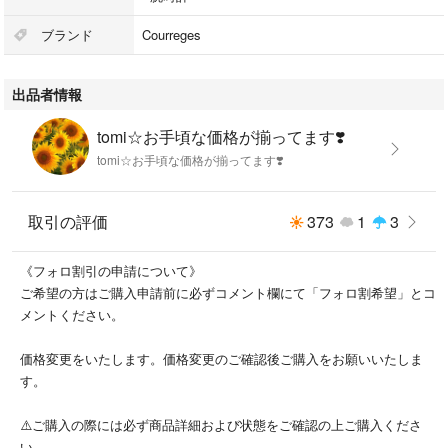
⚫︎風防ガラスには目立つ傷汚れ無く綺麗な状態です。
ブランド
Courreges
⚫︎文字盤には目立つ傷汚れ無く綺麗な状態です。
⚫︎本体ケースには光があたるとみえる細かい擦り傷あります。
出品者情報
⚫︎ベルトには光があたるとみえる細かい擦り傷あります。
⚫︎超音波洗浄 汚れはありません。
tomi☆お手頃な価格が揃ってます❣️
tomi☆お手頃な価格が揃ってます❣️
⚫︎クリーニング済 / Cleaned
⚫︎中古品です。
取引の評価
373
1
3
⚫︎他にもたくさんの時計を出品しております。
下記リンクをクリックください。
《フォロ割引の申請について》
↓↓↓↓↓↓↓↓↓↓↓↓↓↓↓↓↓↓↓↓↓↓↓↓↓↓
ご希望の方はご購入申請前に必ずコメント欄にて「フォロ割希望」とコ
#tomi時計一覧
メントください。
#tomi時計一覧のクレージュ
価格変更をいたします。価格変更のご確認後ご購入をお願いいたしま
☆注意事項等（プロフィールをご覧ください）
す。
⚫︎光をあてた接写写真を掲載しています。肉眼では見えにくい微傷等が誇
⚠️ご購入の際には必ず商品詳細および状態をご確認の上ご購入くださ
張されております。
い。