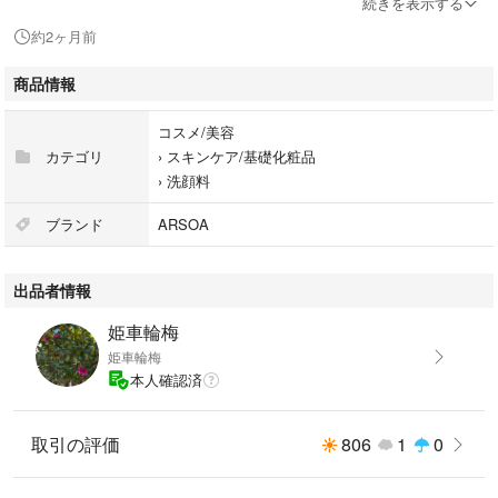
続きを表示する
弾力のあるクリーミーな泡は、
約2ヶ月前
天然由来ミネラルを含んでいるため。
肌に密着して汚れをしっかり抱え込み、
商品情報
潤いを守りながら落とします。
コスメ/美容
カテゴリ
›
スキンケア/基礎化粧品
›
洗顔料
ブランド
ARSOA
出品者情報
姫車輪梅
姫車輪梅
本人確認済
取引の評価
806
1
0