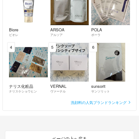
Biore
ARSOA
POLA
ビオレ
アルソア
ポーラ
4
5
6
ナリス化粧品
VERNAL
sunsorit
ナリスケショウヒン
ヴァーナル
サンソリット
洗顔料の人気ブランドランキング
ページの上へ戻る