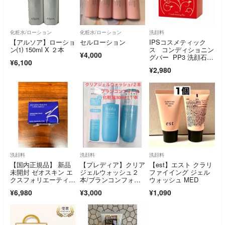
化粧水/ローション
化粧水/ローション
洗顔料
【アルソア】ローショ
セルローション
IPSコスメティック
ン⑴ 150ml X ２本
ス コンディショニン
¥4,000
グバー PP3 洗顔石
¥6,100
鹸 1個
¥2,980
洗顔料
洗顔料
洗顔料
【国内正規品】 新品
【プレディア】クリア
【est】エスト クラリ
未開封 ゼオスキン エ
ジェルウォッシュ２
ファイイング ジェル
クスフォリエーティン
本/ブランコンフォー
ウォッシュ MED
グ ポリッシュ65g
ル30ml
¥6,980
¥3,000
¥1,090