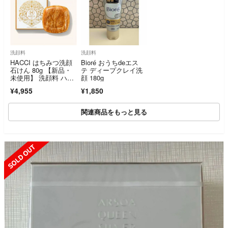
洗顔料
洗顔料
HACCI はちみつ洗顔
Bioré おうちdeエス
石けん 80g 【新品・
テ ディープクレイ洗
未使用】 洗顔料 ハッ
顔 180g
チ 石鹸
¥4,955
¥1,850
関連商品をもっと見る
SOLD OUT