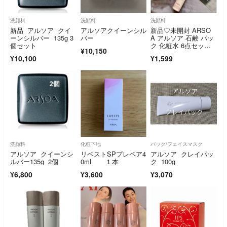
洗顔料
洗顔料
洗顔料
新品 アルソア クイ
アルソアクイーンシル
新品♡未開封 ARSO
ーンシルバー 135g 3
バー
A アルソア 石鹸 パッ
個セット
ク 化粧水 6点セッ
¥10,150
ト サンプル
¥10,100
¥1,599
洗顔料
化粧下地
パック/フェイスマスク
アルソア クイーンシ
リベストSPプレペア4
アルソア クレイパッ
ルバー135g 2個
0ml １本
ク 100g
¥6,800
¥3,600
¥3,070