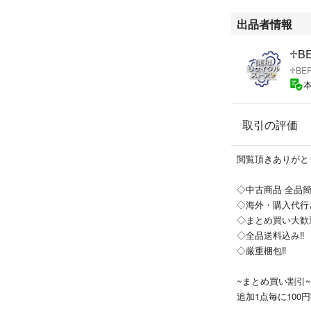
出品者情報
♱BE
取引の評価
閲覧頂きありがと
◇中古商品 全品簡
◇海外・購入代行さ
◇まとめ買い大歓迎
◇全品送料込み‼︎
◇厳重梱包‼︎
~まとめ買い割引~
追加1点毎に100