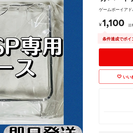
ゲームボーイアド
1,100
¥
送
条件達成でポイ
いいね