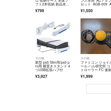
ロ 収納ケース 本体ソ
ンス専用 ACアダ
フト2本収納 新品未使
セット AGB-009 
用
B-008
¥799
¥1,550
その他
その他
新型 ps5 Slim用/ps5 p
ファミコン ジョイ
ro用 横置きスタンド 4
ール ハル研究所 コ
つUSB拡張ハブ付
トローラー FC 連
ー 連射
¥3,927
¥1,999