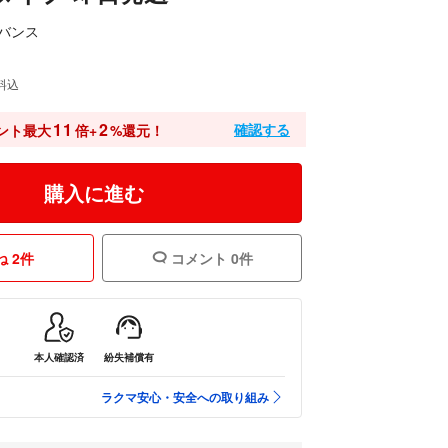
バンス
料込
11
2
確認する
ント最大
倍+
%還元！
購入に進む
 2件
コメント 0件
本人確認済
紛失補償有
ラクマ安心・安全への取り組み