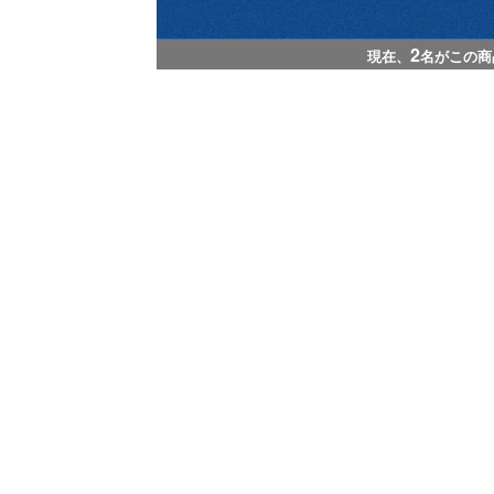
2
現在、
名がこの商