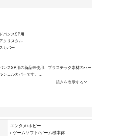
ドバンスSP用
アクリスタル
スカバー
バンスSP用の新品未使用、プラスチック素材のハー
ルシェルカバーです。
続きを表示する
！丁寧な梱包のうえ
にて配送いたします。
配送方法の変更も可能です！
ります。
エンタメ/ホビー
入大歓迎です♪
›
ゲームソフト/ゲーム機本体