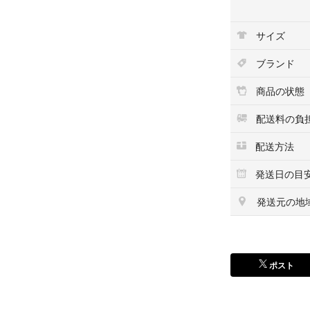
⤵︎ ︎から他の商
良ろしければご覧
サイズ
#✞ベリ✞_GBA
ブランド
#✞ベリ✞_ゲー
#✞ベリ✞_ゲーム
商品の状態
配送料の負
配送方法
発送日の目
発送元の地
ポスト