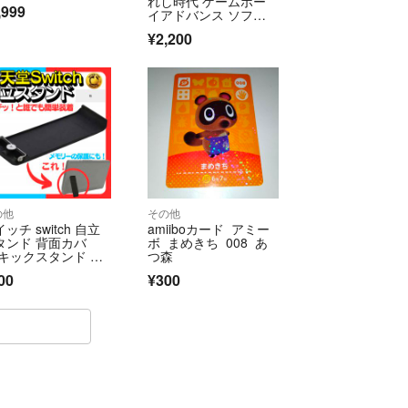
れし時代 ゲームボー
,999
もメルカリ便に変更可能です。
イアドバンス ソフ
ト カセット
¥2,200
くさんの良い評価
！<(_ _)>
日時 2026.5.31
------------------- ✄
の他
その他
ッチ switch 自立
amiiboカード アミー
タンド 背面カバ
ボ まめきち 008 あ
 キックスタンド パ
つ森
ツ ケース
00
¥300