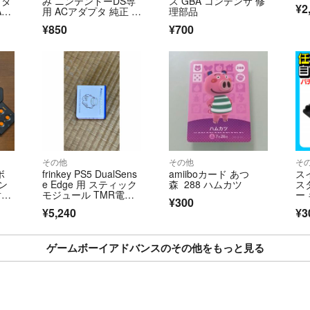
プタ
み ニンテンドーDS専
ス GBA コンデンサ 修
¥2
・普通郵便の物で
AG
用 ACアダプタ 純正 ア
理部品
ドバンスSP 即日発送
¥850
¥700
ご購入者の皆様た
ありがとうございます
☦︎︎プロフィール更新
✄-----------------------
その他
その他
そ
ボ
frinkey PS5 DualSens
amiiboカード あつ
スイ
ン
e Edge 用 スティック
森 288 ハムカツ
ス
射キ
モジュール TMR電磁
ー
¥300
式センサー搭載 ドリ
ー
¥5,240
¥3
フト対策 交換用
ゲームボーイアドバンスのその他をもっと見る