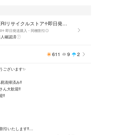
♱BERIリサイクルストア♱即日発送・即購入・同梱割引◎✨
RI♱ 即日発送購入・同梱割引◎
本人確認済
611
9
2
うございます✨
易清掃済み‼︎
ん大歓迎‼︎
‼︎
円割引いたします‼︎