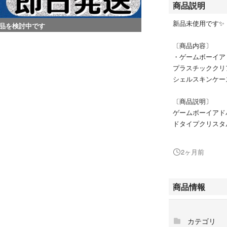
商品説明
新品未使用です✨
品を検討中です
〔商品内容〕
・ゲームボーイア
プラスチッククリ
シェルスキンケー
〔商品説明〕
ゲームボーイアド
ドタイプクリスタ
即日発送可能です
2ヶ月前
簡単ラクマパック
追加料金頂ければ
商品情報
お値下げ不可とな
コメントなし即購
カテゴリ