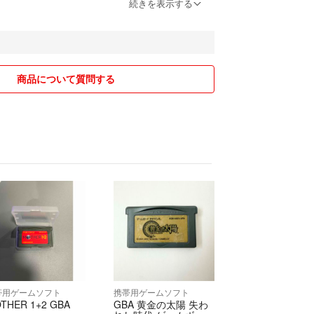
0円引き
続きを表示する
引き
引き
ビー系
商品について質問する
梱包させて頂きます。
し、発送致します。↓
プチ、紙等で傷を防ぎます。
ャック付きポリ袋、ポリ袋、OPP袋、ラップなどで
、紙袋、ラッピング袋などで
傷をさらに防ぎます。
使うものが異なります。
帯用ゲームソフト
携帯用ゲームソフト
たは簡単ラクマでの配送です。
THER 1+2 GBA
GBA 黄金の太陽 失わ
以内で出来ます。