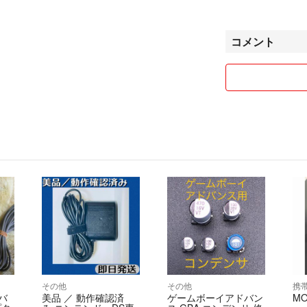
例) 2点購入 ⇨ 10
3点購入 ⇨ 200円
4点購入 ⇨ 300円
コメント
~主な出品~
・ゲーム関連・ホ
~梱包について~
できる限り丁寧に
↓下記の物を使用
➀段ボール、プチ
➁ビニール袋、チ
水を防ぎます。
➂主にプチプチ袋
見た目を良くして
⚠︎商品によって
~配送について~
その他
その他
携
・基本普通郵便ま
バ
美品 ／ 動作確認済
ゲームボーイアドバン
MO
・基本発送は1日