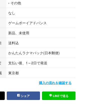
›
その他
品も検索出来ますので
ください✨
なし
SPゲームシェル保護カバー
ゲームボーイアドバンス
ムシェル保護カバー
新品、未使用
担
送料込
かんたんラクマパック(日本郵便)
安
支払い後、1～2日で発送
域
東京都
購入の流れを確認する
シェア
LINEで送る