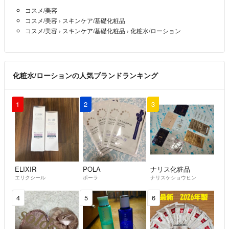
コスメ/美容
コスメ/美容
›
スキンケア/基礎化粧品
コスメ/美容
›
スキンケア/基礎化粧品
›
化粧水/ローション
化粧水/ローションの人気ブランドランキング
1
2
3
ELIXIR
POLA
ナリス化粧品
エリクシール
ポーラ
ナリスケショウヒン
4
5
6