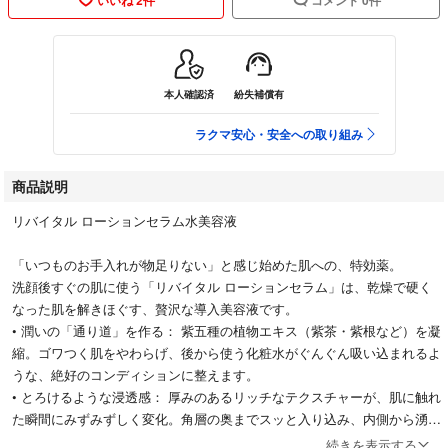
本人確認済
紛失補償有
ラクマ安心・安全への取り組み
商品説明
リバイタル ローションセラム水美容液
「いつものお手入れが物足りない」と感じ始めた肌への、特効薬。
洗顔後すぐの肌に使う「リバイタル ローションセラム」は、乾燥で硬く
なった肌を解きほぐす、贅沢な導入美容液です。
• 潤いの「通り道」を作る： 紫五種の植物エキス（紫茶・紫根など）を凝
縮。ゴワつく肌をやわらげ、後から使う化粧水がぐんぐん吸い込まれるよ
うな、絶好のコンディションに整えます。
• とろけるような浸透感： 厚みのあるリッチなテクスチャーが、肌に触れ
た瞬間にみずみずしく変化。角層の奥までスッと入り込み、内側から湧き
上がるようなツヤを与えます。
続きを表示する