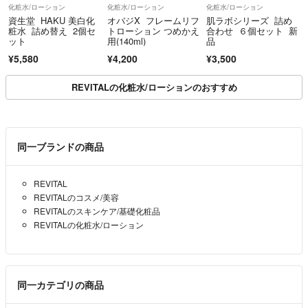
化粧水/ローション
化粧水/ローション
化粧水/ローション
資生堂 HAKU 美白化
オバジX フレームリフ
肌ラボシリーズ 詰め
粧水 詰め替え 2個セ
トローション つめかえ
合わせ ６個セット 新
ット
用(140ml)
品
¥5,580
¥4,200
¥3,500
REVITALの化粧水/ローションのおすすめ
同一ブランドの商品
REVITAL
REVITALのコスメ/美容
REVITALのスキンケア/基礎化粧品
REVITALの化粧水/ローション
同一カテゴリの商品