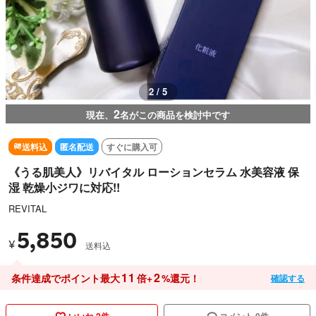
2 / 5
2
現在、
名がこの商品を検討中です
送料込
匿名配送
すぐに購入可
《うる肌美人》リバイタル ローションセラム 水美容液 保
湿 乾燥小ジワに対応!!
REVITAL
5,850
¥
送料込
11
2
条件達成でポイント最大
倍+
%還元！
確認する
いいね 2件
コメント 0件