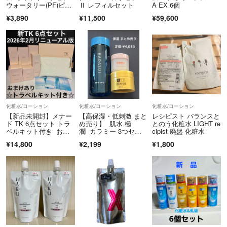
ウォータリー(PF)ピン
Ⅱ レフィルセット
A EX 6個
クオークル10
¥3,890
¥11,500
¥59,600
化粧水/ローション
化粧水/ローション
化粧水/ローション
【新品未開封】メナー
【高保湿・低刺激 まと
レシピスト バランスと
ド TK 6点セット トラ
め売り】 肌水 極
とのう化粧水 LIGHT re
ベルキット付き おま
潤 カラミー 3つセッ
cipist 廃盤 化粧水
けあり リニューア
ト
¥14,800
¥2,199
¥1,800
ル 新発売