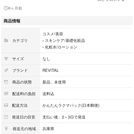
• エイジングサインを先回りケア： 潤い密度を高めることで、乾燥による
6ヶ月前
くすみやキメの乱れをリセット。使うたび、いきいきとした生命感あふれ
る肌へと導きます。
商品情報
※コチラは購入品ではなく、代理店より直接仕入れた未使用未開封商品で
コスメ/美容
す
カテゴリ
›
スキンケア/基礎化粧品
›
化粧水/ローション
#リバイタル(REVITAL)
#4909978123727
サイズ
なし
#コスメ/美容
#スキンケア/基礎化粧品
ブランド
REVITAL
#化粧水/ローション
商品の状態
新品、未使用
配送料の負担
送料込
配送方法
かんたんラクマパック(日本郵便)
発送日の目安
支払い後、2～3日で発送
発送元の地域
兵庫県