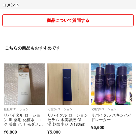
コメント
商品について質問する
こちらの商品もおすすめです
化粧水/ローション
化粧水/ローション
化粧水/ローション
リバイタル ローショ
リバイタル ローション
リバイタル スキンハイ
ン III 薬用 化粧水 コ
セラム 水美容液 保
ドレーター
ク 美白 ハリ 光ダメー
湿 乾燥小ジワ(180ml)
¥5,600
ジ(…
¥6,800
¥5,000