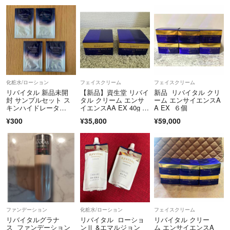
化粧水/ローション
フェイスクリーム
フェイスクリーム
リバイタル 新品未開
【新品】資生堂 リバイ
新品 リバイタル クリ
封 サンプルセット ス
タル クリーム エンサ
ーム エンサイエンスA
キンハイドレータ
イエンスAA EX 40g ×
A EX ６個
ー 化粧水 化粧液
2
¥300
¥35,800
¥59,000
ファンデーション
化粧水/ローション
フェイスクリーム
リバイタルグラナ
リバイタル ローショ
リバイタル クリー
ス ファンデーション
ンⅡ &エマルジョン
ム エンサイエンスA