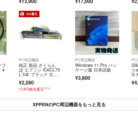
¥13,900
¥17,000
¥2
5%還元
PC周辺機器
PC周辺機器
P
ーブ
純正 新品 さくらん
Windows 11 Pro パッ
S
 4
ぼ エプソン IC6CL70
ケージ版 日本語版
☆a
L 5本 ブラック 欠
G 
¥3,800
品 増量 インク プリン
イ
¥2,280
¥4
タ カートリッジ 未使
ワ
用
(5%)
114円相当還元
XPPENのPC周辺機器をもっと見る