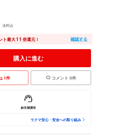
送料込
11
確認する
ント最大
倍還元！
購入に進む
 1件
コメント 0件
紛失補償有
ラクマ安心・安全への取り組み