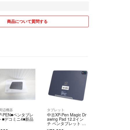
商品について質問する
C周辺機器
タブレット
P-PEN■ペンタブレ
中古XP-Pen Magic Dr
ト■デコミニ4■新品
awing Pad 12.2イン
チ ペンタブレット ma
gic-drawing122【可