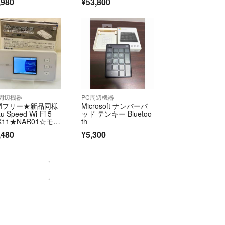
,980
¥53,800
(C)】
C周辺機器
PC周辺機器
IMフリー★新品同様
Microsoft ナンバーパ
u Speed Wi-Fi 5
ッド テンキー Bluetoo
X11★NAR01☆モバ
th
ルルーター本体★ホ
,480
¥5,300
イト☆送料無料