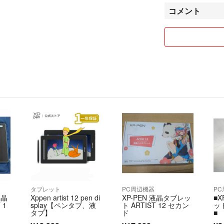
コメント
タブレット
PC周辺機器
P
液晶
Xppen artist 12 pen di
XP-PEN 液晶タブレッ
■X
 1
splay【ペンタブ、液
ト ARTIST 12 セカン
ッ
タブ】
ド
■