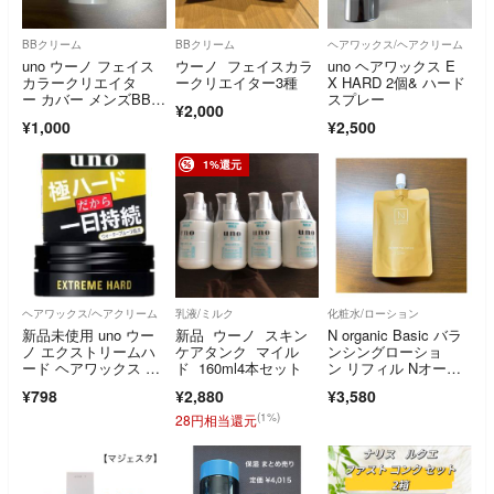
BBクリーム
BBクリーム
ヘアワックス/ヘアクリーム
uno ウーノ フェイス
ウーノ フェイスカラ
uno ヘアワックス E
カラークリエイタ
ークリエイター3種
X HARD 2個& ハード
ー カバー メンズBBク
スプレー
¥2,000
リーム SPF3
¥1,000
¥2,500
1%還元
ヘアワックス/ヘアクリーム
乳液/ミルク
化粧水/ローション
新品未使用 uno ウー
新品 ウーノ スキン
N organic Basic バラ
ノ エクストリームハ
ケアタンク マイル
ンシングローショ
ード ヘアワックス 15
ド 160ml4本セット
ン リフィル Nオーガ
g ミニ
ニック
¥798
¥2,880
¥3,580
(1%)
28円相当還元