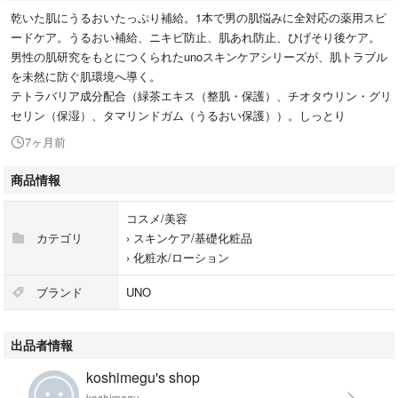
乾いた肌にうるおいたっぷり補給。1本で男の肌悩みに全対応の薬用スピ
ードケア。うるおい補給、ニキビ防止、肌あれ防止、ひげそり後ケア。
男性の肌研究をもとにつくられたunoスキンケアシリーズが、肌トラブル
を未然に防ぐ肌環境へ導く。
テトラバリア成分配合（緑茶エキス（整肌・保護）、チオタウリン・グリ
セリン（保湿）、タマリンドガム（うるおい保護））。しっとり
7ヶ月前
商品情報
コスメ/美容
カテゴリ
›
スキンケア/基礎化粧品
›
化粧水/ローション
ブランド
UNO
出品者情報
koshimegu's shop
koshimegu