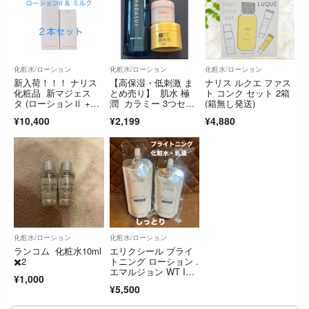
化粧水/ローション
化粧水/ローション
化粧水/ローション
新入荷！！！ ナリス
【高保湿・低刺激 ま
ナリス ルクエ ファス
化粧品 新マジェス
とめ売り】 肌水 極
ト コンク セット 2箱
タ (ローションⅡ +ミ
潤 カラミー 3つセッ
(箱無し発送)
ルク)2点セット
ト
¥10,400
¥2,199
¥4,880
化粧水/ローション
化粧水/ローション
ランコム 化粧水10ml
エリクシール ブライ
✖️2
トニング ローション .
エマルジョン WT I
¥1,000
I しっとり
¥5,500