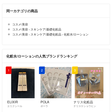
同一カテゴリの商品
コスメ/美容
コスメ/美容
›
スキンケア/基礎化粧品
コスメ/美容
›
スキンケア/基礎化粧品
›
化粧水/ローション
化粧水/ローションの人気ブランドランキング
1
2
3
ELIXIR
POLA
ナリス化粧品
エリクシール
ポーラ
ナリスケショウヒン