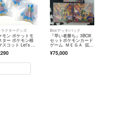
ャラクターグッズ
Box/デッキ/パック
ケモン ポケットモ
『早い者勝ち』3BOX
スター ポケモン根
セットポケモンカード
スコット Let’s Sin
ゲーム ＭＥＧＡ 拡張
！ フィギュア マスコ
パック ストームエメ
,290
¥75,000
ト ストラップ ラプ
ラルダ［パック］
ス ガチャ