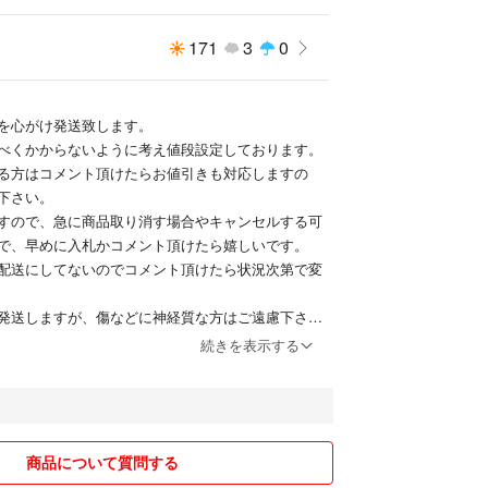
171
3
0
を心がけ発送致します。
べくかからないように考え値段設定しております。
る方はコメント頂けたらお値引きも対応しますの
下さい。
すので、急に商品取り消す場合やキャンセルする可
で、早めに入札かコメント頂けたら嬉しいです。
配送にしてないのでコメント頂けたら状況次第で変
発送しますが、傷などに神経質な方はご遠慮下さ
続きを表示する
の依頼お願いします。
す！
商品について質問する