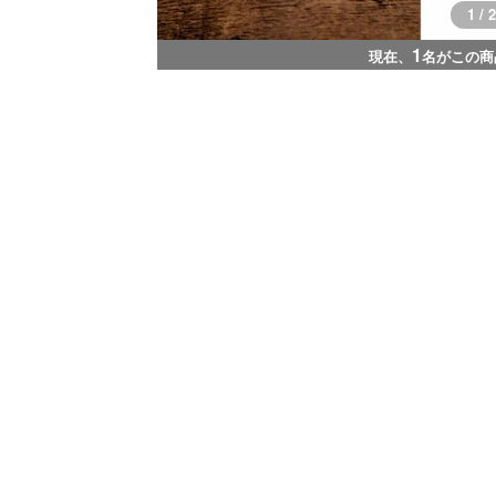
1 / 2
1
現在、
名がこの商