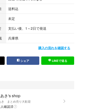
担
送料込
未定
安
支払い後、1～2日で発送
域
兵庫県
購入の流れを確認する
シェア
LINEで送る
あき's shop
あき まとめ売り大歓迎
本人確認済