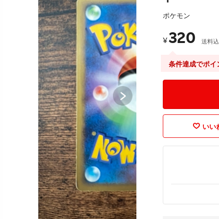
ポケモン
320
¥
送料込
条件達成でポイ
いいね