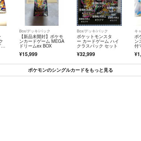
Box/デッキ/パック
Box/デッキ/パック
キ
ー
【新品未開封】ポケモ
ポケットモンスタ
ポ
ク
ンカードゲーム MEGA
ー カードゲーム ハイ
ン
 5
ドリームex BOX
クラスパック セット
付マ
品
g
¥15,999
¥32,999
¥1
ッ
ラ
ポケモンのシングルカードをもっと見る