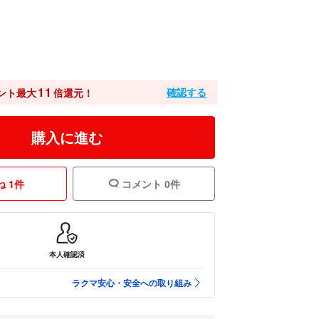
11
確認する
ント最大
倍還元！
購入に進む
 1件
コメント 0件
本人確認済
ラクマ安心・安全への取り組み