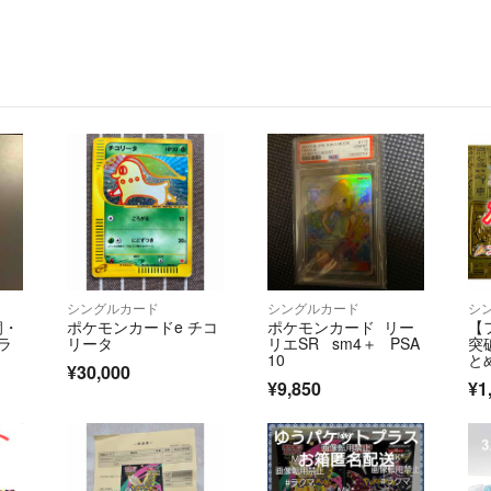
シングルカード
シングルカード
シ
洞・
ポケモンカードe チコ
ポケモンカード リー
【
ラ
リータ
リエSR sm4＋ PSA
突
10
と
¥30,000

¥9,850
¥1