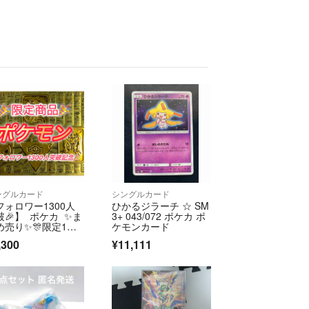
ングルカード
シングルカード
フォロワー1300人
ひかるジラーチ ☆ SM
破🎉】 ポケカ ✨ま
3+ 043/072 ポケカ ポ
め売り✨🎊限定1名
ケモンカード
アド確定🔥
,300
¥11,111