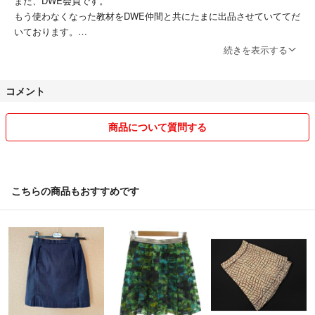
また、DWE会員です。
もう使わなくなった教材をDWE仲間と共にたまに出品させていててだ
いております。
全て正規購入品で、内容については詳しいつもりですので、何でもご質
続きを表示する
問ください。
コメント
家族に喫煙者はおりませんし、ペットも飼っておりませんので、比較的
美品が多いと思いますが、商品についてご質問等ございましたらどんな
内容でもお気軽にコメント下さい。
商品について質問する
また、お値引き等も、可能な限り対応したいと思っておりますので、コ
メントいただければと思います。
(複数購入や、リピーター様には特にお値引きさせていただきたいと考
こちらの商品もおすすめです
えております。)
即購入も大歓迎です。
発送につきましては、基本翌日発送を心がけておりますが、もしお急ぎ
の場合は即発送にも対応したいと思っておりますので購入前にご相談く
ださい。
以上です。