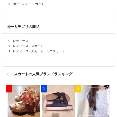
ROPE’のミニスカート
同一カテゴリの商品
レディース
レディース
›
スカート
レディース
›
スカート
›
ミニスカート
ミニスカートの人気ブランドランキング
1
2
3