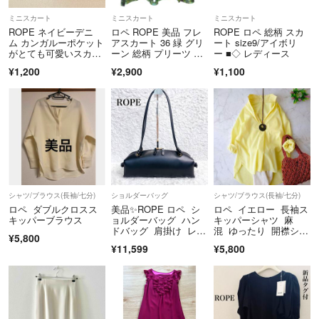
最後までお読み下さってありがとうございます。
ミニスカート
ミニスカート
ミニスカート
どうぞよろしくお願いいたします(^-^)
ROPE ネイビーデニ
ロペ ROPE 美品 フレ
ROPE ロペ 総柄 スカ
ム カンガルーポケット
アスカート 36 緑 グリ
ート size9/アイボリ
がとても可愛いスカー
ーン 総柄 プリーツ ミ
ー ■◇ レディース
追記
ト 日本製
ニ丈
¥1,200
¥2,900
¥1,100
一つ一つの商品説明文に書ききれないのでこちらでお伝えいたします。
DWEのDVDケースは、製品の性質上非常にヒビが入りやすくなってお
ります。
私の商品のDVDの中にもそのようなものがあるかもしれません。
DVDケースは学習には影響しませんので、もしケース不要でしたら送料
分お値引きできますので、コメント下さい。
追記
シャツ/ブラウス(長袖/七分)
ショルダーバッグ
シャツ/ブラウス(長袖/七分)
残念ながら、悪い評価の方がおりますが、記載されている事項は配送事
ロペ ダブルクロスス
美品✨ROPE ロペ シ
ロペ イエロー 長袖ス
故なので、ただ今調査中です。
キッパーブラウス
ョルダーバッグ ハン
キッパーシャツ 麻
ドバッグ 肩掛け レザ
混 ゆったり 開襟シャ
¥5,800
ー 黒
ツ
ふつう評価の方がおりますが、後に返品対応させていただきました。
¥11,599
¥5,800
受け取り評価後ですとラクマを通しての返品返金ができないのでご購入
者様にも手間がかかってしまいますので、商品について何かありました
ら受け取り評価前にご意見いただけますようよろしくお願いします。