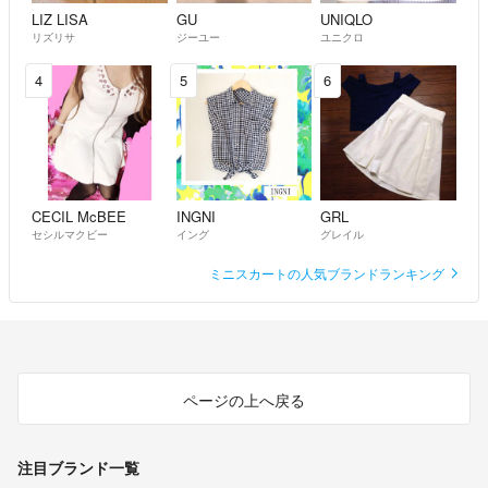
LIZ LISA
GU
UNIQLO
リズリサ
ジーユー
ユニクロ
4
5
6
CECIL McBEE
INGNI
GRL
セシルマクビー
イング
グレイル
ミニスカートの人気ブランドランキング
ページの上へ戻る
注目ブランド一覧