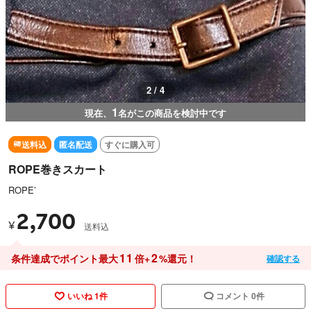
2 / 4
1
現在、
名がこの商品を検討中です
送料込
匿名配送
すぐに購入可
ROPE巻きスカート
ROPE’
2,700
¥
送料込
11
2
条件達成でポイント最大
倍+
%還元！
確認する
いいね 1件
コメント 0件