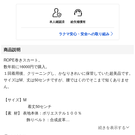
本人確認済
紛失補償有
ラクマ安心・安全への取り組み
商品説明
ROPE巻きスカート。
数年前に16000円で購入。
１回着用後、クリーニングし、かなりきれいに保管していた超美品です。
サイズはM、丈は50センチですが、腰ではくのでそこまで短くありませ
ん。
【サイズ】M
着丈50センチ
【素 材】 表地本体：ポリエステル１００％
飾りベルト：合成皮革
【カラー】ネイビー
続きを表示する