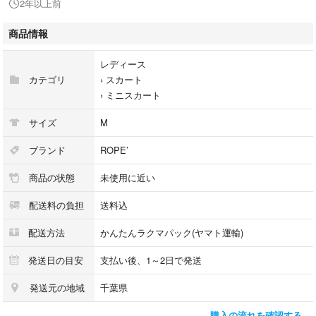
2年以上前
これからの季節も、タイツやブーツと合わせてはけるし、ネイビー×レザ
ーベルトは合わせやすいので最高です！
商品情報
お値段交渉お気軽にお申し付けください⭐
レディース
カテゴリ
›
スカート
›
ミニスカート
サイズ
M
ブランド
ROPE’
商品の状態
未使用に近い
配送料の負担
送料込
配送方法
かんたんラクマパック(ヤマト運輸)
発送日の目安
支払い後、1～2日で発送
発送元の地域
千葉県
購入の流れを確認する