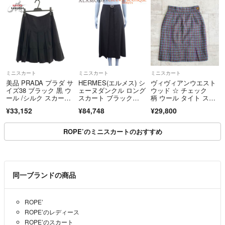
ミニスカート
ミニスカート
ミニスカート
美品 PRADA プラダ サ
HERMES(エルメス) シ
ヴィヴィアンウエスト
イズ38 ブラック 黒 ウ
ェーヌダンクル ロング
ウッド ☆ チェック
ール /シルク スカー
スカート ブラック
柄 ウール タイト スカ
ト プリーツスカー
黒 シルク シルバー金
ート ８ イングランド
¥33,152
¥84,748
¥29,800
ト レディース 60270
具 スカート 2020年 ア
製 オーブ 裏地有
6 【中古】
パレル ファッショ
ン 衣類 ボトムス レデ
ROPE’のミニスカートのおすすめ
ィース 40802213195
【アラモード】
同一ブランドの商品
ROPE’
ROPE’のレディース
ROPE’のスカート