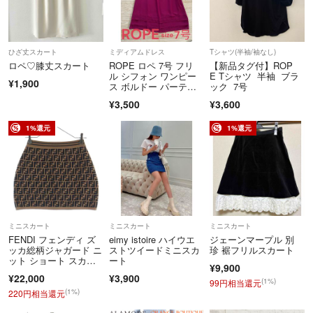
お届けするお品が、お子様の英語育児のお役に立てますように。
ひざ丈スカート
ミディアムドレス
Tシャツ(半袖/袖なし)
ロペ♡膝丈スカート
ROPE ロペ 7号 フリ
【新品タグ付】ROP
ル シフォン ワンピー
E Tシャツ 半袖 ブラ
¥1,900
ス ボルドー パーティ
ック 7号
ー 結婚式
¥3,500
¥3,600
1%還元
1%還元
ミニスカート
ミニスカート
ミニスカート
FENDI フェンディ ズ
eimy istoire ハイウエ
ジェーンマープル 別
ッカ総柄ジャガード ニ
ストツイードミニスカ
珍 裾フリルスカート
ット ショート スカー
ート
¥9,900
ト ブラウン レディー
¥22,000
¥3,900
ス キッズ JFG070 AE
(1%)
99円相当還元
YD
(1%)
220円相当還元