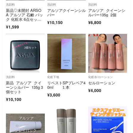
洗顔料
洗顔料
洗顔料
新品♡未開封 ARSO
アルソアクイーンシル
アルソア クイーンシ
A アルソア 石鹸 パッ
バー
ルバー135g 2個
ク 化粧水 6点セッ
¥10,150
¥6,800
ト サンプル
¥1,599
洗顔料
化粧下地
化粧水/ローション
新品 アルソア クイ
リベストSPプレペア4
セルローション
ーンシルバー 135g 3
0ml １本
¥4,000
個セット
¥3,600
¥10,100