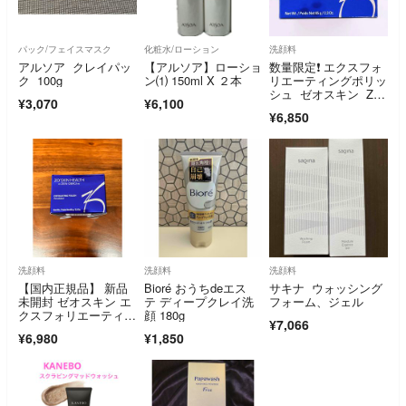
パック/フェイスマスク
化粧水/ローション
洗顔料
アルソア クレイパッ
【アルソア】ローショ
数量限定❗️ エクスフォ
ク 100g
ン⑴ 150ml X ２本
リエーティングポリッ
シュ ゼオスキン ZO
¥3,070
¥6,100
SKIN
¥6,850
洗顔料
洗顔料
洗顔料
【国内正規品】 新品
Bioré おうちdeエス
サキナ ウォッシング
未開封 ゼオスキン エ
テ ディープクレイ洗
フォーム、ジェル
クスフォリエーティン
顔 180g
¥7,066
グ ポリッシュ65g
¥6,980
¥1,850