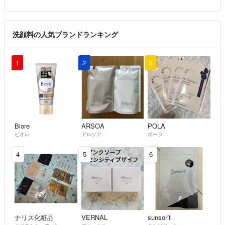
洗顔料の人気ブランドランキング
1
2
3
Biore
ARSOA
POLA
ビオレ
アルソア
ポーラ
4
5
6
ナリス化粧品
VERNAL
sunsorit