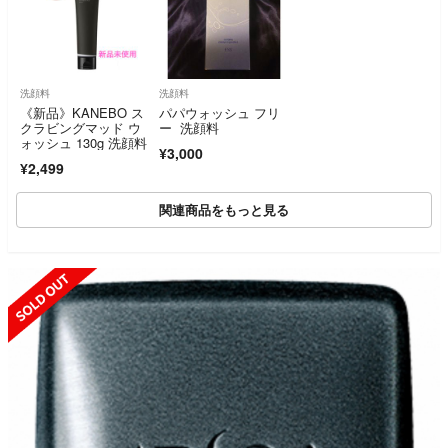
洗顔料
洗顔料
《新品》KANEBO ス
パパウォッシュ フリ
クラビングマッド ウ
ー 洗顔料
ォッシュ 130g 洗顔料
¥3,000
¥2,499
関連商品をもっと見る
SOLD OUT