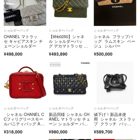
インターネットにて年中無休24時間受付しております。
◆お問い合わせについて
ショルダーバッグ
ショルダーバッグ
ショルダーバッグ
【コメントでのお問い合わせの場合】
CHANEL マトラッ
【6hb0250】シャネ
シャネル フラップバ
年中無休24時間受付しております。
セ キャビアスキン チ
ル ショルダーバッ
ッグ ラムスキン ベー
ェーンショルダー
グ デカマトラッセ W
ジュ シルバー
チェーン ラムスキ
¥498,000
¥493,890
¥500,000
ン ブラック ゴールド
金具【中古】レディー
ス
ショルダーバッグ
ショルダーバッグ
ショルダーバッグ
シャネル CHANEL C
新品同様 シャネル CH
値下げ！新品未使
Cフィリグリースモー
ANEL マトラッセ チェ
用 シャネル ストラッ
ルバニティバッグ A93
ーン ショルダー バッ
プ クラッチ バッ
343 24番台 レッド ゴ
グ ラムスキン ブラッ
グ ブラック ミニ 巾
¥318,000
¥980,000
¥589,700
ールド金具 キャビアス
ク A01112 ラッキーチ
着 超希少 入手困
キン レディース ショ
ャーム アイコン 90322
難 レア 8/15まで出