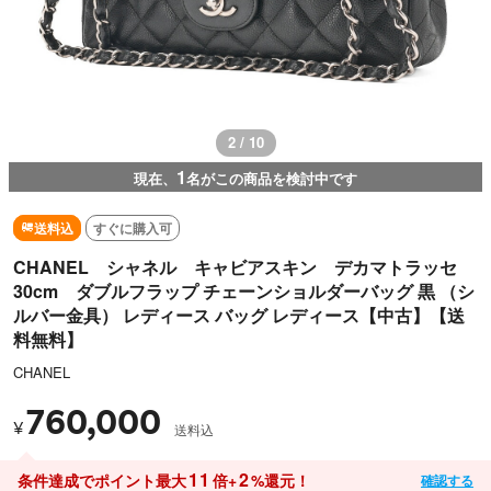
3 / 10
1
現在、
名がこの商品を検討中です
送料込
すぐに購入可
CHANEL シャネル キャビアスキン デカマトラッセ
30cm ダブルフラップ チェーンショルダーバッグ 黒 （シ
ルバー金具） レディース バッグ レディース【中古】【送
料無料】
CHANEL
760,000
¥
送料込
11
2
条件達成でポイント最大
倍+
%還元！
確認する