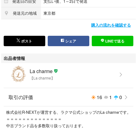
ショルダー長さ約66～124cm
発送日の目安
支払い後、1～2日で発送
発送元の地域
東京都
シリアル
購入の流れを確認する
14番台
ポスト
シェア
LINEで送る
出品者情報
付属品
La charme
【La charme】
シリアルシール
取引の評価
16
1
0
ポケット
株式会社R-NEXTが運営する、ラクマ公式ショップのLa charmeです。
＝＝＝＝＝＝＝＝＝＝＝＝＝＝
外ポケット×1 内ポケット×2
中古ブランド品を多数取り扱っております。