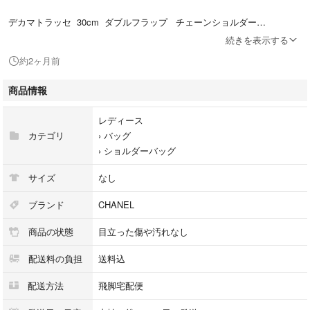
デカマトラッセ 30cm ダブルフラップ チェーンショルダー
続きを表示する
約2ヶ月前
素材
商品情報
キャビアスキン
レディース
カテゴリ
›
バッグ
›
ショルダーバッグ
カラー
サイズ
なし
黒（シルバー金具）
ブランド
CHANEL
商品の状態
目立った傷や汚れなし
サイズ
配送料の負担
送料込
配送方法
飛脚宅配便
約W30cm×H20cm×D8.5cm