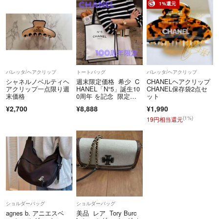
ルダーバッグ
596
品！
1%還元
バレッタ/ヘアクリップ
トートバッグ
バレッタ/ヘアクリップ
シャネルノベルティヘ
週末限定価格 希少 C
CHANELヘアクリップ
アクリップ一点限り週
HANEL「N°5」誕生10
CHANEL保存袋2点セ
末価格
0周年 を記念 限定デ
ット
ザインノベルティトー
¥2,700
¥8,888
¥1,990
ト 即日発送
(1%)
19円相当還元
ショルダーバッグ
ショルダーバッグ
agnes b. アニエスベ
美品 レア Tory Burc