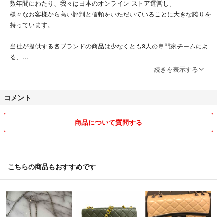
数年間にわたり、我々は日本のオンライン ストア運営し、
外側状態
様々なお客様から高い評判と信頼をいただいていることに大きな誇りを
持っています。
かどすれ補色・ショルダーすれ・金具小きず
当社が提供する各ブランドの商品は少なくとも3人の専門家チームによ
る、
徹底的な査定プロセスを通って厳選されています。
続きを表示する
内側状態
お客様がさらに安心感を持ってもらうよう、
コメント
すべての商品を最も優れた状態でお客様のもとに届けるようしておりま
中薄すれよれ・ホックひび小
す。
商品について質問する
古物商許可番号 第304361805667号/東京都公安委員会/古物商許可証
＝＝＝＝＝＝＝＝＝＝＝＝＝＝
こちらのアカウントはラクマ公式パートナーの株式会社R-NEXTによっ
て運営されています。
▼特商法
こちらの商品もおすすめです
https://fril.jp/ts/official/law/a289/
▼返品特約
https://fril.jp/ts/official/law/a289/#return_policy
◆ご注文について