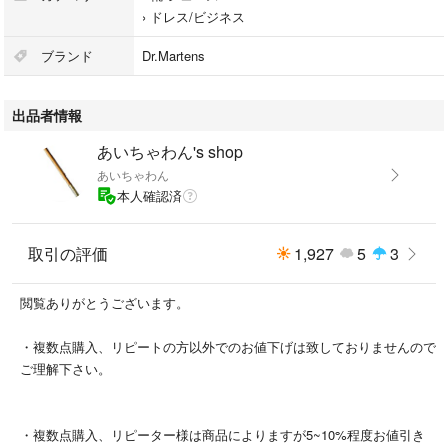
›
ドレス/ビジネス
■デザイン
＜Dr.Martens＞の定番タッセルローファー「ADRIAN」。
ブランド
Dr.Martens
1980年代から愛され続ける同モデルのイエローステッチを大胆にホワイト
に変更することで、よりタウンユースに馴染むクリーンな印象に。
出品者情報
タッセルの遊び心はそのままに、きれいめスタイルに自然になじみ、足元
にさりげないヌケ感を添えてくれます。
あいちゃわん's shop
あいちゃわん
■素材
本人確認済
アッパー：牛革
ソール：ラバーソール
取引の評価
1,927
5
3
■コーディネート
カジュアルからきれいめまで幅広い着こなしに馴染むアイテムです。
閲覧ありがとうございます。
特にスラックスやセットアップと合わせると都会的でクリーンなスタイル
に。
・複数点購入、リピートの方以外でのお値下げは致しておりませんので
ご理解下さい。
#ドクターマーチン
#メンズ
#靴/シューズ
・複数点購入、リピーター様は商品によりますが5~10%程度お値引き
#ドレス/ビジネス