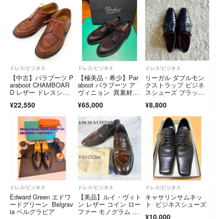
ドレス/ビジネス
ドレス/ビジネス
ドレス/ビジネス
【中古】パラブーツ P
【極美品・希少】Par
リーガル ダブルモン
araboot CHAMBOAR
aboot パラブーツ ア
クストラップ ビジネ
D レザー ドレスシュ
ヴィニョン 異素材コ
スシューズ ブラッ
ーズ ブラウン【サイ
ンビ 5.5
ク レザー 26.5cm
¥22,550
¥65,000
¥8,800
ズ7】【メンズ】
ドレス/ビジネス
ドレス/ビジネス
ドレス/ビジネス
Edward Green エドワ
【美品】ルイ・ヴィト
キャサリンサムネッ
ードグリーン Belgrav
ン レザー コイン ロー
ト ビジネスシューズ
ia ベルグラビア
ファー モノグラム ブ
¥10,000
ラウン 8