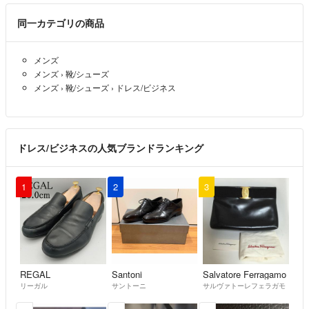
ございませんのでお答えできません。ご入金日時をお知らせ頂ければ発
送日はお伝えできますので配送業者にお問い合わせ下さい)
同一カテゴリの商品
メンズ
・補償のない発送方法の場合、郵送事故等の責任は負えません。(差額
メンズ
›
靴/シューズ
をいただければ発送方法の変更は可能ですのでお問い合わせ下さい)
メンズ
›
靴/シューズ
›
ドレス/ビジネス
・主に輸入商品を扱っておりますが海外では日本ほど製品に見た目を求
ドレス/ビジネスの人気ブランドランキング
めない為、縫製が甘い、傷がある、外箱、パッケージの損傷があるなど
でも良品として流通しております。使用に差し支えない場合はご了承お
願いします。(ひどい物は検品ではじいております)
1
2
3
・記載してある内容へのクレームや評価下げをされる方がいらっしゃい
ますがご遠慮いた下さい。
・領収書の発行はいたしておりません。
REGAL
Santoni
Salvatore Ferragamo
リーガル
サントーニ
サルヴァトーレフェラガモ
・こちらからはご挨拶程度はさせていただきますがやり取りがめんどう