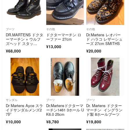
ブーツ
その他
その他
DR.MARTENS ドクタ
ドクターマーチン ロ
Dr.Martens レオパー
ーマーチン × ウルフ
ーファー 27cm
ド ハラコ レザーシュ
ズヘッド スタッ
ーズ 27cm SMITHS
¥13,000
ズ 8 EYELET BOO
¥68,000
¥20,000
T ブーツ ブラック サ
イズUS11=29cm 正規
品 / 55737
サンダル
ブーツ
ブーツ
Dr Martens Ayce スラ
Dr.Martensドクターマ
Dr. Martens ドクター
イドサンダルメンズ2
ーチン1461 3ホール U
マーチン イングラン
7㌢
K6.0 25cm
ド製 8ホールブーツ
¥10,000
¥8,780
¥19,800