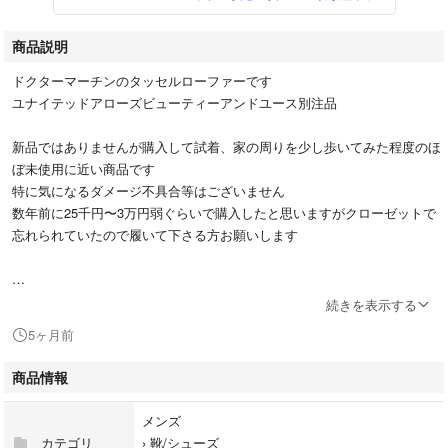
商品説明
ドクターマーチンのタッセルローファーです
ユナイテッドアローズビューティーアンドユース別注品
新品ではありませんが購入して試着、家の周りを少し歩いてみた程度のほ
ぼ未使用に近い商品です
特に気になるダメージ不具合等はございません
数年前に25千円〜3万円弱ぐらいで購入したと思いますがクローゼットで
忘れられていたので履いて下さる方お願いします
★サイズUK7
続きを表示する
（日本サイズ25.5〜26.0程度かと思います）
5ヶ月前
商品情報
メンズ
定番ローファーをホワイトステッチで都会的に。
カテゴリ
›
靴/シューズ