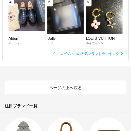
4
5
6
だな～と思う方はお取引に支障のない限りは返信しなくても大丈夫です
(^^)
それにより評価を下げる事はいたしません。
Alden
Bally
LOUIS VUITTON
オールデン
バリー
ルイヴィトン
誠意あるお取引を心がけますので宜しくお願いしますm(__)m
ドレス/ビジネスの人気ブランドランキング
ページの上へ戻る
注目ブランド一覧