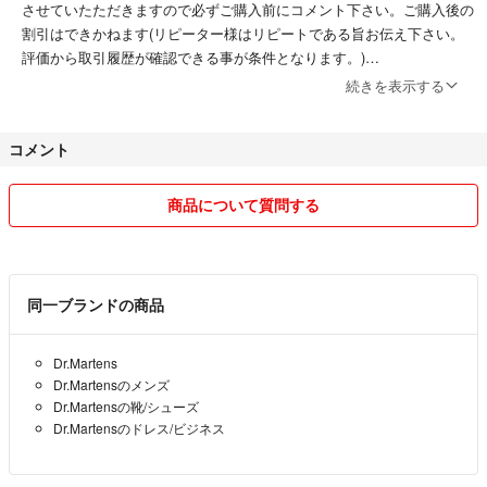
させていたただきますので必ずご購入前にコメント下さい。ご購入後の
割引はできかねます(リピーター様はリピートである旨お伝え下さい。
評価から取引履歴が確認できる事が条件となります。)
続きを表示する
コメント
・こちらに非がない場合、返品、クレーム受け付けません。丁寧に検品
しておりますが万が一商品不良等の場合、評価前にご連絡下さい。評価
後ではシステム上対応できかねます。
商品について質問する
・取置き、専用出品致しておりません。早い者勝ちとなります。
同一ブランドの商品
(リピーター様、複数点ご購入の方のみ専用出品させていただきます。)
Dr.Martens
Dr.Martensのメンズ
Dr.Martensの靴/シューズ
・発送までの日数は商品ページ通りです。お急ぎでの発送ご希望の方は
Dr.Martensのドレス/ビジネス
必ずご購入前にお知らせ下さい。
(○日までに届きますか？というご質問に関しては私が配達するわけでは