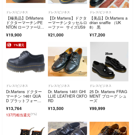
ドレス/ビジネス
ドレス/ビジネス
ドレス/ビジネス
【極美品】DrMartens
【Dr Martens】ドクタ
【美品】Dr.Martens a
ドクターマーチンPE
ーマーチンタッセルロ
drian snaffle （UK
NTON ローファーUK6
ーファー サイズUS9
8） 黒
英国製
¥19,900
¥21,000
¥17,200
1%還元
ドレス/ビジネス
ドレス/ビジネス
ドレス/ビジネス
Dr.Martens ドクター
Dr. Martens 1461 GHI
25 Dr. Martens FRAG
マーチン 1461 QUA
LLIE LEATHER OXFO
MENT ブローグ シュ
D プラットフォー
RD
ーズ
ム レザーシューズ ブ
¥13,764
¥13,500
¥99,999
ラック 25567001
(1%)
137円相当還元