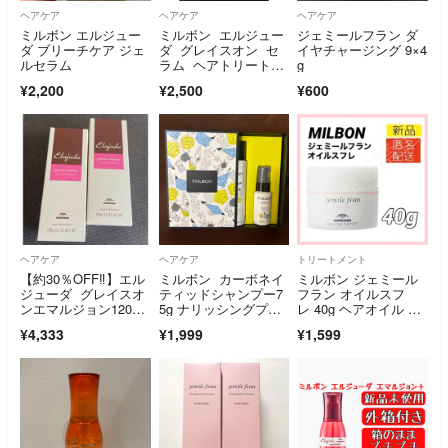
ヘアケア
ヘアケア
ヘアケア
ミルボン エルジュー
ミルボン エルジュー
ジェミールフラン ダ
ダ ブリーチケア ジェ
ダ グレイスオン セ
イヤチャージング 9×4
ルセラム
ラム ヘアトリートメ
g
ント
¥2,200
¥2,500
¥600
ヘアケア
ヘアケア
トリートメント
【約30％OFF‼️】エル
ミルボン カーボネイ
ミルボン ジェミール
ジューダ グレイスオ
ティッドシャンプー7
フラン オイルスフ
ンエマルジョン120g/2
5g ナリッシングプラ
レ 40g ヘアオイル ト
本 ヘアケア
イマー50ml
リートメント
¥4,333
¥1,999
¥1,599