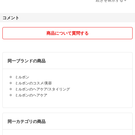
■基本新品・未使用品を出品しております。
注意事項などは説明に記載しておりますので、ご確認いただけますよ
コメント
う、お願い致します♩
■不備のないようしっかりと梱包して発送いたしますが、運送途中での
商品について質問する
破損・自己都合での返品は対応しておりません。
■しっかりと検品しておりますが、素人の検品となりますので、見落と
し等ある場合がございます。ご了承の上ご購入お願い致します。
同一ブランドの商品
■他サイトにも出品しているため、出品取り下げする場合がございます
ミルボン
ので、気になる商品はお早めに♡
ミルボンのコスメ/美容
ミルボンのヘアケア/スタイリング
■おまとめ購入の場合、送料分お値引きいたします。
ミルボンのヘアケア
※同梱で送料が上がる場合は、その分を考慮した分をお値下げ致しま
す。
お読みいただき、ありがとうございました。
同一カテゴリの商品
どうぞよろしくお願い致します(*^^*)♩