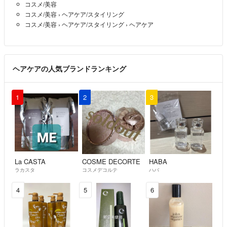
コスメ/美容
コスメ/美容
›
ヘアケア/スタイリング
コスメ/美容
›
ヘアケア/スタイリング
›
ヘアケア
ヘアケアの人気ブランドランキング
1
2
3
La CASTA
COSME DECORTE
HABA
ラカスタ
コスメデコルテ
ハバ
4
5
6