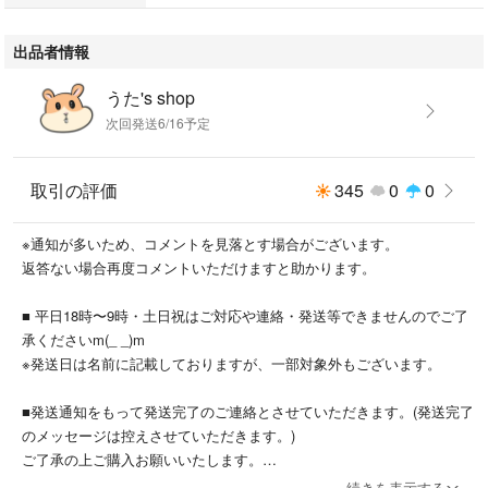
■ 平日18時〜9時・土日祝はご対応や連絡・発送等できませんのでご了承
出品者情報
くださいm(_ _)m
※発送日は名前に記載しておりますが、一部対象外もございます。
うた's shop
次回発送6/16予定
■発送通知をもって発送完了のご連絡とさせていただきます。(発送完了の
メッセージは控えさせていただきます。)
ご了承の上ご購入お願いいたします。
取引の評価
345
0
0
※通知が多いため、コメントを見落とす場合がございます。
返答ない場合再度コメントいただけますと助かります。
■ 平日18時〜9時・土日祝はご対応や連絡・発送等できませんのでご了
承くださいm(_ _)m
※発送日は名前に記載しておりますが、一部対象外もございます。
■発送通知をもって発送完了のご連絡とさせていただきます。(発送完了
のメッセージは控えさせていただきます。)
ご了承の上ご購入お願いいたします。
続きを表示する