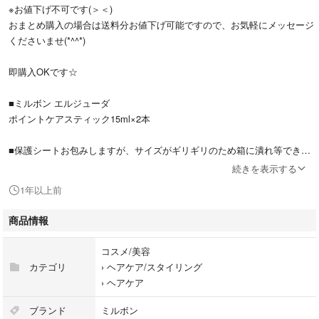
※お値下げ不可です(＞＜)
おまとめ購入の場合は送料分お値下げ可能ですので、お気軽にメッセージ
くださいませ(*^^*)
即購入OKです☆
■ミルボン エルジューダ
ポイントケアスティック15ml×2本
■保護シートお包みしますが、サイズがギリギリのため箱に潰れ等できる
可能性がございます。
続きを表示する
ご了承の上ご購入お願いいたします。
1年以上前
■ゆうパケットmini・ゆうパケット・ゆうパケットポストいずれかで発送
商品情報
させていただきます。
コスメ/美容
■ 通知が多いためお知らせが流れてしまい、コメントやメッセージを見落
カテゴリ
›
ヘアケア/スタイリング
とす場合がございます。
›
ヘアケア
申し訳ございませんが、返答ない場合再度コメントいただけますと助かり
ます。
ブランド
ミルボン