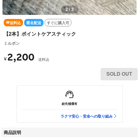
2 / 3
送料込
匿名配送
すぐに購入可
【2本】ポイントケアスティック
ミルボン
2,200
¥
送料込
SOLD OUT
紛失補償有
ラクマ安心・安全への取り組み
商品説明