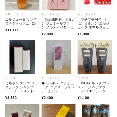
トリートメント
トリートメント
トリートメント
エルジューダ サンプ
【新品未開封】ミルボ
【プチプチ梱包、1
ロテクトセラム 120ml
ン ジェミールフラ
点】ミルボン エルジ
ン メルティバター 10
ューダ エマルジョン
¥11,111
0g×2個 純正箱付き
＋ プラス 120g
¥2,889
¥1,980
シャンプー
トリートメント
ヘアケア
ミルボン スワエ リラ
◆ミルボン エルジュ
LUNGTA ルンタ プレ
クジング シャンプ
ーダ エクストラリペ
ステージ ヘアアク
ー トリートメント200
ア セラム
ト ハイエイジングケ
ml
ア トリートメント 27
¥3,550
¥2,400
¥4,100
0ml 2本セット