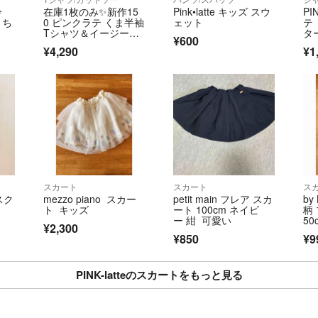
冷
在庫1枚のみ✨新作15
Pink•latte キッズ スウ
PI
まち
0 ピンクラテ くま半袖
ェット
テ
Tシャツ＆イージーシ
タ
¥600
ョートパンツ
ペン
¥4,290
¥1
スカート
スカート
ス
スク
mezzo piano スカー
petit main フレア スカ
by
ト キッズ
ート 100cm ネイビ
柄
ー 紺 可愛い
50
¥2,300
¥850
¥9
PINK-latteのスカートをもっと見る