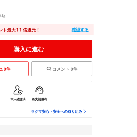
料込
11
確認する
ント最大
倍還元！
購入に進む
 0件
コメント 0件
本人確認済
紛失補償有
ラクマ安心・安全への取り組み