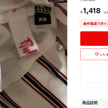
1,418
¥
送
条件達成でポイ
いいね
商品説明