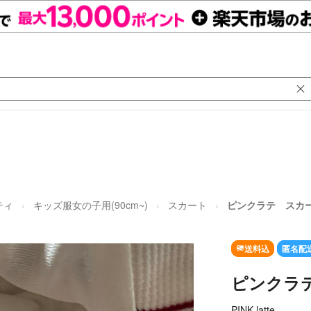
ティ
キッズ服女の子用(90cm~)
スカート
ピンクラテ スカー
送料込
匿名配
ピンクラテ
PINK-latte