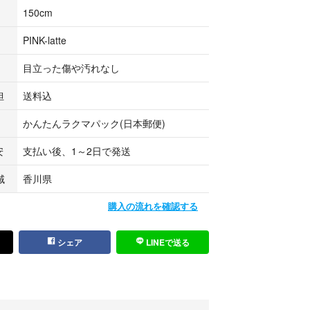
150cm
PINK-latte
目立った傷や汚れなし
担
送料込
かんたんラクマパック(日本郵便)
安
支払い後、1～2日で発送
域
香川県
購入の流れを確認する
シェア
LINEで送る