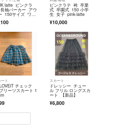
NK latte ピンクラ
ピンクラテ 袴 卒業
 長袖パーカー アウ
式 卒園式 150 小学
ー 150サイズ ワッ
生 女子 pink-latte
 Kids
,100
¥10,000
カート
スカート
 LOVEiT チェック
ドレッシー チュー
 プリーツスカート 1
ル フリル ロングスカ
cm
ート 【新品】
99
¥6,800