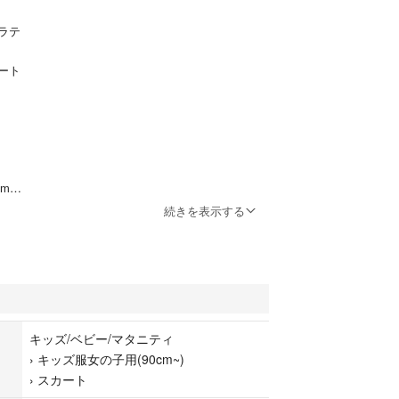
ラテ
カート
cm
続きを表示する
プでボタンはゴールド。とてもお洒落で可愛いスカ
キッズ/ベビー/マタニティ
›
キッズ服女の子用(90cm~)
›
スカート