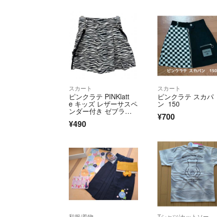
スカート
スカート
ピンクラテ PINKlatt
ピンクラテ スカパ
e キッズ レザーサスペ
ン 150
ンダー付き ゼブラ柄
¥700
スカート
¥490
和服/着物
Tシャツ/カットソー