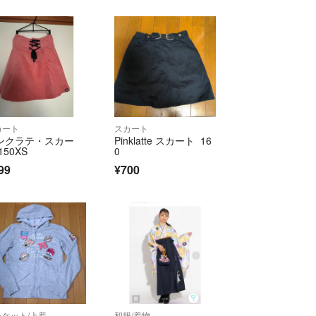
カート
スカート
ンクラテ・スカー
Pinklatte スカート 16
150XS
0
99
¥700
ャケット/上着
和服/着物