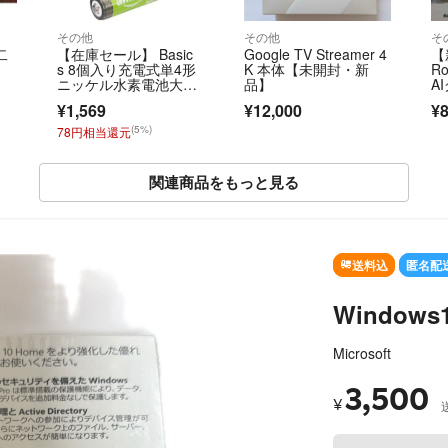
その他
その他
そ
二
【在庫セール】 Basic
Google TV Streamer 4
【
s 8個入り充電式単4形
K 本体【未開封・新
R
ニッケル水素電池大容
品】
A
量バッテリ
界
¥1,569
¥12,000
¥8
(5%)
78円相当還元
関連商品をもっと見る
送料込
匿名配
Windows
Microsoft
3,500
¥