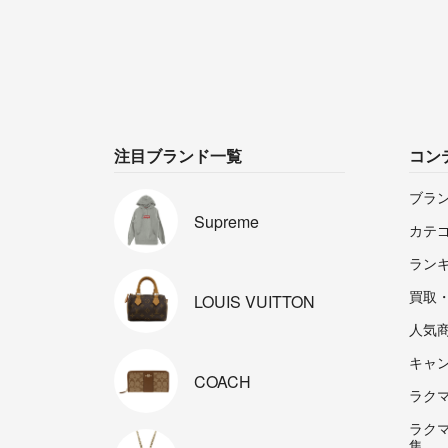
注目ブランド一覧
コン
ブラ
Supreme
カテ
ラン
買取
LOUIS
VUITTON
人気
キャ
COACH
ラクマp
ラク
集