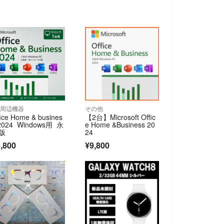
C周辺機器
その他
fice Home & busines
【2台】Microsoft Offic
2024 Windows用 永
e Home &Business 20
版
24
,800
¥9,800