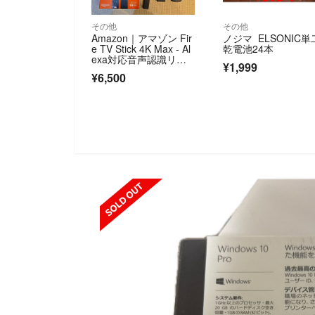
その他
その他
Amazon｜アマゾン Fir
ノジマ ELSONIC単
e TV Stick 4K Max - Al
乾電池24本
exa対応音声認識リモ
¥1,999
コン 第3世代 付属 スト
¥6,500
リーミ…
SOLD OUT