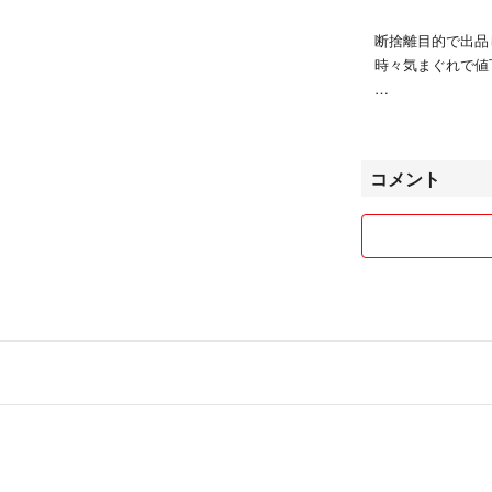
断捨離目的で出品
時々気まぐれで値
どうぞよろしくお
コメント