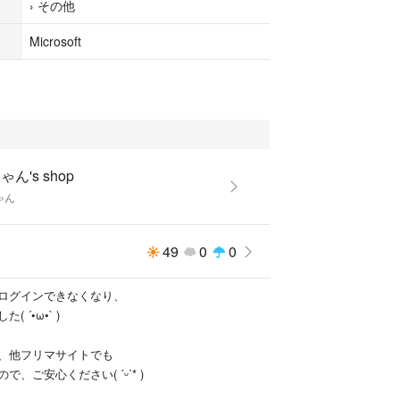
›
その他
Microsoft
ゃん's shop
ゃん
49
0
0
ログインできなくなり、
 ´•ω•` )
、他フリマサイトでも
、ご安心ください( ˊᵕˋ* )