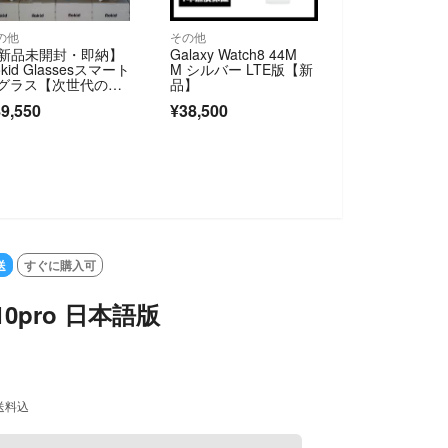
の他
その他
新品未開封・即納】
Galaxy Watch8 44M
okid Glassesスマート
M シルバー LTE版【新
Iグラス【次世代の視
品】
】
9,550
¥38,500
送
すぐに購入可
10pro 日本語版
送料込