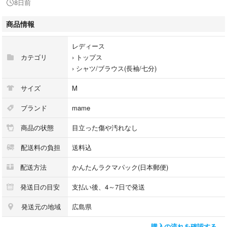
8日前
のインナーまで、幅広いスタイルマッチするアイテム。
さらりとした質感と広めのスクエアネックですっきりとご着用いただけま
商品情報
す。シンプルなデザインで様々なコーディネートでお使いいただけます。
レディース
【定価】63800円
カテゴリ
›
トップス
【素材】96% コットン, 4% ポリウレタン
›
シャツ/ブラウス(長袖/七分)
サイズ
M
fetico
fumie tanaka
ブランド
mame
leinwande
商品の状態
目立った傷や汚れなし
yohei ohno
litmus 白
配送料の負担
送料込
配送方法
かんたんラクマパック(日本郵便)
発送日の目安
支払い後、4～7日で発送
発送元の地域
広島県
購入の流れを確認する