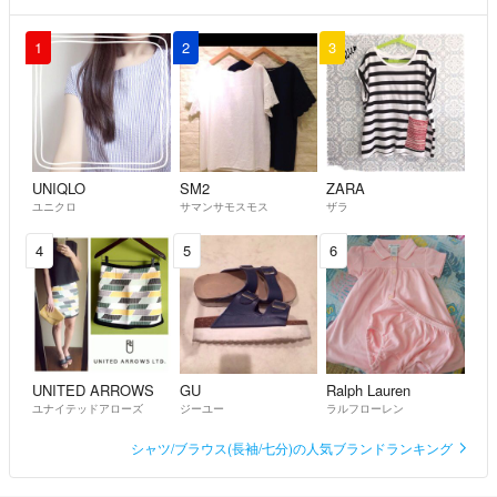
1
2
3
UNIQLO
SM2
ZARA
ユニクロ
サマンサモスモス
ザラ
4
5
6
UNITED ARROWS
GU
Ralph Lauren
ユナイテッドアローズ
ジーユー
ラルフローレン
シャツ/ブラウス(長袖/七分)の人気ブランドランキング