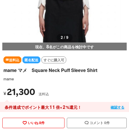
2 / 9
8
現在、
名がこの商品を検討中です
送料込
匿名配送
すぐに購入可
mame マメ Square Neck Puff Sleeve Shirt
mame
21,300
¥
送料込
11
2
条件達成でポイント最大
倍+
%還元！
確認する
いいね 8件
コメント 0件