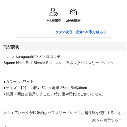
本人確認済
紛失補償有
ラクマ安心・安全への取り組み
商品説明
mame kurogouchi マメクロゴウチ
Square Neck Puff Sleeve Shirt スクエアネックパフスリーブシャツ
●カラー ホワイト
●サイズ 【2】→ 着丈:53cm 肩線:36cm 身幅38cm
●状態 2回ほど着用しました。特に傷や汚れはございません。
スクエアネックが印象的なパフスリーブシャツ。超長綿を使用すること
で、上品な光沢感と肌触りの良い生地に。女性らしいボリュームのある袖
続きを表示する
と、コンパクトな身頃によるユニークなシルエットは、デニムからドレス