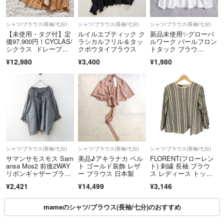
シャツ/ブラウス(長袖/七分)
シャツ/ブラウス(長袖/七分)
シャツ/ブラウス(長袖/七分)
【未使用・タグ付】定
ルイルエブティック ク
新品未使用✨️グローバ
価97,900円！CYCLAS/
ラシカルフリル＆タッ
ルワーク パールフロン
シクラス ドレープカ
クボウタイブラウス
トタック ブラウ
ットソー
ス 白 長袖 L
¥12,980
¥3,400
¥1,980
シャツ/ブラウス(長袖/七分)
シャツ/ブラウス(長袖/七分)
シャツ/ブラウス(長袖/七分)
サマンサモスモス Sam
美品♪アキラナカ ベル
FLORENT(フローレン
ansa Mos2 前後2WAY
ト ゴールド装飾 レザ
ト) 刺繍 長袖 ブラウ
リボンギャザーブラウ
ー ブラウス 日本製
ス レディース トップ
ス F｜ブラック トップ
ス
¥2,421
¥14,499
¥3,146
ス ギャザー 長袖 フリ
ル【2400015111292】
mameのシャツ/ブラウス(長袖/七分)のおすすめ