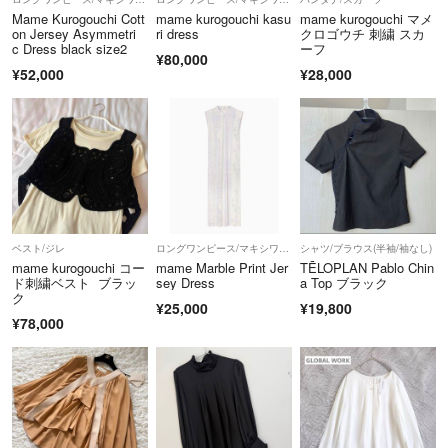
Mame Kurogouchi Cott
mame kurogouchi kasu
mame kurogouchi マメ
on Jersey Asymmetri
ri dress
クロゴウチ 刺繍 スカ
c Dress black size2
ーフ
¥80,000
¥52,000
¥28,000
ベスト/ジレ
ロングワンピース/マキシワンピース
シャツ/ブラウス(半袖/袖なし)
mame kurogouchi コー
mame Marble Print Jer
TĒLOPLAN Pablo Chin
ド刺繍ベスト ブラッ
sey Dress
a Top ブラック
ク
¥25,000
¥19,800
¥78,000