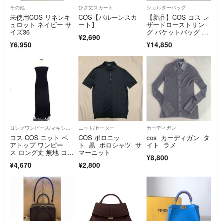
その他
ひざ丈スカート
ショルダーバッグ
未使用COS リネンキ
COS【バルーンスカ
【新品】COS コス レ
ュロット ネイビー サ
ート】
ザードローストリン
イズ36
グ バケットバッグ ネ
¥2,690
イビー
¥6,950
¥14,850
ロングワンピース/マキシワンピース
ニット/セーター
カーディガン
コス COS ニット ベ
COS ポロニッ
cos カーディガン タ
アトップ ワンピー
ト 黒 ポロシャツ サ
イト ラメ
ス ロング丈 無地 コッ
マーニット
¥8,800
トン 綿 黒
¥4,670
¥2,800