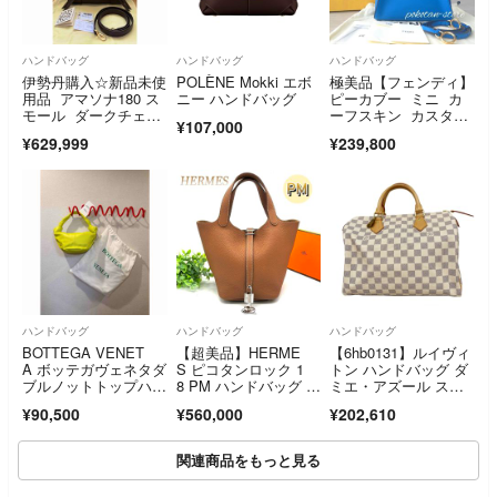
ハンドバッグ
ハンドバッグ
ハンドバッグ
伊勢丹購入☆新品未使
POLÈNE Mokki エボ
極美品【フェンディ】
用品 アマソナ180 ス
ニー ハンドバッグ
ピーカブー ミニ カ
モール ダークチェス
ーフスキン カスタマ
¥107,000
ナット
イズ 2way ハンドバ
¥629,999
¥239,800
ッグ
ハンドバッグ
ハンドバッグ
ハンドバッグ
BOTTEGA VENET
【超美品】HERME
【6hb0131】ルイヴィ
A ボッテガヴェネタダ
S ピコタンロック 1
トン ハンドバッグ ダ
ブルノットトップハン
8 PM ハンドバッグ ゴ
ミエ・アズール スピ
ドルミニバッグ
ールド ブラウン S金
ーディ30 N41370 ホ
¥90,500
¥560,000
¥202,610
具 A刻印 エルメス
ワイト【中古】レディ
ース
関連商品をもっと見る