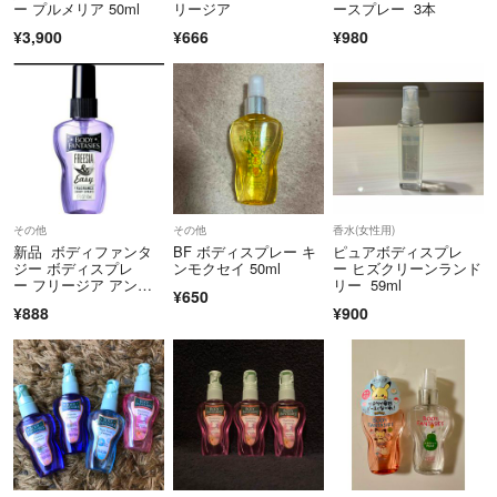
ー プルメリア 50ml
リージア
ースプレー 3本
発送方法変更もありますのでご了承ください。
¥3,900
¥666
¥980
発送後の事故等につきましては、責任をとることが出来ません。
不安な方は、料金上乗せで保証ありにしますので、ご連絡下さい。
また、住所間違いや受取期間経過により戻ってきた場合は、再送料金頂
きます。
気持ちの良いお取引をしたいので、宜しくお願い致します♪
その他
その他
香水(女性用)
新品 ボディファンタ
BF ボディスプレー キ
ピュアボディスプレ
ジー ボディスプレ
ンモクセイ 50ml
ー ヒズクリーンランド
ー フリージア アン
リー 59ml
¥650
ド イージー 50ml
¥888
¥900