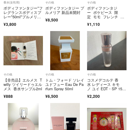
香水(女性用)
その他
その他
ボディファンタジー*フ
ボディファンタジー プ
ボディファンタジ
レグランスボディスプ
ルメリア 新品未開封
ー ポケピース 限
レー*50ml*プルメリア
定 モモ フレンチ ペ
¥8,500
他全4本
アー 50ml スプレー
¥3,800
¥1,110
その他
その他
その他
【非売品】エルメス T
トム・フォード ソレイ
コスメデコルテ 香
willy ツイリードゥエル
ユドフュー Eau De Pa
水 レディース キモ
メス 香水サンプル2ml
rfum Spray 50ml
ノ ユイ EDT・SP 15m
l 沖縄・離島を除く 香
¥888
¥6,500
¥2,200
水 フレグランス