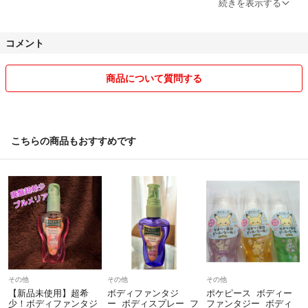
続きを表示する
新品中古品様々ですが、全て自宅保管のため、神経質な方はご遠慮下さ
い。
コメント
新品でもパッケージにダメージがあったり、未開封だと中の状態は分か
りかねます。
ご希望がありましたら、開封して検品致します。
商品について質問する
発送後にイメージと違った…等困りますので、購入前に納得いくまで質
問して下さい。
おまとめ割ございますので、下の商品もご覧下さい。
こちらの商品もおすすめです
削除し忘れて、売り切れの可能性もありますので、ご購入前にコメント
頂けると助かります。
発送につきましては、コスト削減の為プチプチなし、自宅にある物で梱
包致します。
重量・厚みの関係で箱なし・圧縮・袋を入れ替えて発送する場合があり
ます。
梱包材は、殆どがリサイクルですので、気にされる方は、事前にご連絡
下さい。
その他
その他
その他
【新品未使用】超希
ボディファンタジ
ポケピース ボディー
発送は、一番安価な方法になります。
少！ボディファンタジ
ー ボディスプレー フ
ファンタジー ボディ