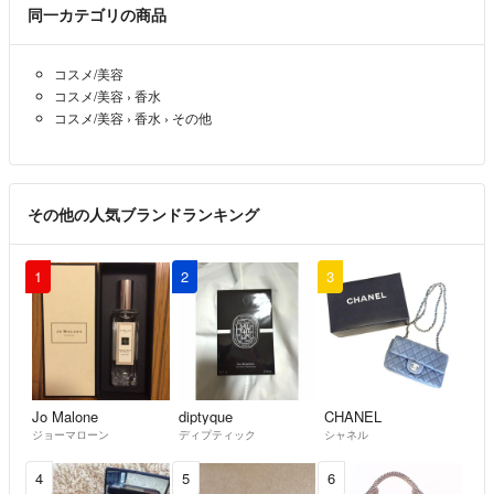
同一カテゴリの商品
コスメ/美容
コスメ/美容
›
香水
コスメ/美容
›
香水
›
その他
その他の人気ブランドランキング
1
2
3
Jo Malone
diptyque
CHANEL
ジョーマローン
ディプティック
シャネル
4
5
6