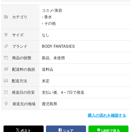
#香水
コスメ/美容
違う香りも出品してます。
カテゴリ
›
香水
2点ですと、1400円になります。
›
その他
プロフ必読ください☆12/17
サイズ
なし
ブランド
BODY FANTASIES
商品の状態
新品、未使用
配送料の負担
送料込
配送方法
未定
発送日の目安
支払い後、4～7日で発送
発送元の地域
鹿児島県
購入の流れを確認する
ポスト
シェア
LINEで送る