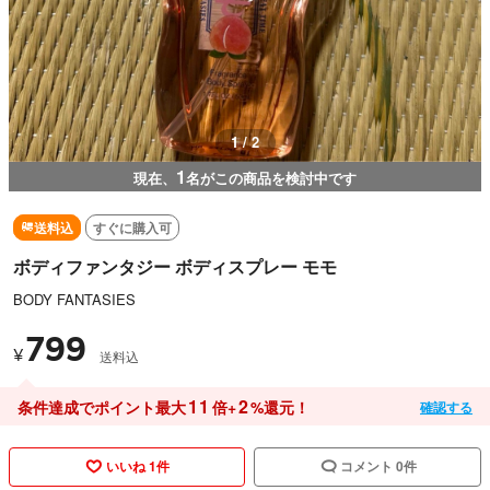
1 / 2
1
現在、
名がこの商品を検討中です
送料込
すぐに購入可
ボディファンタジー ボディスプレー モモ
BODY FANTASIES
799
¥
送料込
11
2
条件達成でポイント最大
倍+
%還元！
確認する
いいね 1件
コメント 0件