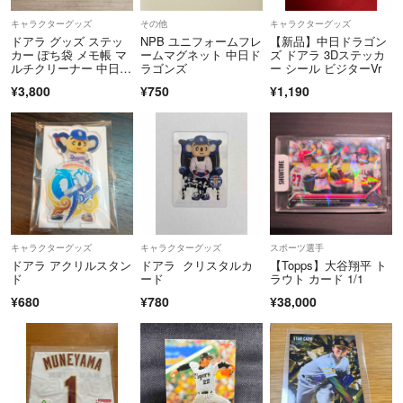
キャラクターグッズ
その他
キャラクターグッズ
ドアラ グッズ ステッ
NPB ユニフォームフレ
【新品】中日ドラゴン
カー ぽち袋 メモ帳 マ
ームマグネット 中日ド
ズ ドアラ 3Dステッカ
ルチクリーナー 中日ド
ラゴンズ
ー シール ビジターVr
ラゴンズ
¥3,800
¥750
¥1,190
キャラクターグッズ
キャラクターグッズ
スポーツ選手
ドアラ アクリルスタン
ドアラ クリスタルカ
【Topps】大谷翔平 ト
ド
ード
ラウト カード 1/1
¥680
¥780
¥38,000