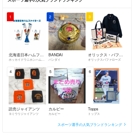
1
2
3
北海道日本ハムファイターズ
BANDAI
オリックス・バファローズ
ホッカイドウニホンハムファイターズ
バンダイ
オリックスバファローズ
4
5
6
読売ジャイアンツ
カルビー
Topps
ヨミウリジャイアンツ
カルビー
トップス
スポーツ選手の人気ブランドランキング