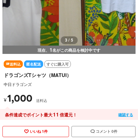
3 / 5
1
現在、
名がこの商品を検討中です
送料込
匿名配送
すぐに購入可
ドラゴンズTシャツ（MATUI）
中日ドラゴンズ
1,000
¥
送料込
11
条件達成でポイント最大
倍還元！
確認する
いいね 1件
コメント 0件