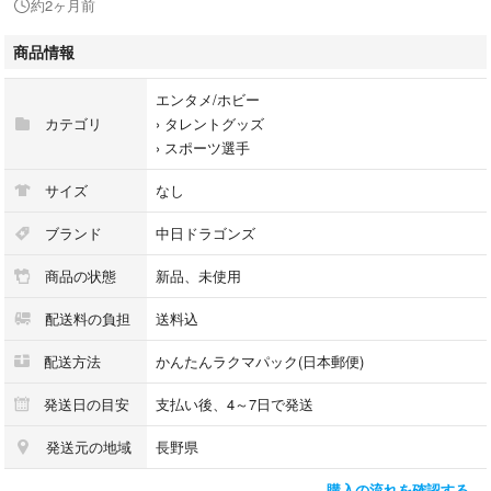
約2ヶ月前
環境保護のため、梱包材は再利用しています。気になる方はご購入をお控
え下さい。
商品情報
エンタメ/ホビー
#ドラゴンズ
カテゴリ
›
タレントグッズ
#松井
›
スポーツ選手
#MATUI
#Tシャツ
サイズ
なし
#中日ドラゴンズ
ブランド
中日ドラゴンズ
商品の状態
新品、未使用
配送料の負担
送料込
配送方法
かんたんラクマパック(日本郵便)
発送日の目安
支払い後、4～7日で発送
発送元の地域
長野県
購入の流れを確認する