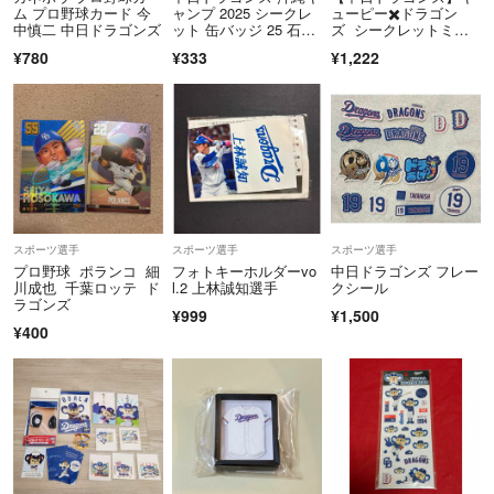
ム プロ野球カード 今
ャンプ 2025 シークレ
ューピー✖️ドラゴン
中慎二 中日ドラゴンズ
ット 缶バッジ 25 石川
ズ シークレットミニ
昂弥
タオル 高橋広斗 19
¥780
¥333
¥1,222
スポーツ選手
スポーツ選手
スポーツ選手
プロ野球 ポランコ 細
フォトキーホルダーvo
中日ドラゴンズ フレー
川成也 千葉ロッテ ド
l.2 上林誠知選手
クシール
ラゴンズ
¥999
¥1,500
¥400