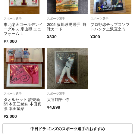
スポーツ選手
スポーツ選手
スポーツ選手
東北楽天ゴールデンイ
2005 藤川球児選手 野
プロ野球チップスソフ
ーグルス 宗山塁 ユニ
球カード
トバンク上沢直之☆
フォーム L
¥330
¥300
¥7,000
スポーツ選手
スポーツ選手
タオルセット 読売新
大谷翔平 侍
聞 本田三姉妹 本田真
¥4,899
凛 本田望結
¥2,000
中日ドラゴンズのスポーツ選手のおすすめ