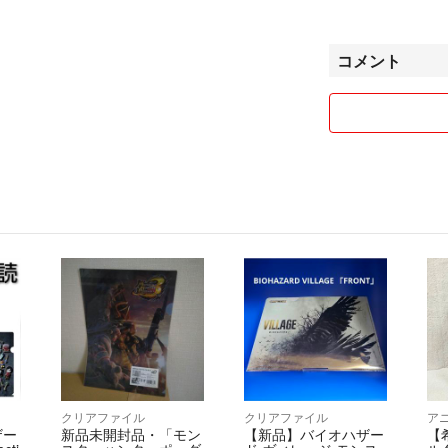
払い予定日を予め
●取引中にキャン
けさせていただき
コメント
逆の立場になった
か？
キャンセルは一切
●コメントをして
訳ないのですがブ
●当方の商品を転
い
当方の画像をかな
(購入者様から他
りしますが、そも
迷惑です)
当方はラクマしか
て頂けると助かり
「配送(発送)に関
●配送方法は主に
北海道エリアは商
クリアファイル
クリアファイル
ア
めご了承下さい。
ザー
新品未開封品・「モン
【新品】バイオハザー
【
かんたんラクマパ