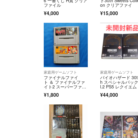
6 一番くじ H賞 クリア
ド30th Sweets Colle
ファイル
on クリアファイ
¥4,000
¥15,000
家庭用ゲームソフト
家庭用ゲームソフト
ファイナルファイ
バイオハザード 30t
ト ＆ ファイナルファ
h スペシャルパック 
イト2 スーパーファミ
l.2 PS5 レクイエム 
コン カプコン
yStation5 プレイ
¥1,800
¥44,000
ーション5