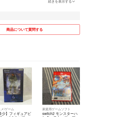
教えて下さい
続きを表示する
セルを申し出る方はどんな理由であれ悪い評価を付
ます
ら分かると思いますが自分がされたらどうでしょう
受け付けません
商品について質問する
返事を無視する方はお取引きに不安がある為、申し
ロックさせていただきます
売するのは構いませんが、画像は転載しないで下さ
り転載している方(業者も含め)がいます
の方の画像を転載しているのですか？等度々疑われた
そも当方が転載されている立場ですので正直かなり
していないので転載されているのを見かけたら教え
ます
して」
かんたんラクマパックです
品到着まで1週間以上かかる事もございますので予
ニメ/ゲーム
家庭用ゲームソフト
希少】フィギュアビ
switch2 モンスターハ
ックは補償がありますので、万が一配送途中で商品