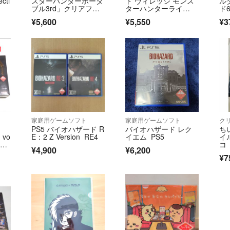
cti
スターハンターポーダ
ド ヴィレッジ モンス
ル
が破損、紛失など
ブル3rd」クリアファ
ターハンターライ
ド
イル
ズ 両面クリアファイ
ィ
者にお問い合わせ
¥5,600
¥5,550
¥3
ル
●発送はお支払い
急かす方は悪い評
「梱包に関して」
●配送費削減の為
すので予めご理解
再利用にご不安が
別途料金で新品の
「当方からの購入
家庭用ゲームソフト
家庭用ゲームソフト
ク
●当方から購入す
PS5 バイオハザード R
バイオハザード レク
ち
読んでから購入さ
vo
E：2 Z Version RE4
イエム PS5
イ
コメントせず即購
Pla
コ
¥4,900
¥6,200
ステ
使
い
¥7
コンビニ払い等は