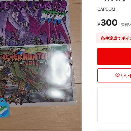
CAPCOM
300
¥
送料
条件達成でポイ
いいね