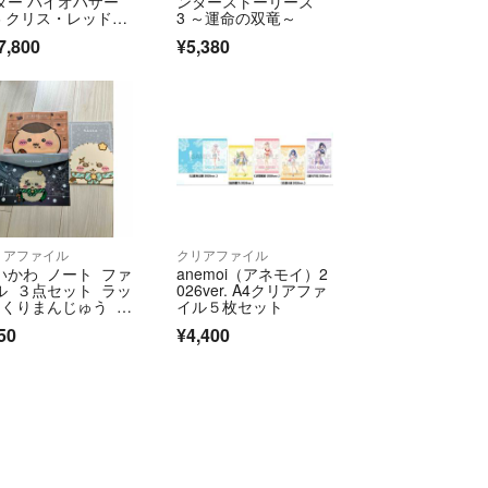
ダー バイオハザー
ンターストーリーズ
ございましたらご購入者様自ら運営もしくは配送業
6 クリス・レッドフ
3 ～運命の双竜～
ールド
下さい
7,800
¥5,380
後4～7日に設定していますので予めご理解下さい
価にさせていただきます
、封筒や梱包材などの再利用をする場合がございま
下さい
ある方は先にコメントにてお申し付け下さい
封筒と梱包材をご準備させていただきます
について」
リアファイル
クリアファイル
る際は出品者様のプロフィールと商品説明文を必ず
いかわ ノート ファ
anemoi（アネモイ）2
せていただきます
ル ３点セット ラッ
026ver. A4クリアファ
入させて頂く場合もございますので予めご了承下さ
 くりまんじゅう 未
イル５枚セット
用品
50
¥4,400
必ず期日以内にお支払いさせていただきます