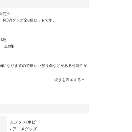
限定の
ーNOWグッズ全6種セットです。
4種
 全2種
物になりますので細かい擦り傷などがある可能性が
美品をお求めの方はご購入をご遠慮ください。
続きを表示する
をしてゆうパケットポストにて発送予定です(発送方
こちらで選びます)
りとお取り置きはできません。
エンタメ/ホビー
›
アニメグッズ