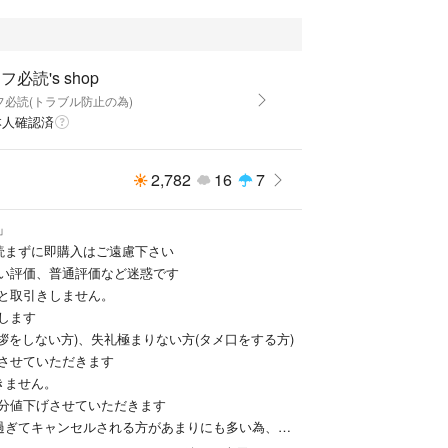
フ必読's shop
フ必読(トラブル防止の為)
本人確認済
2,782
16
7
」
読まずに即購入はご遠慮下さい
い評価、普通評価など迷惑です
と取引きしません。
します
拶をしない方)、失礼極まりない方(タメ口をする方)
させていただきます
きません。
分値下げさせていただきます
過ぎてキャンセルされる方があまりにも多い為、支