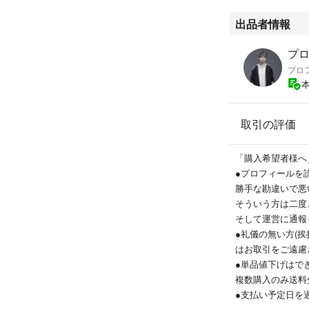
出品者情報
プロ
プロ
取引の評価
「購入希望者様へ
●プロフィールを
勝手な勘違いで悪
そういう方は二度
そして運営に通報
●礼儀の無い方(挨
はお取引をご遠慮
●単品値下げはで
複数購入のみ送料
●支払い予定日を