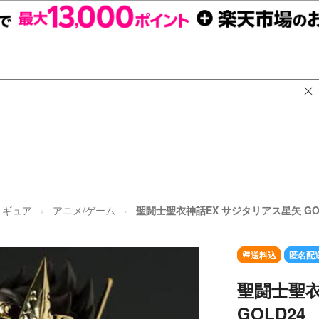
ィギュア
アニメ/ゲーム
聖闘士聖衣神話EX サジタリアス星矢 GO
送料込
匿名配
聖闘士聖衣
GOLD24