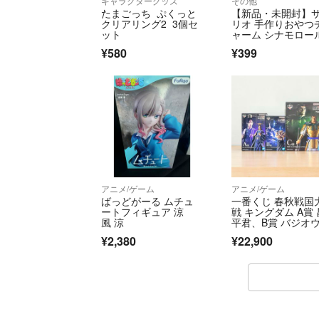
キャラクターグッズ
その他
たまごっち ぷくっと
【新品・未開封】
クリアリング2 3個セ
リオ 手作りおやつ
ット
ャーム シナモロー
¥580
¥399
アニメ/ゲーム
アニメ/ゲーム
ばっどがーる ムチュ
一番くじ 春秋戦国
ートフィギュア 涼
戦 キングダム A賞 
風 涼
平君、B賞 バジオ
C賞 蒙武 3点セッ
¥2,380
¥22,900