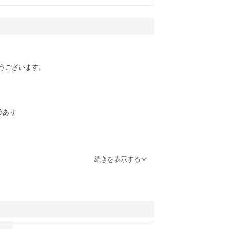
うございます。
跡あり
ます。
続きを表示する
ゲリオン S.H.Figuarts ゴールド
ヘルライジング アルファエッジ 真骨
II NATION 2021 Metal build