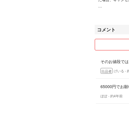
ラクマは初心者で
コメント
される方へのご迷
よろしくお願いし
そのお値段では
げいる
-
出品者
65000円でお
ぽぽ
- 約4年前