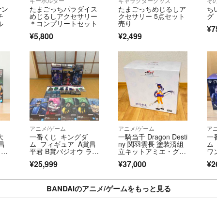
キーホルダー
キャラクターグッズ
そ
サン
たまごっちパラダイス
たまごっちめじるしア
ち
チ
めじるしアクセサリー
クセサリー 5点セット
グ
ル
＊コンプリートセット
売り
¥7
¥5,800
¥2,499
アニメ/ゲーム
アニメ/ゲーム
ア
大
一番くじ キングダ
一騎当千 Dragon Desti
一
昌
ム フィギュア A賞昌
ny 関羽雲長 塗装済組
ム
ウ、
平君 B賞バジオウ ラス
立キットアミエ・グラ
ワ
ト
トワン賞楊端和
ン
¥25,999
¥37,000
¥2
BANDAIのアニメ/ゲームをもっと見る