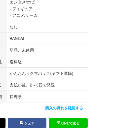
エンタメ/ホビー
ー セイントクロスマイス
›
フィギュア
›
アニメ/ゲーム
なし
BANDAI
新品、未使用
担
送料込
かんたんラクマパック(ヤマト運輸)
安
支払い後、2～3日で発送
域
長野県
購入の流れを確認する
シェア
LINEで送る