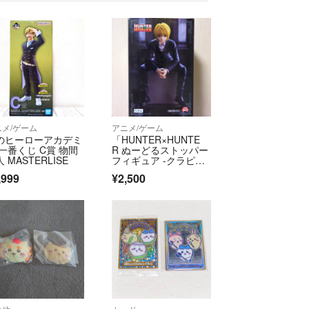
ニメ/ゲーム
アニメ/ゲーム
のヒーローアカデミ
「HUNTER×HUNTE
 一番くじ C賞 物間
R ぬーどるストッパー
 MASTERLISE
フィギュア -クラピ
カ-」
,999
¥2,500