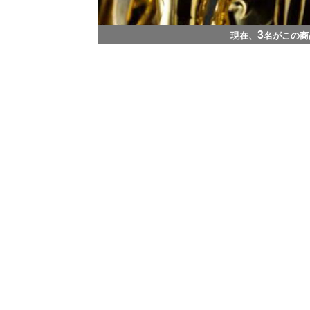
3
現在、
名がこの商