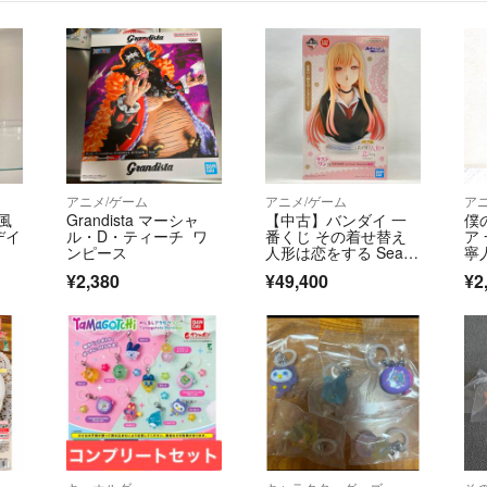
アニメ/ゲーム
アニメ/ゲーム
ア
風
Grandista マーシャ
【中古】バンダイ 一
僕
デイ
ル・D・ティーチ ワ
番くじ その着せ替え
ア
ンピース
人形は恋をする Seaso
寧人
n 2 ラストワン賞 喜多
¥2,380
¥49,400
¥2
川海夢 ArtScale Memo
ria 開封品[97][240097
249047]