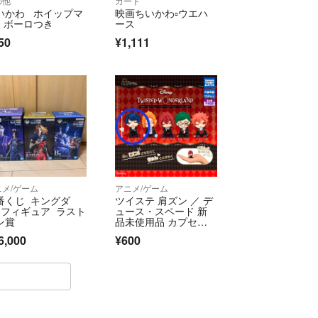
の他
カード
いかわ ホイップマ
映画ちいかわ▫️ウエハ
 ボーロつき
ース
50
¥1,111
ニメ/ゲーム
アニメ/ゲーム
番くじ キングダ
ツイステ 肩ズン ／ デ
 フィギュア ラスト
ュース・スペード 新
ン賞
品未使用品 カプセル
トイ
6,000
¥600