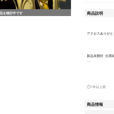
商品説明
品を検討中です
アクセスありがと
新品未開封 伝票
よろしくお願いし
1年以上前
聖闘士星矢 エヴァン
商品情報
サジタリアス 
魂ネイション TAMASH