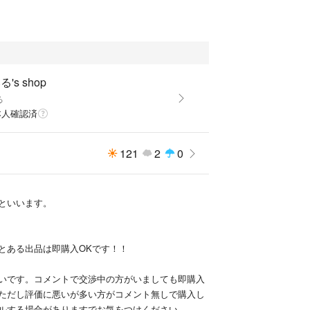
's shop
る
本人確認済
121
2
0
といいます。
とある出品は即購入OKです！！
いです。コメントで交渉中の方がいましても即購入
ただし評価に悪いが多い方がコメント無しで購入し
ルする場合がありますでお気をつけください。