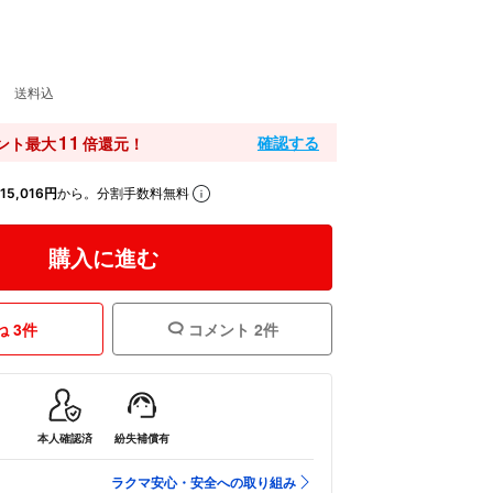
9
送料込
11
確認する
ント最大
倍還元！
15,016円
から。分割手数料無料
購入に進む
 3件
コメント 2件
本人確認済
紛失補償有
ラクマ安心・安全への取り組み