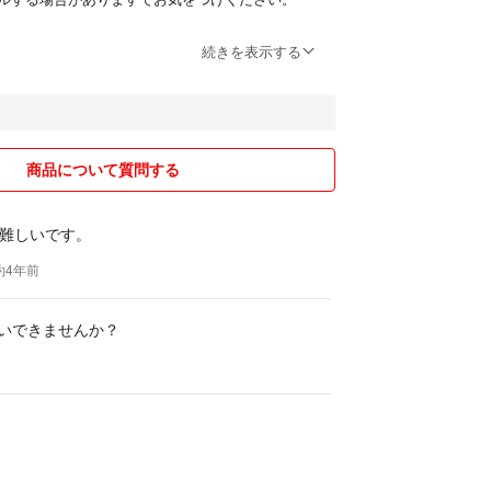
続きを表示する
すが、他のサイトでの取引経験があります。お取引
惑はお掛けしません。
ます。
商品について質問する
難しいです。
 約4年前
願いできませんか？