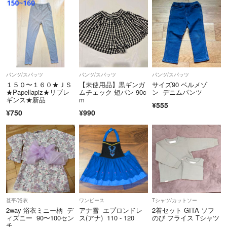
パンツ/スパッツ
パンツ/スパッツ
パンツ/スパッツ
１５０〜１６０★ＪＳ
【未使用品】黒ギンガ
サイズ90 ベルメゾ
★Papellapiz★リブレ
ムチェック 短パン 90c
ン デニムパンツ
ギンス★新品
m
¥555
¥750
¥990
甚平/浴衣
ワンピース
Tシャツ/カットソー
2way 浴衣ミニー柄 デ
アナ雪 エプロンドレ
2着セット GITA ソフ
ィズニー 90〜100セン
ス(アナ) 110 - 120
のび フライス Tシャツ
チ