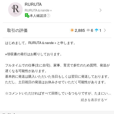
RURUTA
RURUTA＆nande＋
本人確認済
取引の評価
2,885
6
1
はじめまして。RURUTA＆nande＋と申します。
※領収書の発行はお断りしております。
フルタイムでの仕事(主に自宅)、家事、育児で多忙のため質問、発送が
遅くなる可能性があります。
基本的に発送は購入いただいた当日もしくは翌日に発送しております。
ただし、土日祝日の発送はお休みさせていただく可能性があります。
☆コメントいただければすべて回答しているつもりですが、たまにいい
ねなどが重なり通知が流れ気づかないことがあります。。。
続きを表示する
お手数ですが回答がない場合は、再度コメントいただけますと助かりま
す。