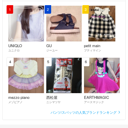
1
2
3
UNIQLO
GU
petit main
ユニクロ
ジーユー
プティマイン
4
5
6
mezzo piano
西松屋
EARTHMAGIC
メゾピアノ
ニシマツヤ
アースマジック
パンツ/スパッツの人気ブランドランキング