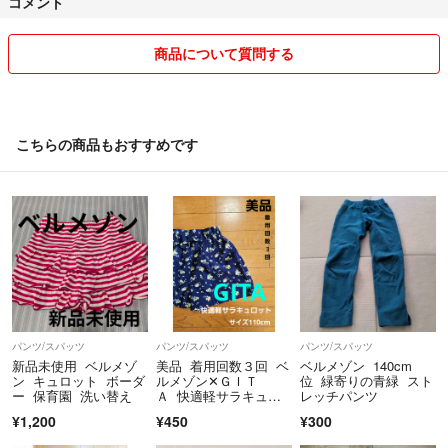
コメント
商品について質問する
こちらの商品もおすすめです
パンツ/スパッツ
パンツ/スパッツ
パンツ/スパッツ
新品未使用 ベルメゾ
美品 着用回数３回 ベ
ベルメゾン 140cm
ン キュロット ボーダ
ルメゾン✕ＧＩＴ
位 緑寄りの青緑 スト
ー 保育園 洗い替え
Ａ 快適軽サラキュロ
レッチパンツ
ット サイズ１１０cm
¥1,200
¥450
¥300