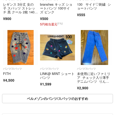
レギンス 3分丈 女の
branshes キッズ ショ
130 サイド♡刺繍 シ
子 スパッツ ストレッ
ートパンツ 100サイ
ョートパンツ
チ 黒 クール 2枚 140c
ズ ピンク
¥555
m
¥900
¥500
(1%)
5円相当還元
パンツ/スパッツ
パンツ/スパッツ
パンツ/スパッツ
FITH
LINK@ MINT ショート
未使用に近いファミリ
パンツ
ア チェック入り薄手
¥4,500
デニムパンツ りんご
¥1,599
刺繍 春夏秋
¥2,900
ベルメゾンのパンツ/スパッツのおすすめ