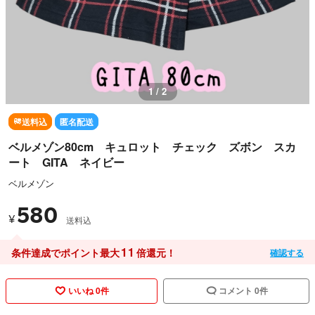
1 / 2
送料込
匿名配送
ベルメゾン80cm キュロット チェック ズボン スカ
ート GITA ネイビー
ベルメゾン
580
¥
送料込
11
条件達成でポイント最大
倍還元！
確認する
いいね 0件
コメント 0件