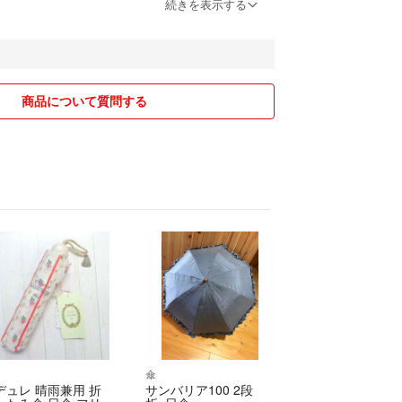
って下さい！
続きを表示する
る方は少しお値引きさせていただきます！
ます！
商品について質問する
傘
デュレ 晴雨兼用 折
サンバリア100 2段