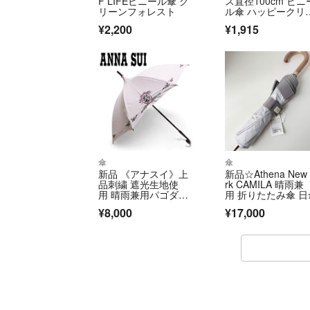
F LIFEビニール傘 グ
ス直径100cm ビニ
リーンフォレスト
ル傘 ハッピークリ
アン
¥2,200
¥1,915
傘
傘
新品 《アナスイ》上
新品☆Athena New 
品刺繍 遮光生地使
rk CAMILA 晴雨兼
用 晴雨兼用パゴダ長
用 折りたたみ傘 日
傘 雨傘 日傘
¥8,000
¥17,000