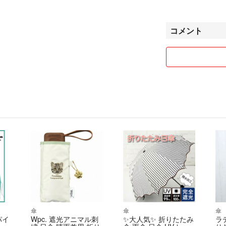
他の商品も見てい
まとめて購入され
コメント
よろしくお願いし
傘
傘
傘
スパイ
Wpc. 遮光アニマル刺
✨大人気✨ 折りたたみ
ラ