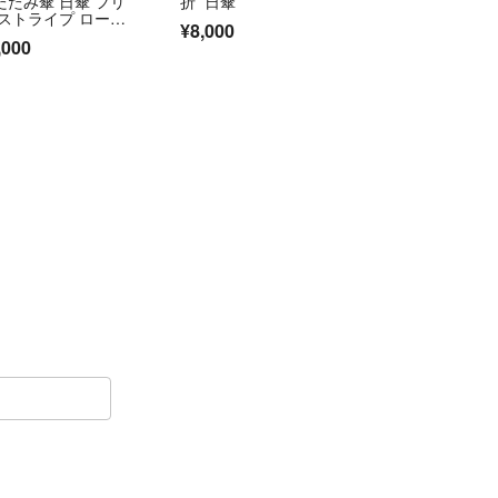
たたみ傘 日傘 フリ
折 日傘
 ストライプ ロー
¥8,000
 ピンク
,000