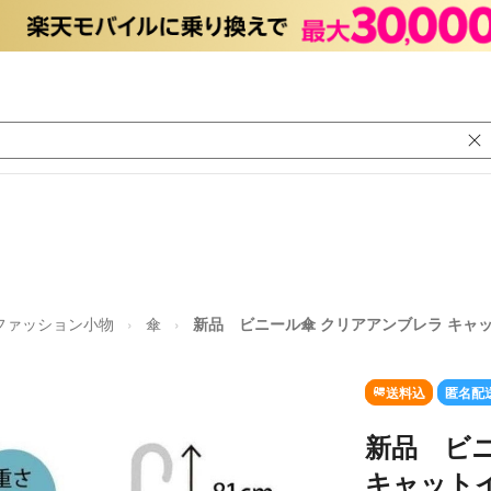
ファッション小物
傘
新品 ビニール傘 クリアアンブレラ キャット
送料込
匿名配
新品 ビ
キャットイ