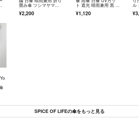
ー
繍 日傘 晴雨兼用 折り
傘 雨傘 日傘 UVカッ
り
ア
畳み傘 ツシマヤマネ
ト 遮光 晴雨兼用 黒 ス
ル
コ オフホワイト
トライプ
ズ
¥2,200
¥1,120
¥3
Yo
傘
SPICE OF LIFEの傘をもっと見る