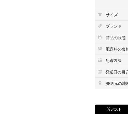
透明感のあるクリ
サイズ
をあしらったおし
る大判サイズです
ブランド
おすすめポイント
商品の状態
直径約100cm
軽くて丈夫、折れ
配送料の負
指や爪を守るネイ
配送方法
重量約310gと軽
ユニークで映える
発送日の目
サイズ(約)
発送元の地
親骨：58.5cm
直径：100cm
高さ：81cm
重量：310g
ポスト
かわいさと機能性
ビニール傘です