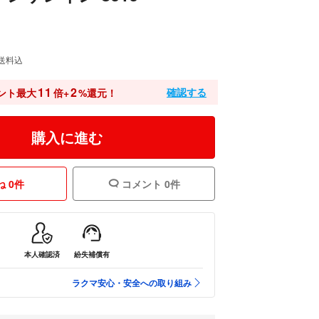
送料込
11
2
確認する
ント最大
倍+
%還元！
購入に進む
 0件
コメント 0件
本人確認済
紛失補償有
ラクマ安心・安全への取り組み