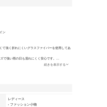
イン
くて強く折れにくいグラスファイバーを使用してあ
サイズで強い雨の日も濡れにくく安心です。
続きを表示する
レン、骨組み：グラスファイバー
5cm、[直径]約100cm、[全長]約82cm
レディース
置き実寸サイズです。実際のサイズと多少の誤差が
›
ファッション小物
います。ご了承ください。