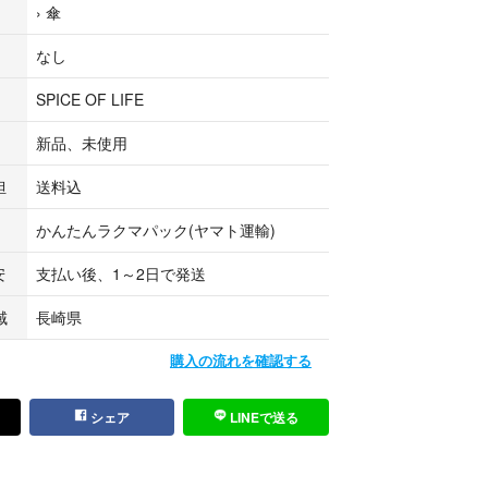
›
傘
アデザインに、かわいい“キャットインザレイン”柄
なし
ゃれなビニール傘。雨の日の気分を明るくしてくれ
。
SPICE OF LIFE
新品、未使用
の大判サイズでしっかり雨をカバー
にくいグラスファイバー骨を使用
担
送料込
ルガード付きで安全に開閉可能
かんたんラクマパック(ヤマト運輸)
量で持ち運びやすい
デザイン、SNSにもぴったり
安
支払い後、1～2日で発送
域
長崎県
購入の流れを確認する
シェア
LINEで送る
を兼ね備えた、普段使いにもギフトにもおすすめの