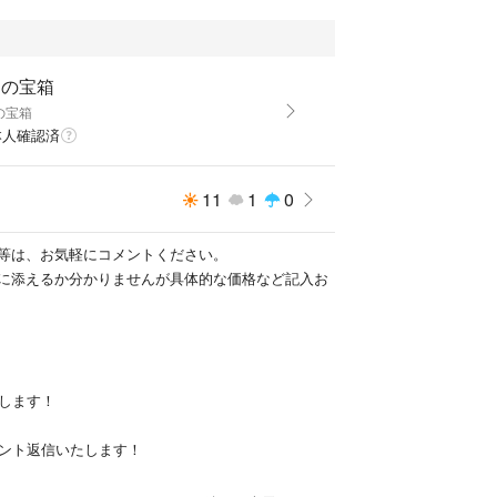
との宝箱
の宝箱
本人確認済
11
1
0
等は、お気軽にコメントください。
に添えるか分かりませんが具体的な価格など記入お
送します！
メント返信いたします！