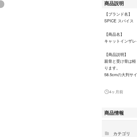
商品説明
【ブランド名】
SPICE スパイス
【商品名】
キャットインザレ
【商品説明】
親骨と受け骨は軽
ります。
58.5cmの大判
【素材】
4ヶ月前
傘生地：ポリエチ
【サイズ】
商品情報
[親骨の長さ]約58.
※サイズは当店平
カテゴリ
生じる場合がござ