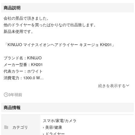
商品説明
会社の景品で頂きました。
他のドライヤーを買ったばかりなので出品致します。
新品未使用です。
「KINUJO マイナスイオンヘアドライヤー キヌージョ KH201」
ブランド名：KINUJO
メーカー型番：KH201
代表カラー：ホワイト
消費電力：1300.0 W
海外使用：無
続きを表示する
冷風：有
3年弱前
マイナスイオン：有
遠赤外線：有
商品情報
スカルプケア：有
スマホ/家電/カメラ
#KINUJO
カテゴリ
›
美容/健康
#KH201
›
ドライヤー