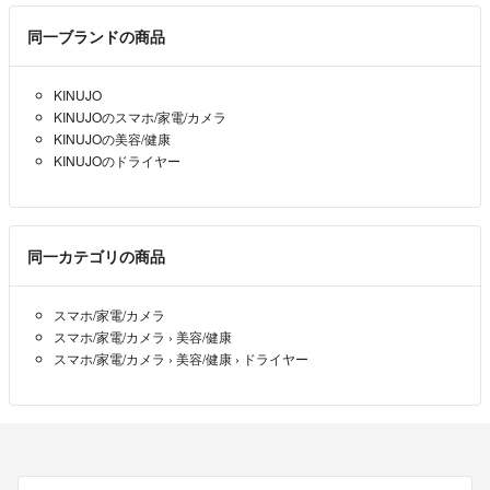
RY
- 3年弱前
同一ブランドの商品
お返事ありがとうございます。その時あったクーポンを使いたかった
KINUJO
ので、もう少し検討させてください。
KINUJOのスマホ/家電/カメラ
KINUJOの美容/健康
y-mi
- 3年弱前
KINUJOのドライヤー
遅くなりましたが、保証書の写真を追加致しました。ご確認のほどよ
ろしくお願いします。
同一カテゴリの商品
まりもちゃん
- 3年弱前
出品者
スマホ/家電/カメラ
コメント失礼します。
スマホ/家電/カメラ
›
美容/健康
こちら保証書はありますか？
スマホ/家電/カメラ
›
美容/健康
›
ドライヤー
y-mi
- 3年弱前