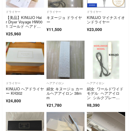
ドライヤー
ドライヤー
ドライヤー
【美品】KINUJO Hai
キヌージョ ドライヤ
KINUJO マイナスイオ
r Dryer Voyage HW00
ー
ンドライヤー
1 ゴールド ヘアドラ
¥11,500
¥23,000
イヤー 絹女 キヌージ
¥25,960
ョ ボヤージュ 本体
ドライヤー
ヘアアイロン
ヘアアイロン
KINUJO ヘアドライヤ
絹女 キヌージョ カー
絹女 ワールドワイド
ー KH302
ルヘアアイロン 38m
モデル ヘアアイロ
m
ン シルクプレー
¥24,800
ト キヌジョ DS100
¥21,780
¥8,390