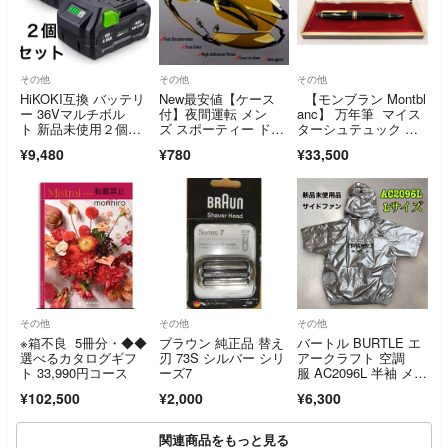
その他
その他
その他
HiKOKI互換 バッテリ
New最安値【ケース
【モンブラン Montbl
ー 36Vマルチボル
付】夜間運転 メン
anc】 万年筆 マイス
ト 新品未使用２個セ
ズ スポーティー ドラ
ターシュテュック シ
ット
イビングメガネ
リーズ ケース付き 1
¥9,480
¥780
¥33,500
4K F（細字） 高級
筆記具
その他
その他
その他
※箱不良 5冊分・◆◆
ブラウン 純正品 替え
バートル BURTLE エ
選べるカタログギフ
刃 73S シルバー シリ
アークラフト 空調
ト 33,990円コース
ーズ7
服 AC2096L 半袖 メタ
リックシルバー Lサイ
¥102,500
¥2,000
¥6,300
ズ
関連商品をもっと見る