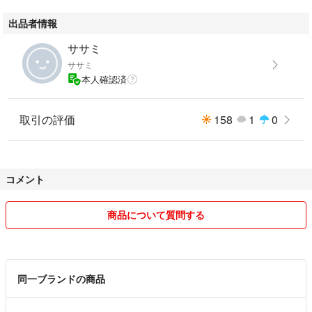
イリングに馴染む、シックで美しいデザイン。
出品者情報
使いやすさとデザイン性を兼ね備えた脚立「ルカーノ」と、「フラグメン
ト」のコラボレーションになります。
ササミ
ササミ
本人確認済
取引の評価
158
1
0
コメント
商品について質問する
同一ブランドの商品