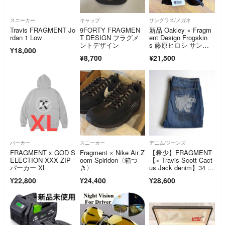
スニーカー
キャップ
サングラス/メガネ
Travis FRAGMENT Jo
9FORTY FRAGMEN
新品 Oakley × Fragm
rdan 1 Low
T DESIGN フラグメ
ent Design Frogskin
ントデザイン
s 藤原ヒロシ サング
¥18,000
ラス
¥8,700
¥21,500
パーカー
スニーカー
デニム/ジーンズ
FRAGMENT x GOD S
Fragment × Nike Air Z
【希少】FRAGMENT
ELECTION XXX ZIP
oom Spiridon〈箱つ
【× Travis Scott Cact
パーカー XL
き〉
us Jack denim】34 フ
ラグメント トラヴィ
¥22,800
¥24,400
¥28,600
ススコット デニムパ
ンツ 26060378