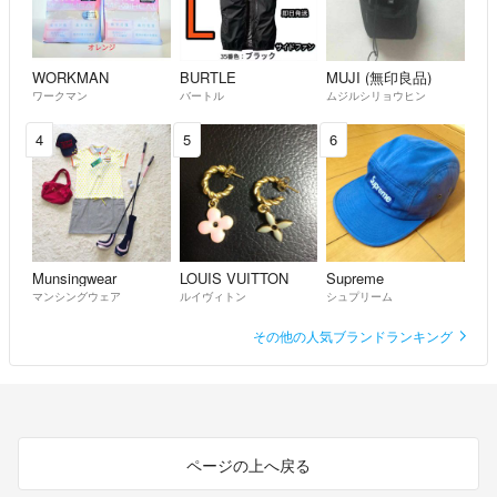
WORKMAN
BURTLE
MUJI (無印良品)
ワークマン
バートル
ムジルシリョウヒン
4
5
6
Munsingwear
LOUIS VUITTON
Supreme
マンシングウェア
ルイヴィトン
シュプリーム
その他の人気ブランドランキング
ページの上へ戻る