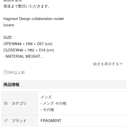
発送まで数日いただきます。
fragment Design collaboration model
lucano
SIZE
OPENW48 × H56 × D57 (cm)
CLOSEW48 × H62 × D16 (cm)
- MATERIAL WEIGHT
3.2kg, アルミ合金, ABS樹脂
続きを表示する
3年以上前
- MAXIMUM WEIGHT
100kg
商品情報
美しいフォルムと機能美で数々のデザイン賞を受賞した脚
メンズ
立、ルカーノ(lucano)は、藤原ヒロシ氏が主宰するデザイン
カテゴリ
›
メンズ その他
プロジェクト「フラグメント(fragment Design)」と初のコラボレーショ
›
その他
ン。
ブランド
FRAGMENT
脚立としての実用性だけでなく、インテリアアイテムとしても空間のスタ