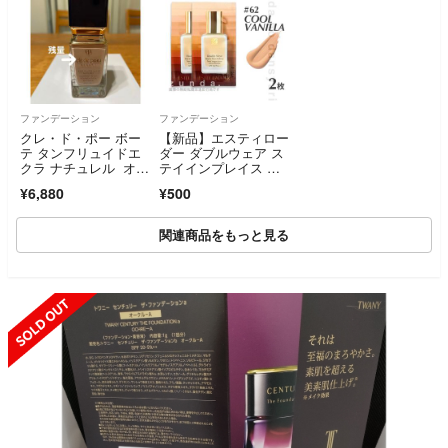
ファンデーション
ファンデーション
クレ・ド・ポー ボー
【新品】エスティロー
テ タンフリュイドエ
ダー ダブルウェア ス
クラ ナチュレル オー
テイインプレイス メ
クル00
ークアップ リキッド
¥6,880
¥500
ファンデーション ク
ールバニラ 1ml×2枚
関連商品をもっと見る
SOLD OUT