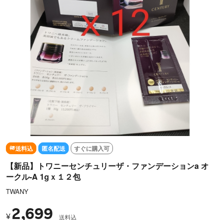
送料込
匿名配送
すぐに購入可
【新品】トワニーセンチュリーザ・ファンデーションa オ
ークル-A 1gｘ１２包
TWANY
2,699
¥
送料込