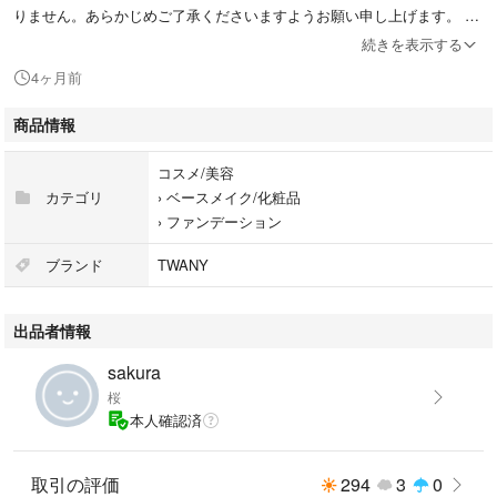
りません。あらかじめご了承くださいますようお願い申し上げます。
★当方では未開封の新品のみを販売しております。なお、計量不足や新品
続きを表示する
ではない商品などの理由による返品には対応いたしかねますので、あらか
4ヶ月前
じめご了承くださいますようお願い申し上げます。
★商品の包装には若干の傷や汚れが見受けられる場合がございます。完璧
商品情報
な状態をお求めの方や、細かな点をお気になさる方は、ご購入をお控えい
ただきますようお願いいたします。
コスメ/美容
★極力在庫の確保に努めておりますが、他所での販売により在庫の更新が
カテゴリ
›
ベースメイク/化粧品
遅れ、品切れとなる場合がございます。その際は、何卒ご理解とご協力を
›
ファンデーション
賜りますようお願い申し上げます。
★即購入、大歓迎でございます。大口でのご購入に関するご相談も承って
ブランド
TWANY
おりますので、お気軽にお問い合わせください。
出品者情報
sakura
桜
本人確認済
取引の評価
294
3
0