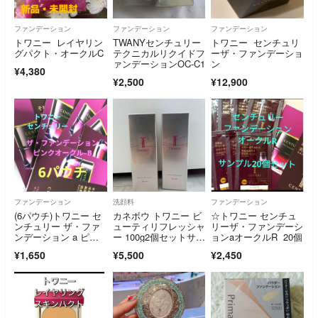
ファンデーション
ファンデーション
ファンデーション
トワニー レイヤリン
TWANYセンチュリー
トワニー センチュリ
グパクト・オークルC
テクニカルリクイドフ
ーザ・ファンデーショ
ァンデーションOC-C1
ン
¥4,380
¥2,500
¥12,900
ファンデーション
洗顔料
ファンデーション
(6パウチ)トワニー セ
カネボウ トワニー ビ
☆トワニー センチュ
ンチュリー ザ・ファ
ューティリフレッシャ
リーザ・ファンデーシ
ンデーション a ピン
ー 100g2個セットサン
ョンaオークルR 20個
クオークルーＢ
プル付き
¥1,650
¥5,500
¥2,450