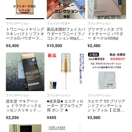
ファンデーション
フェイスパウダー
ファンデーション
トワニーレイヤリング
新品未開封フェイスパ
プリマヴィスタ ブラ
スキンパクトソフトオ
ウダートワニーミラノ
イトチャージ パウダ
ークルCパウダーファ
コレクション30g人気
ー オークル03(9g)
ンデーション
完売品限定カネボウ
¥4,400
¥10,500
¥2,480
ファンデーション
ファンデーション
ファンデーション
資生堂 マキアージ
■改良版■ エスティロ
スピケア V3 ブリリア
ュ ドラマティックエ
ーダー ダブルウェア
ントファンデーショ
ッセンスリキッド ベ
用 ポンプ ★
ン レフィル【 正規
ビーピンクオークル0
品 】ロット番号付 シ
¥2,250
¥455
¥3,980
0(25ml)
リアルナンバー付 QR
コード付 新品未開封