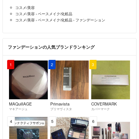
コスメ/美容
コスメ/美容
›
ベースメイク/化粧品
コスメ/美容
›
ベースメイク/化粧品
›
ファンデーション
ファンデーションの人気ブランドランキング
1
2
3
MAQuillAGE
Primavista
COVERMARK
マキアージュ
プリマヴィスタ
カバーマーク
4
5
6