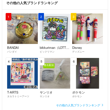
その他の人気ブランドランキング
1
2
3
BANDAI
bikkuriman（LOTTE）
Disney
バンダイ
ビックリマン
ディズニー
4
5
6
T-ARTS
サンリオ
ポケモン
タカラトミーアーツ
サンリオ
ポケモン
その他の人気ブランドランキング