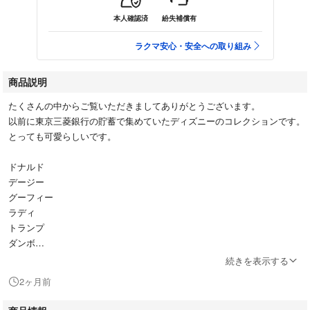
本人確認済
紛失補償有
ラクマ安心・安全への取り組み
商品説明
たくさんの中からご覧いただきましてありがとうございます。
以前に東京三菱銀行の貯蓄で集めていたディズニーのコレクションです。
とっても可愛らしいです。
ドナルド
デージー
グーフィー
ラディ
トランプ
ダンボ
続きを表示する
名前のラベルしーるもあります
2ヶ月前
状態は綺麗な状態です