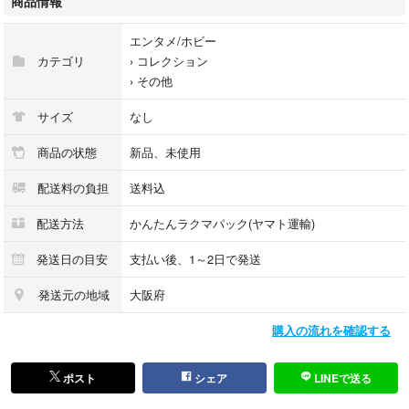
商品情報
あと
ミッキーとミニーの貯金箱。
エンタメ/ホビー
今回の撮影の際に袋から出しました。
カテゴリ
›
コレクション
ビールのもともとの袋はだいぶ劣化していたので、違う袋に入れておくり
›
その他
ます。
サイズ
なし
長期自宅保管にご理解ある方よろしくお願いします
商品の状態
新品、未使用
中古品のご理解ある方よろしくお願いします。
配送料の負担
送料込
配送方法
かんたんラクマパック(ヤマト運輸)
【コレクションアイテム】
このフィギュアセットは、ディズニーの人気キャラクターたちを集めたコ
発送日の目安
支払い後、1～2日で発送
レクションアイテムです。各キャラクターは詳細に作られており、ディス
プレイにも最適です。
発送元の地域
大阪府
購入の流れを確認する
【フィギュアの特徴】
それぞれのフィギュアは、キャラクター名が刻まれたベースに取り付けら
れており、透明なカバーで保護されています。これにより、フィギュアの
ポスト
シェア
LINEで送る
美しさを保ちながら、ホコリや傷から守ります。