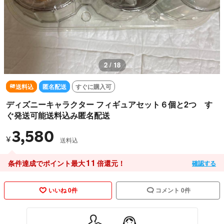
3 / 18
送料込
匿名配送
すぐに購入可
ディズニーキャラクター フィギュアセット６個と2つ す
ぐ発送可能送料込み匿名配送
3,580
¥
送料込
11
条件達成でポイント最大
倍還元！
確認する
いいね 0件
コメント 0件