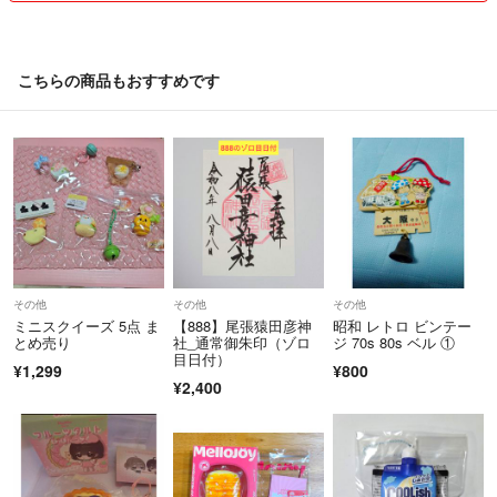
こちらの商品もおすすめです
その他
その他
その他
ミニスクイーズ 5点 ま
【888】尾張猿田彦神
昭和 レトロ ビンテー
とめ売り
社_通常御朱印（ゾロ
ジ 70s 80s ベル ①
目日付）
¥1,299
¥800
¥2,400