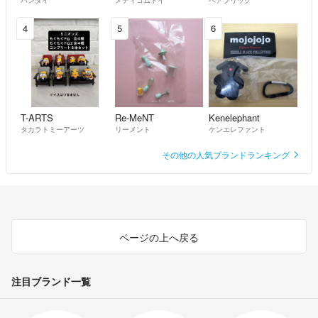
バンダイ
メディコムトイ
ベアブリック
4
5
6
T-ARTS
Re-MeNT
Kenelephant
タカラトミーアーツ
リーメント
ケンエレファント
その他の人気ブランドランキング
ページの上へ戻る
注目ブランド一覧