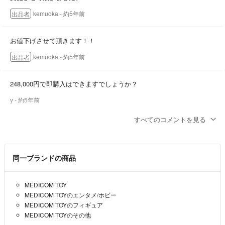
kemuoka
- 約5年前
出品者
お値下げさせて頂きます！！
kemuoka
- 約5年前
出品者
248,000円で即購入はできますでしょうか？
y
- 約5年前
すべてのコメントを見る
コメント失礼します、こちらお値下げは可能でしょうか？
y
- 約5年前
同一ブランドの商品
すいません。
厳しいです(＞＜)
MEDICOM TOY
MEDICOM TOYのエンタメ/ホビー
kemuoka
- 約5年前
出品者
MEDICOM TOYのフィギュア
MEDICOM TOYのその他
20万円いかがでしょうか？