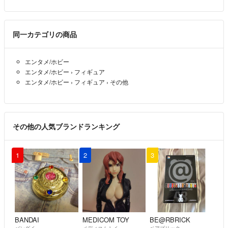
Mark
- 約5年前
同一カテゴリの商品
すいません(＞＜)
kemuoka
- 約5年前
出品者
エンタメ/ホビー
エンタメ/ホビー
›
フィギュア
エンタメ/ホビー
›
フィギュア
›
その他
245000できますか
chen yuhsiang
- 約5年前
その他の人気ブランドランキング
すいません。
出品したばかりなので、当分この価格で様子を見させて下さい。
1
2
3
kemuoka
- 約5年前
出品者
24万できますか。
chen yuhsiang
- 約5年前
BANDAI
MEDICOM TOY
BE@RBRICK