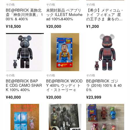
その他
その他
その他
BE@RBRICK 葛飾北
未開封新品 ベアブリ
【希少】メディコム・
斎「神奈川沖浪裏」 1
ック ILLEST Motorhe
トイ フィギュア 星
00％ & 400％
ad 100%&400%
の王子さま 象をのん
だ蟒蛇
¥18,500
¥20,000
¥1,200
その他
その他
その他
BE@RBRICK BAP
BE@RBRICK WOOD
BE@RBRICK ゴジ
E CDG CAMO SHAR
Y 400% ウッディ ト
ラ (2016) 100％ & 40
K 100% 400%
イ・ストーリー c
0％
¥40,000
¥20,000
¥23,999