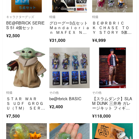
キャラクターグッズ
特撮
特撮
BE@RBRICK SERIE
グローグー3点セット
ＢＥ＠ＲＢＲＩＣ
S 51 4個セット
Ｍａｎｄａｌｏｒｉａ
Ｋ ＣＨＡＳＥ ＴＯ
ｎ ＭＡＦＥＸ Ｎ
Ｙ ＳＴＯＲＹ 5体セ
¥2,500
ｏ．２００ Ｔ
ット トイストーリー
¥31,000
¥4,999
特撮
その他
その他
ＳＴＡＲ ＷＡＲ
be@rbrick BASIC
【スラムダンク】SLA
Ｓ ＵＤＦ ＧＲＯＧ
M DUNK 三井寿 ガレ
¥2,400
Ｕ（ＴＭ） ＳＥＲＩ
ージキット フィギュ
ＥＳ ３ Ｇａｕｎｔ
ア
¥7,500
¥118,000
ｌｅｔ