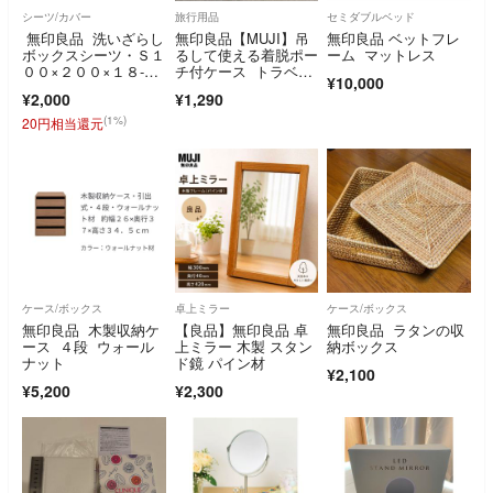
シーツ/カバー
旅行用品
セミダブルベッド
無印良品 洗いざらし
無印良品【MUJI】吊
無印良品 ベットフレ
ボックスシーツ・Ｓ１
るして使える着脱ポー
ーム マットレス
００×２００×１８‐２
チ付ケース トラベル
¥10,000
８ｃｍ用・オフ白 カ
ポーチ
¥2,000
¥1,290
ラー：オフ白 サイ
ズ：シングル/幅100c
(1%)
20円相当還元
m
ケース/ボックス
卓上ミラー
ケース/ボックス
無印良品 木製収納ケ
【良品】無印良品 卓
無印良品 ラタンの収
ース ４段 ウォール
上ミラー 木製 スタン
納ボックス
ナット
ド鏡 パイン材
¥2,100
¥5,200
¥2,300