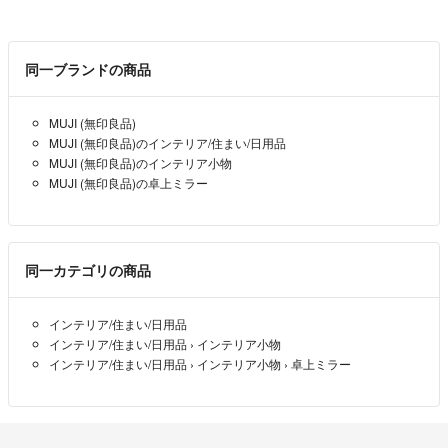
は負えませんのでご了承下さい。
※申し訳ございませんが、評価が悪い方（内容に
同一ブランドの商品
よります）とは取引をご遠慮させていただくこ
とがあります。
MUJI (無印良品)
お互いにスムーズで気持ちの良いお取引を
MUJI (無印良品)のインテリア/住まい/日用品
心がけていきたいです。
MUJI (無印良品)のインテリア小物
MUJI (無印良品)の卓上ミラー
✴︎お取り引きの経験も多くはない為に、ご迷惑を
かけることがあると思いますが、その際はご指
摘の方お願いいたします。
同一カテゴリの商品
インテリア/住まい/日用品
インテリア/住まい/日用品
›
インテリア小物
インテリア/住まい/日用品
›
インテリア小物
›
卓上ミラー