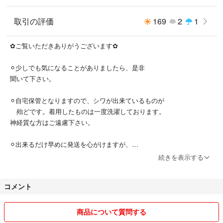
取引の評価
169
2
1
✿ご覧いただきありがうございます✿
⚪︎少しでも気になることがありましたら、是非
聞いて下さい。
⚪︎自宅保管となりますので、シワが出来ているものが
殆どです。着用したものは一度洗濯しております。
神経質な方はご遠慮下さい。
⚪︎出来るだけ早めに発送を心がけますが、
仕事の都合で発送期間ぎりぎりにとなってしま
続きを表示する
うことがあります。
コメント
⚪︎コスト削減の為、簡易梱包となります。梱包の
際にシワができてしまうことがあります。
商品について質問する
⚪︎配送後の破損や紛失、トラブルについて責任