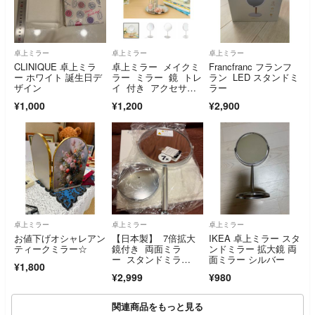
卓上ミラー
卓上ミラー
卓上ミラー
CLINIQUE 卓上ミラ
卓上ミラー メイクミ
Francfranc フランフ
ー ホワイト 誕生日デ
ラー ミラー 鏡 トレ
ラン LED スタンドミ
ザイン
イ 付き アクセサリ
ラー
ートレイ トレー
¥1,000
¥1,200
¥2,900
卓上ミラー
卓上ミラー
卓上ミラー
お値下げオシャレアン
【日本製】 7倍拡大
IKEA 卓上ミラー スタ
ティークミラー☆
鏡付き 両面ミラ
ンドミラー 拡大鏡 両
ー スタンドミラ
面ミラー シルバー
¥1,800
ー 卓上ミラー ヤマム
¥2,999
¥980
ラ
関連商品をもっと見る