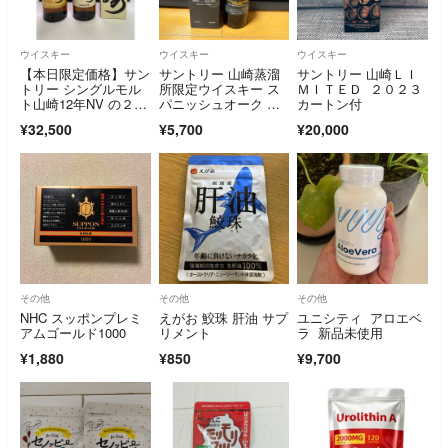
ウイスキー
ウイスキー
ウイスキー
【本日限定価格】サン
サントリー 山崎蒸溜
サントリー 山崎ＬＩ
トリー シングルモル
所限定ウイスキー ス
ＭＩＴＥＤ ２０２３
ト山崎12年NV の２点
パニッシュオーク ピ
カートン付
セット売り
ーテッドモルト 4
¥32,500
¥5,700
¥20,000
8% 180ml
その他
その他
その他
NHC スッポンプレミ
えがお 鮫珠 肝油 サプ
ユニシティ アロエベ
アムゴールド1000
リメント
ラ 新品未使用
¥1,880
¥850
¥9,700