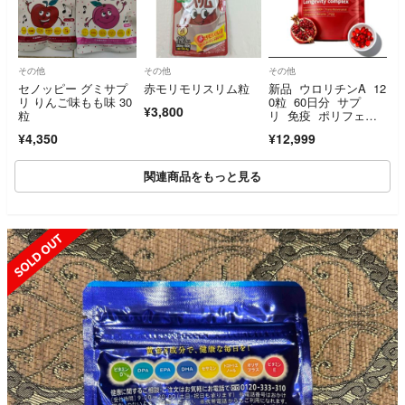
その他
その他
その他
セノッピー グミサプ
赤モリモリスリム粒
新品 ウロリチンA 12
リ りんご味もも味 30
0粒 60日分 サプ
¥3,800
粒
リ 免疫 ポリフェノ
ール 更年期 ザク
¥4,350
¥12,999
ロ エラグ酸 ミトコ
ンドリア
関連商品をもっと見る
SOLD OUT