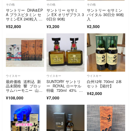
その他
その他
その他
サントリー DHA&EP
サントリー セサミ
サントリー セサミン
A プラスビタミン セ
ン EX オリザプラス 3
バイタル 30日分 90粒
サミンEX 240粒入 6
0日分 90粒
入
個
¥52,800
¥3,200
¥2,500
ウイスキー
ウイスキー
ウイスキー
最終価格 送料込 新
SUNTORY サントリ
白州12年 700ml 2本
品未開栓 響 ブロッ
ー ROYAL ローヤル
セット【箱付】
サムハーモニー 山崎
特級 720ml 43% 2
¥42,000
リミテッドエディショ
本セット 未開栓 古
¥108,000
¥7,000
ン 2022 2023 ５本セ
酒
ット