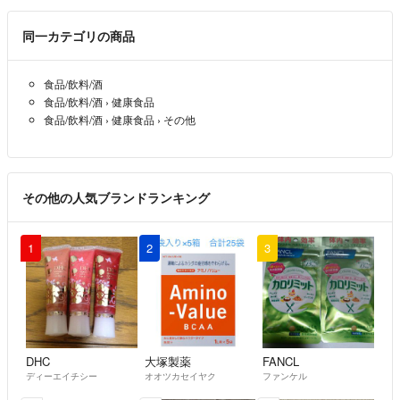
同一カテゴリの商品
食品/飲料/酒
食品/飲料/酒
›
健康食品
食品/飲料/酒
›
健康食品
›
その他
その他の人気ブランドランキング
1
2
3
DHC
大塚製薬
FANCL
ディーエイチシー
オオツカセイヤク
ファンケル