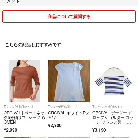
コメント
商品について質問する
こちらの商品もおすすめです
Tシャツ(半袖/袖なし)
Tシャツ(半袖/袖なし)
Tシャツ(半袖/袖なし)
ORCIVAL | ボートネッ
ORCIVAL ホワイトTシ
ORCIVAL ボーダー ド
ク5分袖リブTシャツ W
ャツ
ロップショルダー コッ
OMEN
トン フランス製 Ｔシ
¥2,900
ャツ カットソー ホワ
¥2,999
¥3,190
イト ブルー レディー
ス オーシバル/オーチ