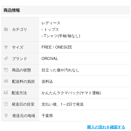
総丈約82.５㎝
大きめSサイズ／Mサイズ相当
商品情報
レディース
カテゴリ
›
トップス
サイズ···FREE SIZE
›
Tシャツ(半袖/袖なし)
カラー···ピンク系
サイズ
FREE / ONESIZE
柄・デザイン···ボーダー
汚れ・破れ・臭いなど···なし
ブランド
ORCIVAL
ワンピースミニ丈
商品の状態
目立った傷や汚れなし
配送料の負担
送料込
配送方法
かんたんラクマパック(ヤマト運輸)
発送日の目安
支払い後、1～2日で発送
発送元の地域
千葉県
購入の流れを確認する