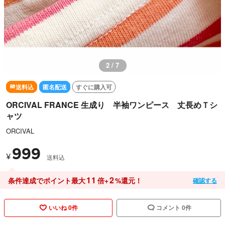
2 / 7
送料込
匿名配送
すぐに購入可
ORCIVAL FRANCE 生成り 半袖ワンピース 丈長めＴシ
ャツ
ORCIVAL
999
¥
送料込
11
2
条件達成でポイント最大
倍+
%還元！
確認する
いいね 0件
コメント 0件