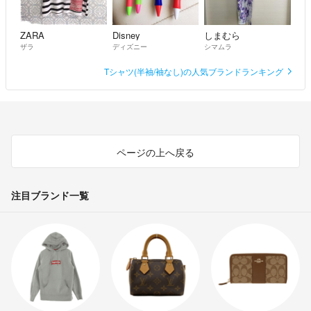
ZARA
Disney
しまむら
ザラ
ディズニー
シマムラ
Tシャツ(半袖/袖なし)の人気ブランドランキング
ページの上へ戻る
注目ブランド一覧