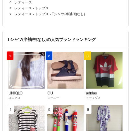
レディース
レディース
›
トップス
レディース
›
トップス
›
Tシャツ(半袖/袖なし)
Tシャツ(半袖/袖なし)の人気ブランドランキング
1
2
3
UNIQLO
GU
adidas
ユニクロ
ジーユー
アディダス
4
5
6