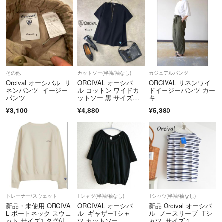
バル【中古】6-0717S♪
その他
カットソー(半袖/袖なし)
カジュアルパンツ
Orcival オーシバル リ
ORCIVAL オーシバ
ORCIVAL リネンワイ
ネンパンツ イージー
ル コットン ワイドカ
ドイージーパンツ カー
パンツ
ットソー 黒 サイズ
キ
1 M〜L相当
¥3,100
¥4,880
¥5,380
トレーナー/スウェット
Tシャツ(半袖/袖なし)
Tシャツ(半袖/袖なし)
新品・未使用 ORCIVA
ORCIVAL オーシバ
新品 Orcival オーシバ
L ボートネック スウェ
ル ギャザーTシャ
ル ノースリーブ Tシ
ット サイズ1 タグ付
ツ カットソー
ャツ サイズ１