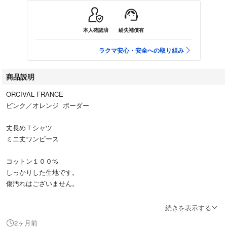
本人確認済
紛失補償有
ラクマ安心・安全への取り組み
商品説明
ORCIVAL FRANCE
ピンク／オレンジ ボーダー
丈長めＴシャツ
ミニ丈ワンピース
コットン１００%
しっかりした生地です。
傷汚れはございません。
サイズ／フリー
続きを表示する
脇下部分身幅、平置き46.５㎝
2ヶ月前