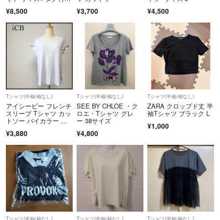
き ECRU
¥8,500
¥3,700
¥4,500
Tシャツ(半袖/袖なし)
Tシャツ(半袖/袖なし)
Tシャツ(半袖/袖なし)
アイシービー フレンチ
SEE BY CHLOE ・ク
ZARA クロップド丈 半
スリーブ Tシャツ カッ
ロエ・Tシャツ グレ
袖Tシャツ ブラック L
トソー バイカラー パ
ー 38サイズ
¥1,000
ープル S
¥3,880
¥4,800
Tシャツ(半袖/袖なし)
Tシャツ(半袖/袖なし)
Tシャツ(半袖/袖なし)