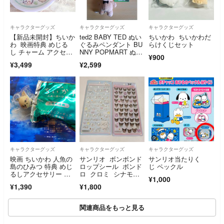
キャラクターグッズ
キャラクターグッズ
キャラクターグッズ
【新品未開封】ちいか
ted2 BABY TED ぬい
ちいかわ ちいかわだ
わ 映画特典 めじる
ぐるみペンダント BU
らけくじセット
し チャーム アクセサ
NNY POPMART ぬい
¥900
リー ラッコ くら寿
ぐるみ テッド
¥3,499
¥2,599
司 お皿 全員集合
キャラクターグッズ
キャラクターグッズ
キャラクターグッズ
映画 ちいかわ 人魚の
サンリオ ボンボンド
サンリオ当たりく
島のひみつ 特典 めじ
ロップシール ボンド
じ ペックル
るしアクセサリー ラ
ロ クロミ シナモロ
¥1,000
ッコ
ール セット
¥1,390
¥1,800
関連商品をもっと見る