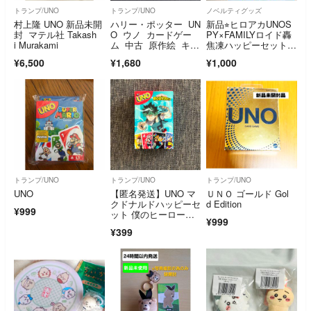
トランプ/UNO
トランプ/UNO
ノベルティグッズ
村上隆 UNO 新品未開
ハリー・ポッター UN
新品⭐︎ヒロアカUNOS
封 マテル社 Takash
O ウノ カードゲー
PY×FAMILYロイド轟
i Murakami
ム 中古 原作絵 キャ
焦凍ハッピーセットマ
ラクター ボード
クドナルド
¥6,500
¥1,680
¥1,000
トランプ/UNO
トランプ/UNO
トランプ/UNO
UNO
【匿名発送】UNO マ
ＵＮＯ ゴールド Gol
クドナルドハッピーセ
d Edition
¥999
ット 僕のヒーローア
¥999
カデミア 緑谷出久
¥399