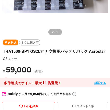
2 / 2
送料込
すぐに購入可
THA1500-BP1 GSユアサ 交換用バッテリパック Acrostar
GSユアサ
59,000
¥
送料込
11
条件達成でポイント最大
倍還元！
確認する
なら
月々9,850円
から。分割手数料無料
いいね 0件
コメント 0件