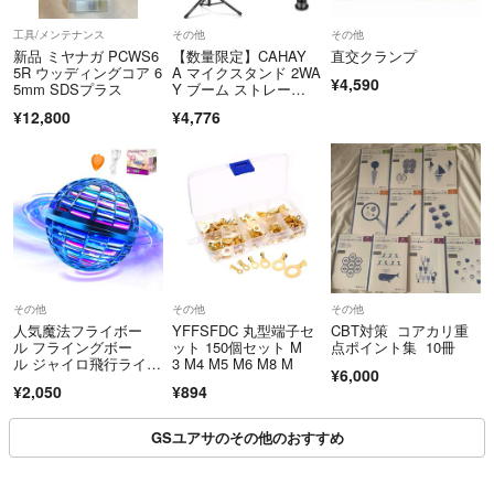
工具/メンテナンス
その他
その他
新品 ミヤナガ PCWS6
【数量限定】CAHAY
直交クランプ
5R ウッディングコア 6
A マイクスタンド 2WA
¥4,590
5mm SDSプラス
Y ブーム ストレー
ト 高さ調節
¥12,800
¥4,776
その他
その他
その他
人気魔法フライボー
YFFSFDC 丸型端子セ
CBT対策 コアカリ重
ル フライングボー
ット 150個セット M
点ポイント集 10冊
ル ジャイロ飛行ライト
3 M4 M5 M6 M8 M
¥6,000
ボール UFOおもちゃ L
¥2,050
¥894
EDライト付き ブーメ
ランスピナー360°回転
GSユアサのその他のおすすめ