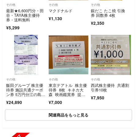
その他
その他
その他
最新★6,600円分・田
マクドナルド
銀だこ たこ焼 引換
谷・TAYA株主優待
券 回数券 4枚
¥1,130
券・送料無料
¥2,350
¥5,299
その他
その他
その他
飯田グループ 株主優
東京テアトル 株主優
西武株主優待 共通割
待券 施設共通クーポ
待券 8枚 キネカ大
引券10枚
ン券 5万円分江の島ア
森 映画鑑賞券 提示
¥7,950
イランドスパ
割引券
¥24,890
¥7,000
関連商品をもっと見る
SOLD OUT