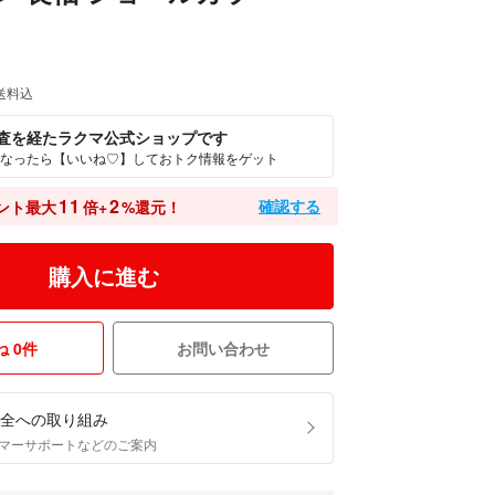
送料込
査を経たラクマ公式ショップです
なったら【いいね♡】しておトク情報をゲット
11
2
確認する
ント最大
倍+
%還元！
購入に進む
 0件
お問い合わせ
全への取り組み
マーサポートなどのご案内