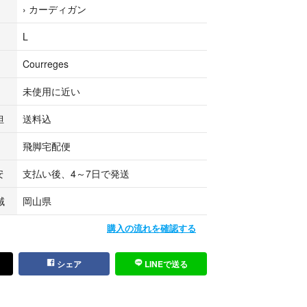
›
カーディガン
て販売している商品です。多少のお時間差にて欠品
います。予めご了承頂ますようお願い致します。
L
クマ公式パートナーのベクトルによって出品されて
Courreges
未使用に近い
担
送料込
飛脚宅配便
安
支払い後、4～7日で発送
域
岡山県
購入の流れを確認する
シェア
LINEで送る