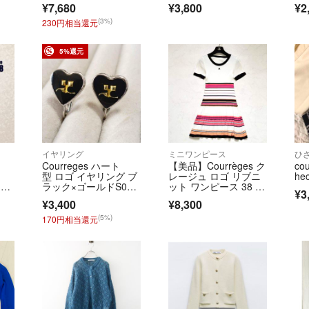
す。
¥7,680
¥3,800
¥2
urreges 上品 羽織
ブラック courreges
クリーニングやア
り 冷房対策
(3%)
230円相当還元
品の場合の一部返
Cランク以下の商
5%還元
せていただいてお
当アカウントはラ
◆特商法：
https://
◆返品特約：
https
◆適格請求書発行事業
イヤリング
ミニワンピース
ひ
Courreges ハート
【美品】Courrèges ク
co
型 ロゴ イヤリング ブ
レージュ ロゴ リブニ
hec
ウ
ラック×ゴールドS000
ット ワンピース 38 半
¥3
40
袖
¥3,400
¥8,300
(5%)
170円相当還元