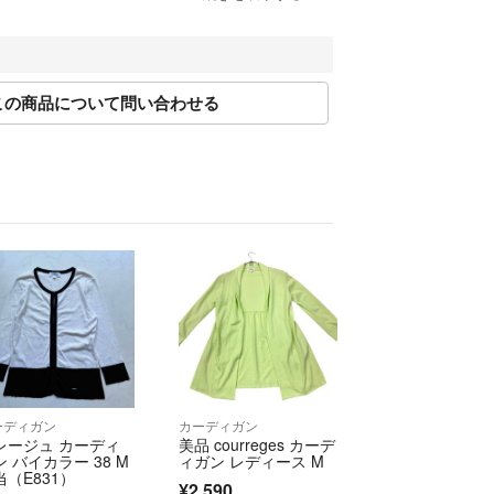
法にのっとって計測しております。多少の誤差につ
ください。
この商品について問い合わせる
限り現品を再現するよう心がけておりますが、ご利
り実物と異なる場合がございます。また、リサイク
が揃ってない場合がございます。
注文内容の変更、キャンセルはお受けしておりませ
に十分な確認を行っておりますが、重大な見落とし
はご返品を承ります。サイズが合わない、イメージ
等お客様都合での返品はお受けしておりません。
異なる商品が届いた場合
説明と著しく異なる場合
しております。
以内にご連絡、返品受付後5日以内に当店に商品をご
ーディガン
カーディガン
レージュ カーディ
美品 courreges カーデ
限を過ぎた場合、初期不良等の場合でも対応いたし
ン バイカラー 38 M
ィガン レディース M
商品を受け取られた際に状態の確認をお願いいたしま
当（E831）
¥2,590