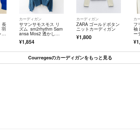
カーディガン
カーディガン
カ
 長
サマンサモスモス リ
ZARA ゴールドボタン
フ
 羽
ズム sm2rhythm Sam
ニットカーディガン
袖
ット
ansa Mos2 透かし編
ー
¥1,800
み カーディガン F｜ブ
ピ
¥1,854
¥1
ルー トップス 長袖【2
400015111322】
Courregesのカーディガンをもっと見る