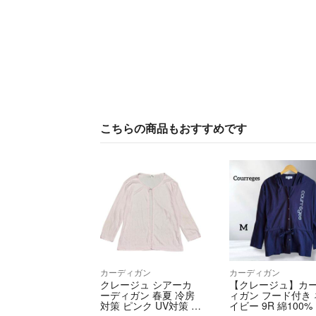
こちらの商品もおすすめです
カーディガン
カーディガン
クレージュ シアーカ
【クレージュ】カ
ーディガン 春夏 冷房
ィガン フード付き 
対策 ピンク UV対策 羽
イビー 9R 綿100%
織 薄手 M
ゴプリント