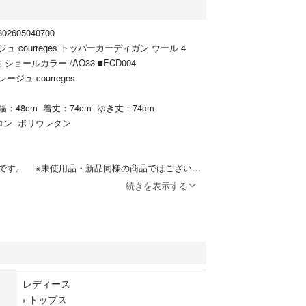
2605040700
 courreges トッパーカーディガン ウール 4
 ショールカラー /AO33 ■ECD004
ジュ courreges
：48cm 着丈：74cm ゆき丈：74cm
ロン ポリウレタン
ン
です。 ※未使用品・新品同様の商品ではございま
の方の手に渡り、個人で保管されていた商品です。
続きを表示する
時の薄いスレなど微細な状態変化が見られる場合が
解の上ご購入ください。
タグ付き
せの回答を休止しております。＊各商品ページの商
の上ご購入ください。
レディース
›
トップス
物です