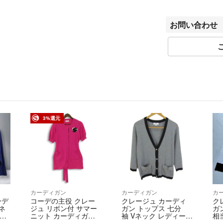
認ください。
ベクトルの計測方
お問い合わせ
きましてはご容赦
商品画像はできる
用のモニターによ
ル品ゆえに付属品
ご入金確認後のご
ん。
商品状態は掲載前
3%還元
がございました際
が違う、間違えた
・ご注文の商品と
・商品状態が商品
はご返品をお受け
商品到着から5日
カーディガン
カーディガン
カ
ーデ
コーデの主役 クレー
クレージュ カーディ
ク
返送ください。期
ネ
ジュ リボン付 サマー
ガン トップス 七分
ガ
かねます。 必ず
 ロ
ニット カーディガ
袖 Vネック レディー
相
ン 日本製 きれいめ Co
ス 9Rサイズ グレー×