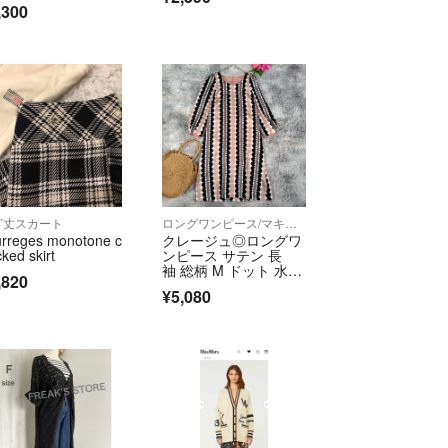
,300
フターサービス代等の商品代金以上のご請求、不良
金での対応などはお受けできません。
品については、いかなる理由でもご返品をお断りさ
ります。
クマ公式パートナーです。
fril.jp/ts/official/law/vtr/
://fril.jp/ts/official/law/vtr/#return_policy
者登録番号：T4260002013524
ざ丈スカート
ロングワンピース/マキシワンピース
urreges monotone c
クレージュ◎ロングワ
ked skirt
ンピース サテン 長
袖 総柄 M ドット 水
,820
玉 お洒落
¥5,080