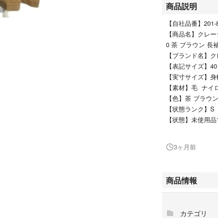
商品説明
【自社品番】201-80
【商品名】クレージュ
0 茶 ブラウン 長袖
【ブランド名】クレー
【表記サイズ】40
【実寸サイズ】身幅
【素材】毛 ナイ
【色】茶 ブラウ
【状態ランク】S
【状態】未使用品
すが、一度は一般
また、保管・陳列
3ヶ月前
ございます。ご理
【付属品】未使用
商品情報
商品のお問い合わ
品詳細等をご確認
カテゴリ
★本商品は一点