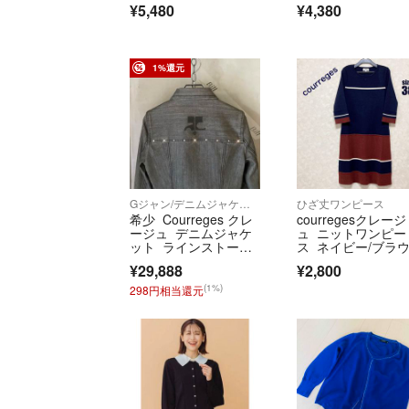
¥5,480
¥4,380
1%還元
Gジャン/デニムジャケット
ひざ丈ワンピース
希少 Courreges クレ
courregesクレージ
ージュ デニムジャケ
ュ ニットワンピー
ット ラインストー
ス ネイビー/ブラ
ン 00s
ン サイズ38
¥29,888
¥2,800
(1%)
298円相当還元