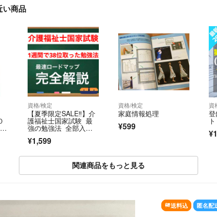
近い商品
資格/検定
資格/検定
資
【夏季限定SALE‼︎】介
家庭情報処理
登
０
護福祉士国家試験 最
ト
¥599
Ｃ貸
強の勉強法 全部入
¥1
座
り 2027
¥1,599
関連商品をもっと見る
SOLD OUT
送料込
匿名配