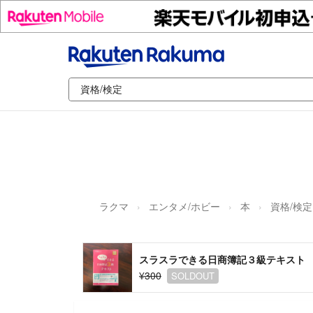
ラクマ
エンタメ/ホビー
本
資格/検定
スラスラできる日商簿記３級テキスト
¥300
SOLDOUT