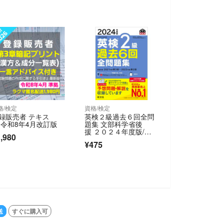
格/検定
資格/検定
録販売者 テキス
英検２級過去６回全問
 令和8年4月改訂版
題集 文部科学省後
援 ２０２４年度版/旺
,980
文社/旺文社（単行本
¥475
（ソフトカバー））
送
すぐに購入可