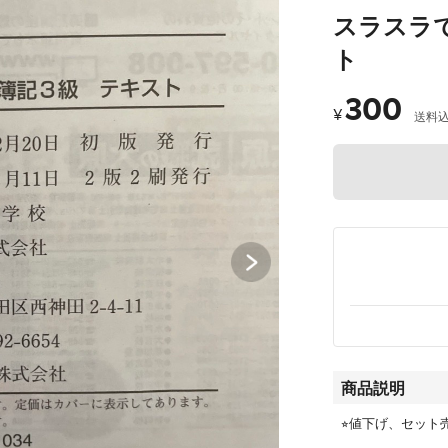
スラスラ
ト
300
¥
送料
商品説明
⭐︎値下げ、セッ