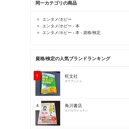
同一カテゴリの商品
エンタメ/ホビー
エンタメ/ホビー
›
本
エンタメ/ホビー
›
本
›
資格/検定
資格/検定の人気ブランドランキング
1
旺文社
オウブンシャ
4
角川書店
カドカワショテン