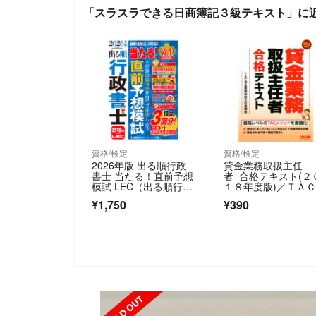
「スラスラできる日商簿記３級テキスト」に
資格/検定
資格/検定
2026年版 出る順行政
貸金業務取扱主任
書士 当たる！直前予想
者 合格テキスト(２
模試 LEC（出る順行政
１８年度版)／ＴＡ
書士シリーズ）
金業務取扱主任者講
¥1,750
¥390
(著者)
SOLD OUT