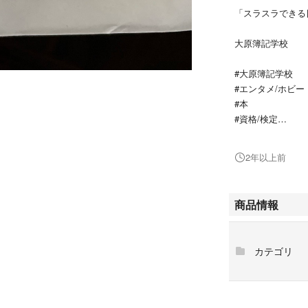
「スラスラできる
大原簿記学校
#大原簿記学校
#エンタメ/ホビー
#本
#資格/検定
#BOOK
2年以上前
商品情報
カテゴリ