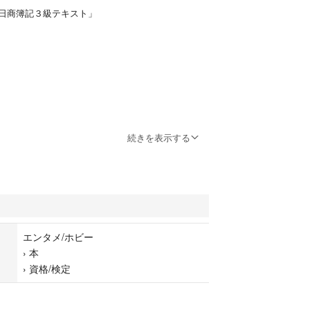
日商簿記３級テキスト」
続きを表示する
エンタメ/ホビー
›
本
›
資格/検定