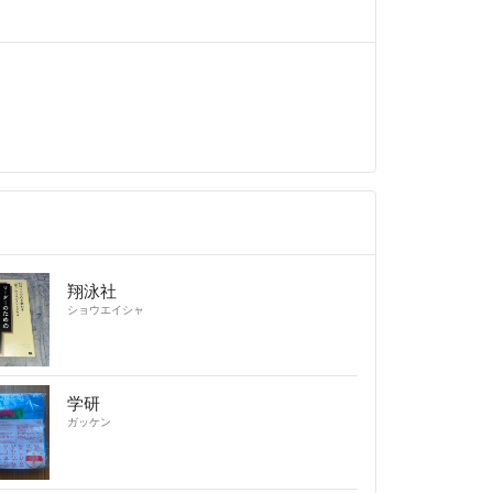
翔泳社
ショウエイシャ
学研
ガッケン