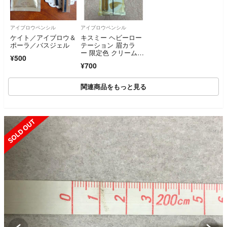
アイブロウペンシル
アイブロウペンシル
ケイト／アイブロウ＆
キスミー ヘビーロー
ポーラ／バスジェル
テーション 眉カラ
ー 限定色 クリームベ
¥500
ージュ
¥700
関連商品をもっと見る
SOLD OUT