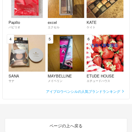
Papilio
excel
KATE
パピリオ
エクセル
ケイト
4
5
6
SANA
MAYBELLINE
ETUDE HOUSE
サナ
メイベリン
エチュードハウス
アイブロウペンシルの人気ブランドランキング
ページの上へ戻る