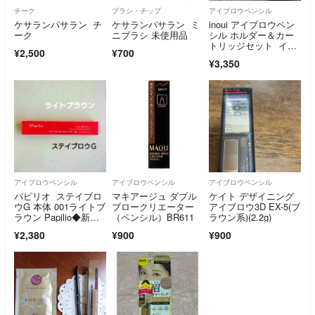
チーク
ブラシ・チップ
アイブロウペンシル
ケサランパサラン チ
ケサランパサラン ミ
inoui アイブロウペン
ーク
ニブラシ 未使用品
シル ホルダー＆カー
トリッジセット イン
¥2,500
¥700
ウイ 新品
¥3,350
アイブロウペンシル
アイブロウペンシル
アイブロウペンシル
パピリオ ステイブロ
マキアージュ ダブル
ケイト デザイニング
ウG 本体 001ライトブ
ブロークリエーター
アイブロウ3D EX-5(ブ
ラウン Papilio◆新品
（ペンシル）BR611
ラウン系)(2.2g)
未開封
¥2,380
¥900
¥900