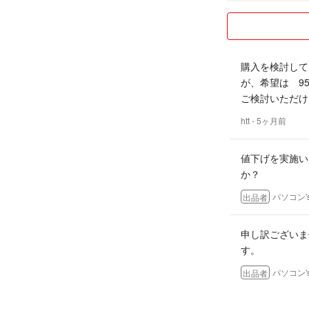
インターフェース： USB
重量： 約1.17kg
購入を検討して
が、希望は 95
サイズ： 薄さ約12
ご検討いただけ
【付属品】
htt
- 5ヶ月前
ACアダプター（65W
値下げを実施い
か？
電源コード
パソコン's
出品者
その他箱
申し訳ございま
大切に使用してい
す。
かつデザイン性の
パソコン's
出品者