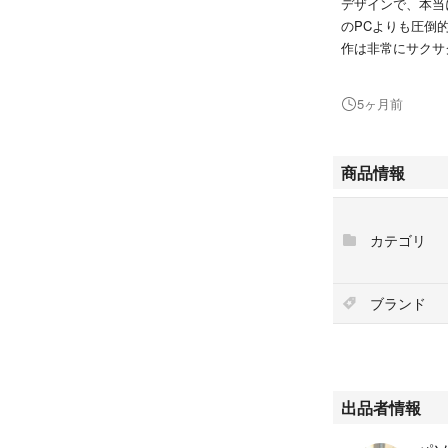
デザインで、本当
のPCよりも圧倒的
作は非常にサクサ
【ディスプレイに
5ヶ月前
高精細な3:2比
仕様： 13.5型 2.8
商品情報
特徴： マルチタッ
減機能付き
カテゴリ
状態： 購入時よ
ブランド
【バッテリー・状
バッテリー状態：
使用環境： バッ
め、劣化は最小限
出品者情報
【限定プレゼント