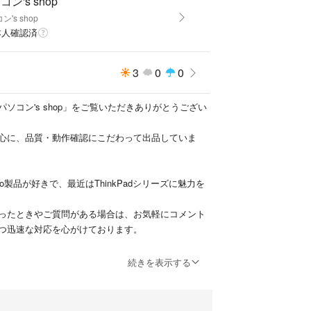
コン's shop
ド」をプレゼントいたします！
ン's shop
本人確認済
 ＋2,500円で以下のセットアップを行います。ご
にコメントください。
3
0
0
代行
ソコン's shop」をご覧いただきありがとうござい
fice互換ソフトのインストール
心に、品質・動作確認にこだわって出品していま
Home 64bit
ovo製品が好きで、最近はThinkPadシリーズに魅力を
e Ultra 5 プロセッサー
ったときやご質問がある場合は、お気軽にコメント
つ迅速な対応を心がけております。
LPDDR5x（オンボード）※超高速転送 7467MHz動作
願いいたします！
続きを表示する
TB (PCIe NVMe)
l Arc Graphics