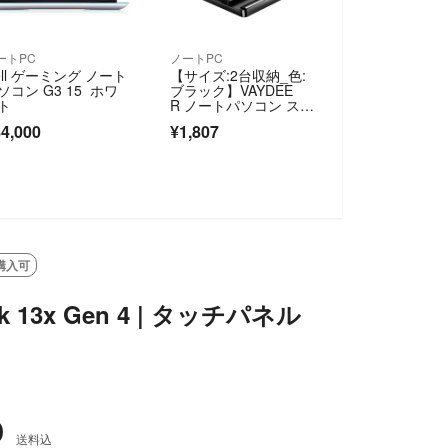
ートPC
ノートPC
ell ゲーミング ノート
【サイズ:2台収納_色:
ソコン G3 15 ホワ
ブラック】VAYDEE
ト
R ノートパソコン スタ
ンド PC
4,000
¥1,807
購入可
ok 13x Gen 4 | タッチパネル
0
送料込