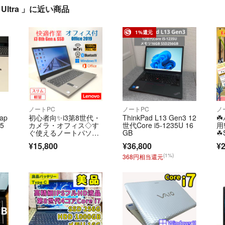
e Ultra 」に近い商品
1%還元
ノートPC
ノートPC
ノ
ap
初心者向✨i3第8世代・
ThinkPad L13 Gen3 12
☘
05
カメラ・オフィス◇す
世代Core i5-1235U 16
用‼
ぐ使えるノートパソコ
GB
☘S
ン◇D774-3
第
¥15,800
¥36,800
¥2
☘
(1%)
368円相当還元