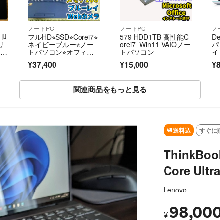
ノートPC
ノートPC
ノ
1世
フルHD⭐︎SSD⭐︎Corei7⭐︎
579 HDD1TB 高性能C
D
リ
ネイビーブルー⭐︎ノー
orei7 Win11 VAIOノー
パ
ul
トパソコン⭐︎オフィス
トパソコン
イ
付き
¥37,400
¥15,000
¥8
関連商品をもっと見る
SOLD OUT
送料込
すぐに
ThinkBo
Core Ultra
Lenovo
98,00
¥