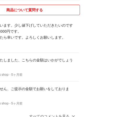
4 (Thunderbolt 4) ×3
商品について質問する
います。少し値下げしていただきたいのです
000円です。
.9mm
たら幸いです。よろしくお願いします。
 USB Type-C）
たしました、こちらの金額はいかがでしょう
 shop
- 5ヶ月前
せん、ご提示の金額でお願いをしておりま
ましたが、機材整理のため出品します。 高スペック
高いPCをお探しの方、ぜひご検討ください。
 shop
- 5ヶ月前
すべてのコメントを見る