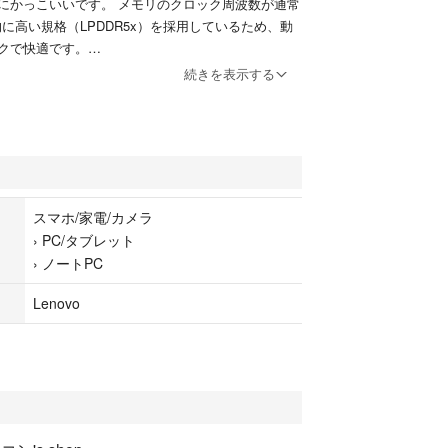
にかっこいいです。 メモリのクロック周波数が通常
に高い規格（LPDDR5x）を採用しているため、動
クで快適です。
続きを表示する
ついて】
率のタッチパネル液晶を搭載しています。
K IPS液晶 (2880×1920ドット)
チ対応(10点)、ゴリラガラス採用、ブルーライト軽
スマホ/家電/カメラ
›
PC/タブレット
›
ノートPC
り保護フィルムを貼って使用しています。
Lenovo
態】
 設計容量に対して96%の残量を維持しています。
テリー保護モード（いたわり充電）で使用していたた
に抑えられています。
】 ご購入いただいた方限定で、人気の「MOFT ノー