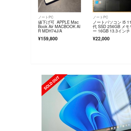
ノートPC
ノートPC
値下げ可 APPLE Mac
ノートパソコン i5 1
Book Air MACBOOK AI
代 SSD 256GB メモ
R MDH74J/A
ー 16GB 13.3インチ f
lHD 軽量 オフィス
¥159,800
¥22,000
SOLD OUT