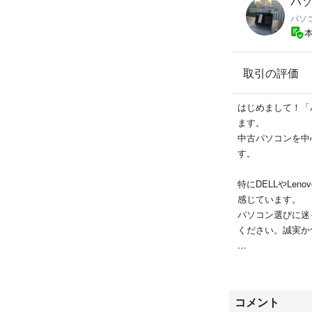
パソ
トパソコンスタン
パソコ
【有料オプション】
希望の方は購入前
取引の評価
初期セットアップ
はじめまして！「パ
Microsoft Of
ます。
中古パソコンを中
【主なスペック】
す。
OS： Windows 11 
特にDELLやLen
感じています。
CPU： Intel Cor
パソコン選びに迷
ください。誠実か
メモリ： 16GB 
どうぞよろしくお
ストレージ： SSD 1
コメント
グラフィックス： Inte