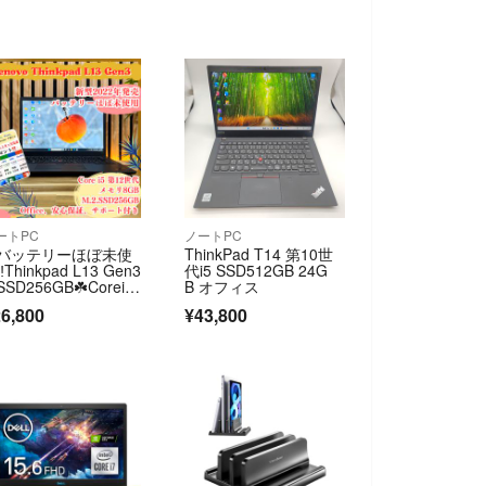
ートPC
ノートPC
️バッテリーほぼ未使
ThinkPad T14 第10世
️Thinkpad L13 Gen3
代i5 SSD512GB 24G
SD256GB☘️Corei5
B オフィス
12世代☘️メモリ8GB
6,800
¥43,800
️ノートパソコン