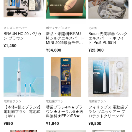
メンズシェーバー
ボディケア/エステ
その他
BRAUN HC 20 バリカ
新品・未開梱/BRAU
Braun 光美容器 シルク
ン ブラウン
N シルクエキスパート
エキスパート ホワイ
MINI 2026最新モデル/
ト Pro5 PL-5014
¥1,480
PL1111 収納ポーチ付
¥34,600
¥23,000
属 IPL光脱毛器
電動歯ブラシ
電動歯ブラシ
電動歯ブラシ
【本体+替えブラシ2】
替歯ブラシ4本★ブラ
フィリップス 電動歯ブ
電動歯ブラシ 電池式
ウン★オーラルB★送
ラシ ソニッケアー プ
（単3）
料無料★EB20RB★お
ロテクトクリーン 530
得★OralB
0
¥690
¥1,940
¥9,800