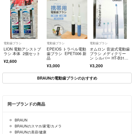
電動歯ブラシ
電動歯ブラシ
電動歯ブラシ
LION 電動アシストブ
EPEIOS トラベル電動
オムロン 音波式電動歯
ラシ 本体 2個セット
歯ブラシ EPET006 新
ブラシ メディクリー
品
ン シルバー HT-B312-
¥2,600
SL(1
¥3,000
¥3,200
BRAUNの電動歯ブラシのおすすめ
同一ブランドの商品
BRAUN
BRAUNのスマホ/家電/カメラ
BRAUNの美容/健康