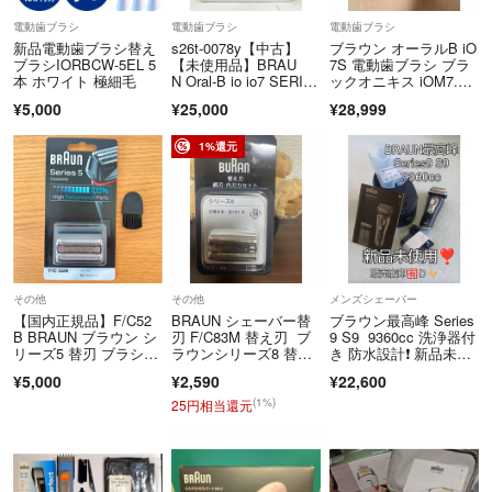
電動歯ブラシ
電動歯ブラシ
電動歯ブラシ
新品電動歯ブラシ替え
s26t-0078y【中古】
ブラウン オーラルB iO
ブラシIORBCW-5EL 5
【未使用品】BRAU
7S 電動歯ブラシ ブラ
本 ホワイト 極細毛
N Oral-B io io7 SERIS
ックオニキス iOM7.3V
E7 ブラウン オーラ
2
¥5,000
¥25,000
¥28,999
ルB 電動歯ブラシ Blu
tooth iOM7.2A1.1B
C WT-W
1%還元
その他
その他
メンズシェーバー
【国内正規品】F/C52
BRAUN シェーバー替
ブラウン最高峰 Series
B BRAUN ブラウン シ
刃 F/C83M 替え刃 ブ
9 S9 9360cc 洗浄器付
リーズ5 替刃 ブラシ付
ラウンシリーズ8 替え
き 防水設計❗ 新品未使
き
刃
用❣️
¥5,000
¥2,590
¥22,600
(1%)
25円相当還元