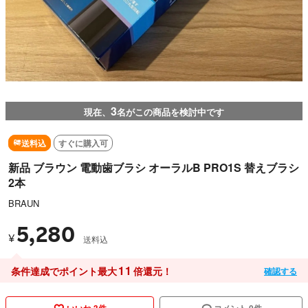
3
現在、
名がこの商品を検討中です
送料込
すぐに購入可
新品 ブラウン 電動歯ブラシ オーラルB PRO1S 替えブラシ
2本
BRAUN
5,280
¥
送料込
11
条件達成でポイント最大
倍還元！
確認する
いいね 3件
コメント 0件