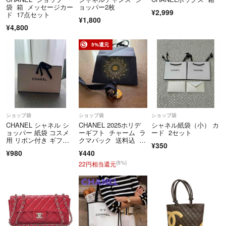
【最後に】
袋 箱 メッセージカー
ョッパー2枚
¥2,999
ド 17点セット
お顔の見えないお取り引きですので
¥1,800
¥4,800
気持ちの良い対応を心がけて参ります
どうぞよろしくお願いいたします！
5%還元
ショップ袋
ショップ袋
ショップ袋
CHANEL シャネル シ
CHANEL 2025ホリデ
シャネル紙袋（小） カ
ョッパー 紙袋 コスメ
ーギフト チャーム ラ
ード 2セット
用 リボン付き ギフト
クマパック 送料込 匿
¥350
バッグ
名配送
¥980
¥440
(5%)
22円相当還元