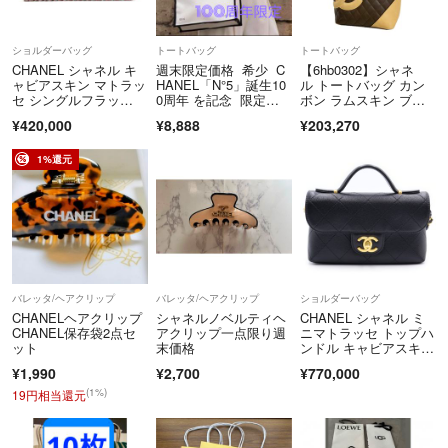
ショルダーバッグ
トートバッグ
トートバッグ
CHANEL シャネル キ
週末限定価格 希少 C
【6hb0302】シャネ
ャビアスキン マトラッ
HANEL「N°5」誕生10
ル トートバッグ カン
セ シングルフラッ
0周年 を記念 限定デ
ボン ラムスキン ブラ
プ チェーンショルダ
ザインノベルティトー
ウン シルバー金具【中
¥420,000
¥8,888
¥203,270
ー 赤（シルバー金
ト 即日発送
古】レディース
具） レディースバッ
グ トートバッグ ハイ
1%還元
ブランド 【中古】【送
料無料】
バレッタ/ヘアクリップ
バレッタ/ヘアクリップ
ショルダーバッグ
CHANELヘアクリップ
シャネルノベルティヘ
CHANEL シャネル ミ
CHANEL保存袋2点セ
アクリップ一点限り週
ニマトラッセ トップハ
ット
末価格
ンドル キャビアスキ
ン レザー 2WAY ハン
¥1,990
¥2,700
¥770,000
ド チェーンショルダー
バッグ ゴールド金
(1%)
19円相当還元
具 ブラックプレート