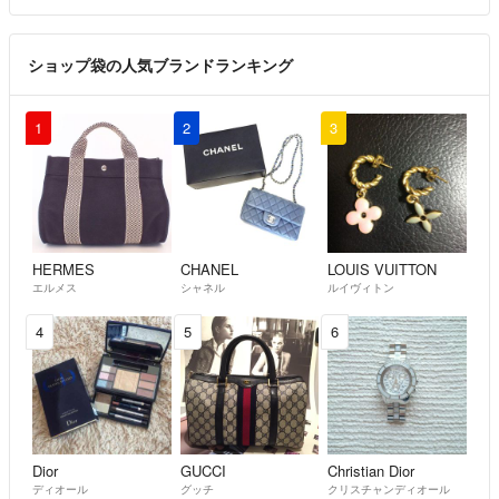
ショップ袋の人気ブランドランキング
1
2
3
HERMES
CHANEL
LOUIS VUITTON
エルメス
シャネル
ルイヴィトン
4
5
6
Dior
GUCCI
Christian Dior
ディオール
グッチ
クリスチャンディオール