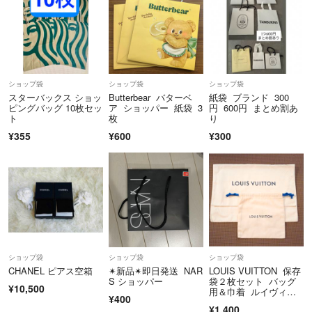
ショップ袋
ショップ袋
ショップ袋
スターバックス ショッ
Butterbear バターベ
紙袋 ブランド 300
ピングバッグ 10枚セッ
ア ショッパー 紙袋 3
円 600円 まとめ割あ
ト
枚
り
¥355
¥600
¥300
ショップ袋
ショップ袋
ショップ袋
CHANEL ピアス空箱
✴︎新品✴︎即日発送 NAR
LOUIS VUITTON 保存
S ショッパー
袋２枚セット バッグ
¥10,500
用＆巾着 ルイヴィト
¥400
ン保存袋
¥1,400