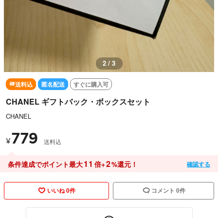
3 / 3
送料込
匿名配送
すぐに購入可
CHANEL ギフトバック・ボックスセット
CHANEL
779
¥
送料込
11
2
条件達成でポイント最大
倍+
%還元！
確認する
いいね 0件
コメント 0件