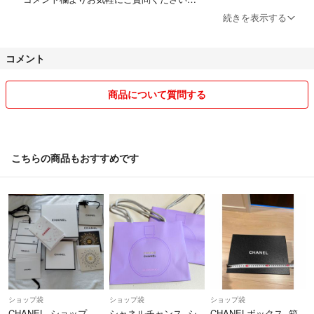
続きを表示する
【値引きについて】
・フォローにて100円値引き！
コメント
（1000円以下の商品は割引き不可）
・購入後のお値下げはできません
商品について質問する
購入前にコメントよりお知らせください
【発送について】
・基本的には送料無料
こちらの商品もおすすめです
・コンパクトな形での発送
送料が1番安い方法で発送します
その為、普通郵便になるかと思います
希望がある前は購入前にお知らせください！
・1〜3日以内で発送
・自宅にある梱包素材を使用してます
ショップ袋
ショップ袋
ショップ袋
CHANEL ショップ
シャネルチャンス シ
CHANELボックス 箱