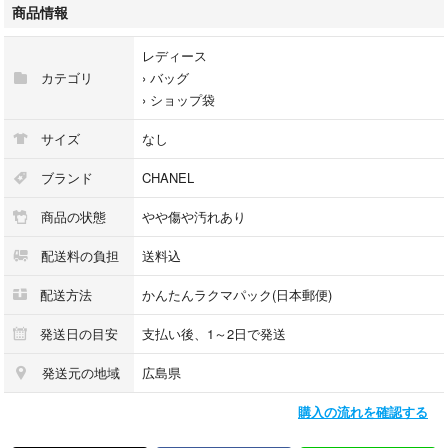
事前に上記旨をお伝えしておりますので返品は受け付けません
商品情報
よろしくお願いします
レディース
カテゴリ
›
バッグ
#CHANEL
›
ショップ袋
#ギフトバック
#ラッピング
サイズ
なし
#ショップ袋
ブランド
CHANEL
商品の状態
やや傷や汚れあり
配送料の負担
送料込
配送方法
かんたんラクマパック(日本郵便)
発送日の目安
支払い後、1～2日で発送
発送元の地域
広島県
購入の流れを確認する