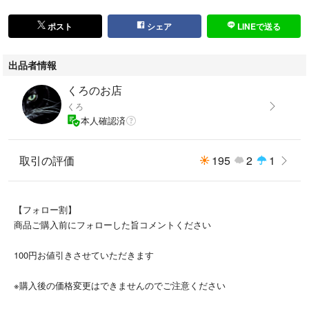
ランク:A
S:未使用〜殆ど使用感なし
ポスト
シェア
LINEで送る
A:使用感は軽くとても綺麗な状態
B:多少の使用感はあるが目立った傷や汚れ等ない状態
出品者情報
C:使用感あり、細かな傷や汚れあり
D:使用感大、目立つ傷や汚れあり
くろのお店
※保管品になりますので多少の擦れ等ある場合がございます。
くろ
※感じ方には個人差がございます。リユース品にご理解いただけますよう
本人確認済
お願いいたします
取引の評価
195
2
1
◆その他
*購入先
ブランドリユース店
【フォロー割】
日本流通自主管理協会加盟店
商品ご購入前にフォローした旨コメントください
(AACD)
質屋・古物市場・ストア商品
100円お値引きさせていただきます
鑑定済み商品
※購入後の価格変更はできませんのでご注意ください
※先着の購入者様が優先となりますのでご了承ください