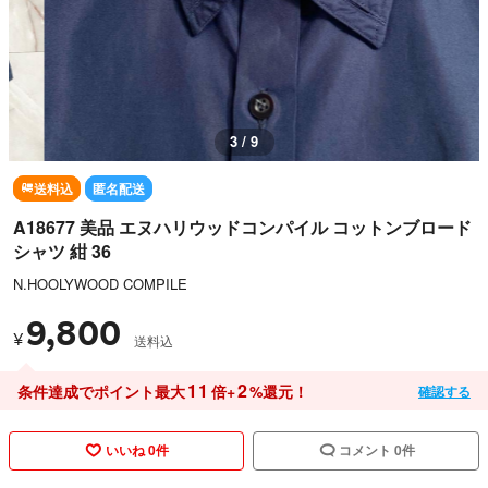
3 / 9
送料込
匿名配送
A18677 美品 エヌハリウッドコンパイル コットンブロード
シャツ 紺 36
N.HOOLYWOOD COMPILE
9,800
¥
送料込
11
2
条件達成でポイント最大
倍+
%還元！
確認する
いいね 0件
コメント 0件