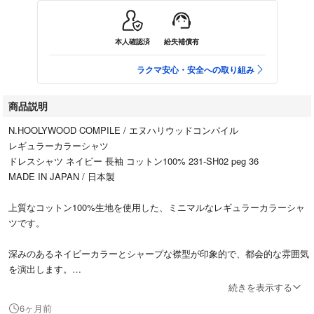
本人確認済
紛失補償有
ラクマ安心・安全への取り組み
商品説明
N.HOOLYWOOD COMPILE / エヌハリウッドコンパイル
レギュラーカラーシャツ
ドレスシャツ ネイビー 長袖 コットン100% 231-SH02 peg 36
MADE IN JAPAN / 日本製
上質なコットン100%生地を使用した、ミニマルなレギュラーカラーシャ
ツです。
深みのあるネイビーカラーとシャープな襟型が印象的で、都会的な雰囲気
を演出します。
続きを表示する
ラウンドヘム仕様でタックイン・アウトどちらにも対応し、スラックスか
6ヶ月前