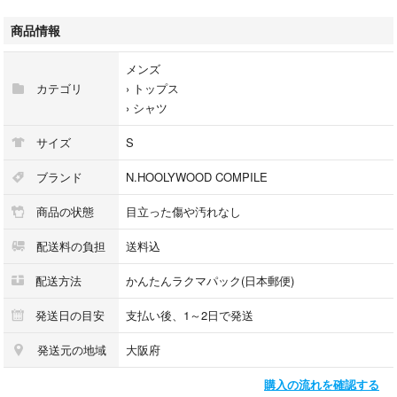
らデニムまで幅広いスタイリングに馴染む1着です。
商品情報
【N.HOOLYWOOD COMPILE / エヌハリウッドコンパイル】
N.HOOLYWOODのドレスラインとして展開されるコレクション。
メンズ
テーラリングを軸に、現代的なシルエットと機能性を融合。
カテゴリ
›
トップス
無駄を削ぎ落としたデザインで、日常に溶け込む上質なリアルクローズを
›
シャツ
提案している。
サイズ
S
色
navy / ネイビー
ブランド
N.HOOLYWOOD COMPILE
商品の状態
目立った傷や汚れなし
◆サイズ
表記:36
配送料の負担
送料込
平置き実寸(cm)
肩幅42
配送方法
かんたんラクマパック(日本郵便)
袖丈61.5
身幅50
発送日の目安
支払い後、1～2日で発送
着丈72.5
発送元の地域
大阪府
※平置き採寸の為多少の誤差がございます
購入の流れを確認する
◆コンディション