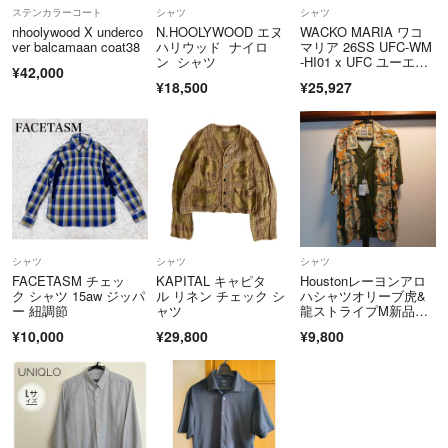
ステンカラーコート
シャツ
シャツ
【自己紹介】
nhoolywood X underco
N.HOOLYWOOD エヌ
WACKO MARIA ワコ
元大手アパレルブランド店長です
ver balcamaan coat38
ハリウッド ナイロ
マリア 26SS UFC-WM
ン シャツ
-HI01 x UFC ユーエフ
¥42,000
シー S/S HAWAIIAN S
¥18,500
¥25,927
数年前まで百貨店で勤務しておりました
HIRT TYPE-1 ハワイ
アン アロハ 開襟 オー
プンカラー 半袖 シャ
みんなが笑顔になれれば良いな をモットーに出来るだけお得にお買い
ツ ホワイト系 S【新古
品】【未使用】【中
物していただけるよう頑張ります
古】
至らぬ点はあるかとは思いますが誠心誠意頑張っていきますのでよろし
くお願いいたします
シャツ
シャツ
シャツ
ご質問等ございましたらお気軽にコメントにご記入ください
FACETASM チェッ
KAPITAL キャピタ
Houstonレーヨンアロ
ク シャツ 15aw ジッパ
ル リネン チェック シ
ハシャツオリーブ虎&
ー 紐調節
ャツ
龍ストライプM新品未
使用タグ付
¥10,000
¥29,800
¥9,800