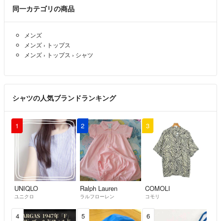
同一カテゴリの商品
メンズ
メンズ
›
トップス
メンズ
›
トップス
›
シャツ
シャツの人気ブランドランキング
1
2
3
UNIQLO
Ralph Lauren
COMOLI
ユニクロ
ラルフローレン
コモリ
4
5
6