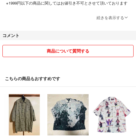
※1999円以下の商品に関してはお値引き不可とさせて頂いております
#TKh ←商品一覧はこちら
◆出品物は自宅保管です
続きを表示する
#TKhメンズ
ペットはおらず、喫煙者が家族におりますが、生活空間を分けて保管し
コメント
ております
「出品前、発送前の2回」検品を行っております
商品について質問する
万全を期しておりますが万が一お気付きの点等ございましたらメッセー
ジにてお知らせ頂きますようお願いいたします
こちらの商品もおすすめです
◆リユース品の状態に関しては人により感じ方が異なる場合がございま
すのでご理解の程お願いいたします
◆配送方法についてなるべくお安くご利用頂く為に
安い配送方法を選んで小さく畳んで配送しています
状況により配送方法を変更させていただく場合がございますのでご理解
の程よろしくお願いします