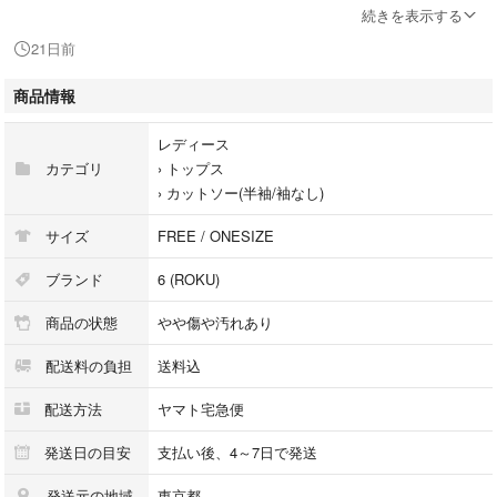
【その他詳細】
続きを表示する
シーズン：春夏
21日前
ポケット：なし
透け感：なし
商品情報
生地の厚さ：普通
裏地：なし
レディース
伸縮性：あり
カテゴリ
›
トップス
光沢：なし
›
カットソー(半袖/袖なし)
サイズ
FREE / ONESIZE
※商品は複数サイトで共有している為システムで在庫調整を行っておりま
すが、ずれが生じ欠品となる場合もございます。
ブランド
6 (ROKU)
商品の状態
やや傷や汚れあり
【商品コード】0522126E0022
配送料の負担
送料込
【コンディションについて】
RAGTAG Onlineでは商品がユーズドである性質を考慮して、
配送方法
ヤマト宅急便
商品の状態を下記の基準で表示しております。
内容をよくご確認ください。
発送日の目安
支払い後、4～7日で発送
発送元の地域
東京都