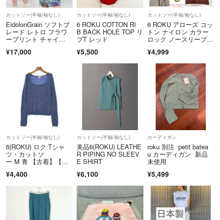
カットソー(半袖/袖なし)
カットソー(半袖/袖なし)
カットソー(半袖/袖なし)
EidolonGrain ソフトブ
6 ROKU COTTON RI
6 ROKU アローズ コッ
レード レトロ フラワ
B BACK HOLE TOP リ
トン ナイロン カラー
ープリント チャイ
ブT レッド
ロック ノースリーブ T
ナ トップス
シャツ
¥17,000
¥5,500
¥4,999
カットソー(半袖/袖なし)
カットソー(半袖/袖なし)
カーディガン
6(ROKU) ロク Tシャ
美品6(ROKU) LEATHE
roku 別注 petit batea
ツ・カットソ
R PIPING NO SLEEV
u カーディガン 新品
ー M 青 【古着】【中
E SHIRT
未使用
古】【送料無料】
¥4,400
¥6,100
¥5,499