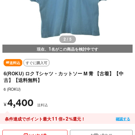
2 / 5
1
現在、
名がこの商品を検討中です
送料込
すぐに購入可
6(ROKU) ロク Tシャツ・カットソー M 青 【古着】【中
古】【送料無料】
6 (ROKU)
4,400
¥
送料込
11
2
条件達成でポイント最大
倍+
%還元！
確認する
いいね 1件
お問い合わせ