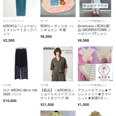
カジュアルパンツ
ポーチ
カットソー(半袖/袖なし)
6(ROKU)♡ジョーゼッ
ROKU × サンリオ ハ
Americana ×ROKU新
トストレートタックパ
ンギョドン 巾着
品⭐️MORRISTOWN ノ
ンツ
ースリーブTシャツ
¥6,500
¥2,300
¥6,588
その他
その他
カットソー(半袖/袖なし)
ロク 6ROKU 8614-105-
【新品】＜6(ROKU)＞
アクシーズファム★ア
0625 パンツ
ショートスリーブ ジャ
シンメトリー★サマー
ケットオリーブ 36
ニット★前後Vネック
¥15,600
★森ガール★y2k★フ
¥21,500
¥1,500
ェアリーグランジ★ax
es★姫ロリ★フェミニ
ン