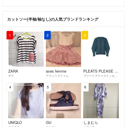
カットソー(半袖/袖なし)の人気ブランドランキング
1
2
3
ZARA
axes femme
PLEATS PLEASE ISSEY MIYAKE
ザラ
アクシーズファム
プリーツプリーズイッセイミヤケ
4
5
6
UNIQLO
GU
しまむら