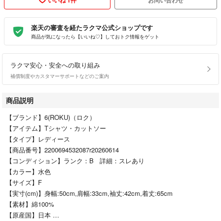
楽天の審査を経たラクマ公式ショップです
商品が気になったら【いいね♡】しておトク情報をゲット
ラクマ安心・安全への取り組み
補償制度やカスタマーサポートなどのご案内
商品説明
【ブランド】6(ROKU)（ロク）
【アイテム】Tシャツ・カットソー
【タイプ】レディース
【商品番号】2200694532087r20260614
【コンディション】ランク：B 詳細：スレあり
【カラー】水色
【サイズ】F
【実寸(cm)】身幅:50cm,肩幅:33cm,袖丈:42cm,着丈:65cm
【素材】綿100%
【原産国】日本