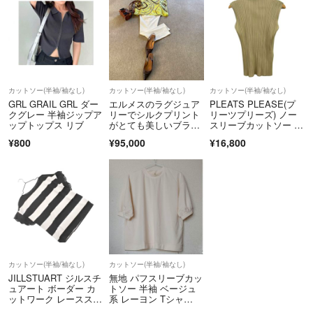
カットソー(半袖/袖なし)
カットソー(半袖/袖なし)
カットソー(半袖/袖なし)
GRL GRAIL GRL ダー
エルメスのラグジュア
PLEATS PLEASE(プ
クグレー 半袖ジップア
リーでシルクプリント
リーツプリーズ) ノー
ップトップス リブ
がとても美しいブラウ
スリーブカットソー サ
ス
イズ3 L レディース美
¥800
¥95,000
¥16,800
品 - ベージュ ハイネ
ック/プリーツ
カットソー(半袖/袖なし)
カットソー(半袖/袖なし)
JILLSTUART ジルスチ
無地 パフスリーブカッ
ュアート ボーダー カ
トソー 半袖 ベージュ
ットワーク レーススリ
系 レーヨン Tシャ
ーブ カットソー sizeF/
ツ アイボリー M