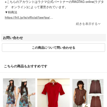
※こちらのアカウントはラクマ公式パートナーのRAGTAG online(ラグタ
グ オンライン)によって運営されています。
▼特商法
https://fril.jp/ts/official/law/tpa/
▼返品特約
続きを表示する
https://fril.jp/ts/official/law/tpa/#return_policy
▼適格請求書発行事業者登録番号
お問い合わせ
T7010001074003
この商品について問い合わせる
【実店舗一覧】
RAGTAG渋谷店 / RAGTAG原宿店 / RAGTAG新宿店 / RAGTAG新宿マ
ルイアネックス店 / RAGTAG日本橋高島屋店 / RAGTAG有楽町マルイ店
/ RAGTAGニュウマン高輪店 / RAGTAGルミネ池袋店 / RAGTAG下北沢
こちらの商品もおすすめです
店 / RAGTAG吉祥寺店 / RAGTAG二子玉川ライズ店 / RAGTAGニュウマ
ン横浜店 / RAGTAG札幌店 / RAGTAG京都店 / RAGTAG心斎橋店 / RAG
TAGなんばパークス店 / RAGTAG神戸店 / RAGTAG広島店 / RAGTAG広
島府中店 / RAGTAG福岡店 / RAGTAG福岡パルコ店 /
rt銀座店 / rt名古屋店