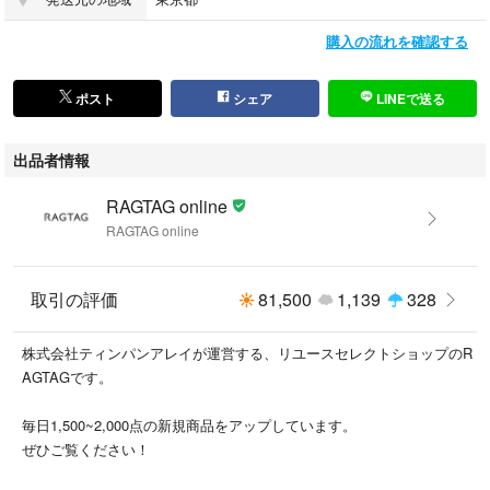
・新品同様…新品または新品同様のもの ※
・A…汚れやダメージがない、またはあっても目立たないきれいなもの
購入の流れを確認する
・B…着用感が少なく、汚れやダメージが気にならないもの
・C…着用感があり、汚れやダメージがみられるもの
・D…汚れやダメージが目立つもの
ポスト
シェア
LINEで送る
商品以外に付属している袋や靴の箱等はコンディションには含まれており
出品者情報
ません。
また、汚れや破れ等の記載もしておりませんので予めご了承ください。
RAGTAG online
※新品同様では、裾上げ等お直しがしてある場合もございます。
RAGTAG online
#RAGTAGonline
取引の評価
81,500
1,139
328
#レディース_RAGTAGonline
#6(ROKU)_ロク_レディース_RAGTAGonline
株式会社ティンパンアレイが運営する、リユースセレクトショップのR
#Tシャツ・カットソー_レディース_RAGTAGonline
AGTAGです。
こちらの商品はラクマ公式パートナーのRAGTAGによって出品されていま
毎日1,500~2,000点の新規商品をアップしています。
す。
ぜひご覧ください！