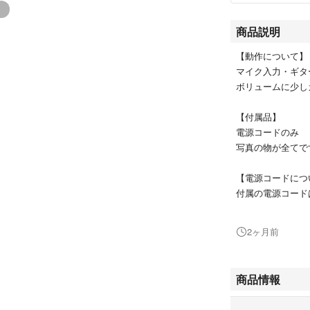
商品説明
【動作について】
マイク入力・ギタ
ボリュームに少し
【付属品】
電源コードのみ
写真の物が全てで
【電源コードにつ
付属の電源コード
また、アース線付
応じて適切に接地
2ヶ月前
【注意事項】
中古品のため、現
商品情報
電気機器という性
安全性に影響が出