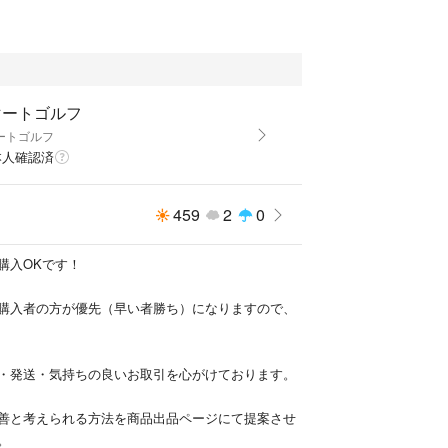
マートゴルフ
マートゴルフ
本人確認済
459
2
0
購入OKです！
購入者の方が優先（早い者勝ち）になりますので、
・発送・気持ちの良いお取引を心がけております。
善と考えられる方法を商品出品ページにて提案させ
。