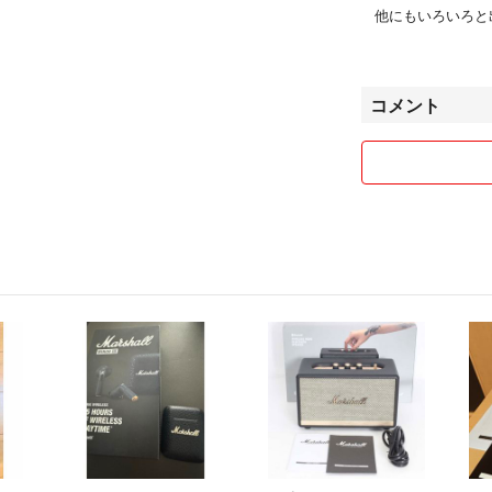
他にもいろいろと
しくお願い致しま
●安心してお買い
コメント
全ての出品物は古
さい。古物商許可 愛