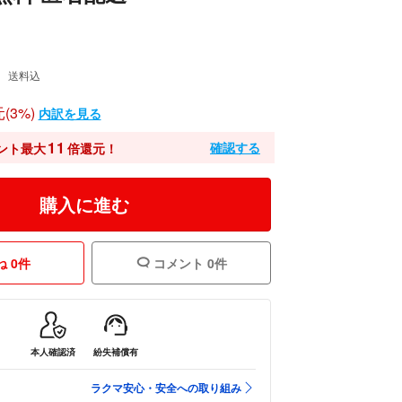
送料込
(3%)
内訳を見る
11
確認する
ント最大
倍還元！
購入に進む
 0件
コメント 0件
本人確認済
紛失補償有
ラクマ安心・安全への取り組み