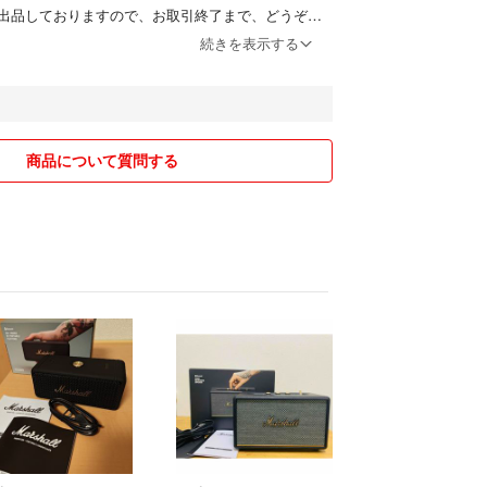
出品しておりますので、お取引終了まで、どうぞ宜
す。
続きを表示する
求め下さい●
物営業許可取得者が管理しておりますので御安心下
知県公安委員会 第542652111100号
商品について質問する