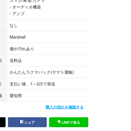
持ちの方、または適切に設置・管理ができる方のご
›
オーディオ機器
します。
›
アンプ
のため、動作保証・安全性の保証はいたしかねま
なし
・事故・損害等につきましては一切の責任を負いか
Marshall
かじめご了承ください。
傷や汚れあり
担
送料込
かんたんラクマパック(ヤマト運輸)
安
支払い後、1～2日で発送
域
愛知県
購入の流れを確認する
シェア
LINEで送る