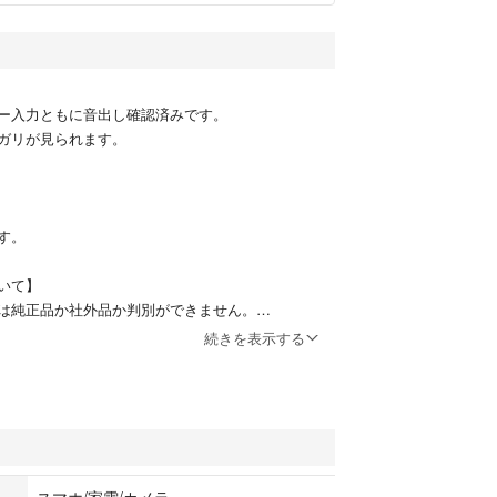
ー入力ともに音出し確認済みです。
ガリが見られます。
す。
いて】
は純正品か社外品か判別ができません。
きの電源コードとなっておりますが、ご使用環境に
続きを表示する
（アース接続）を行ってください。
状渡しとなります。
質上、使用環境や接続状況により不具合・ノイズ・
る可能性があります。
スマホ/家電/カメラ