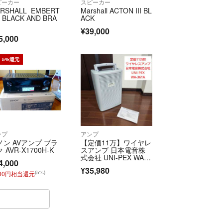
ピーカー
スピーカー
RSHALL EMBERT
Marshall ACTON III BL
 BLACK AND BRA
ACK
¥39,000
5,000
5%還元
ンプ
アンプ
ノン AVアンプ ブラ
【定価11万】ワイヤレ
 AVR-X1700H-K
スアンプ 日本電音株
式会社 UNI-PEX WA-3
4,000
61A
¥35,980
(5%)
700円相当還元