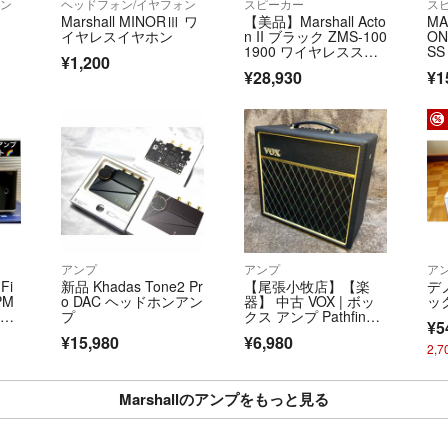
ォン
ヘッドフォン/イヤフォン
スピーカー
ス
Marshall MINORⅢ ワ
【美品】Marshall Acto
MA
イヤレスイヤホン
n II ブラック ZMS-100
ON
1900 ワイヤレススピ
SS
¥1,200
ーカー Bluetooth マー
¥28,930
¥1
シャル アクトン 本体
アンプ
アンプ
ア
Fi
新品 Khadas Tone2 Pr
【尾張小牧店】【楽
デ
PM
o DAC ヘッドホンアン
器】 中古 VOX | ボッ
ック
に近
プ
クス アンプ Pathfinde
¥5
r 15V9158 【473】
¥15,980
¥6,980
2,
Marshallのアンプをもっと見る