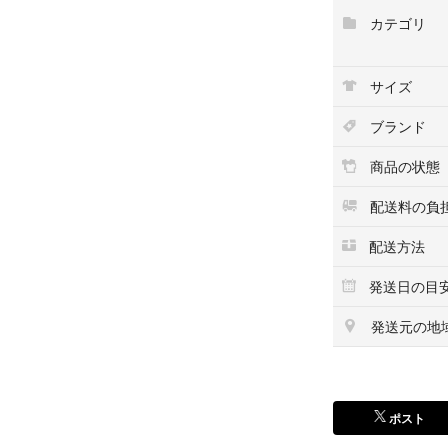
専門的な知識をお
カテゴリ
購入をお願いいた
本商品は現状販売
サイズ
す。
使用に伴う不具合
ブランド
ねますので、あら
商品の状態
配送料の負
配送方法
発送日の目
発送元の地
ポスト