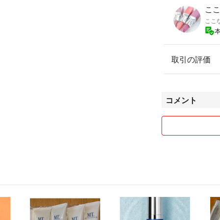
ここな
ここ
取引の評価
コメント