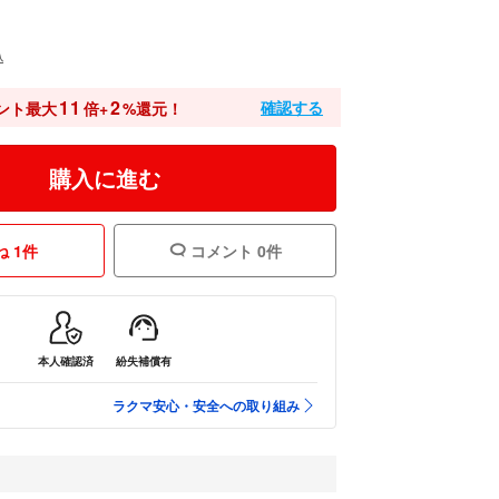
込
11
2
確認する
ント最大
倍+
%還元！
購入に進む
 1件
コメント 0件
本人確認済
紛失補償有
ラクマ安心・安全への取り組み