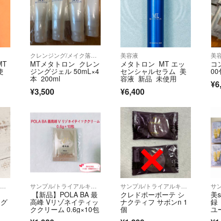
クレンジング/メイク落とし
美容液
美
MT
MTメタトロン クレン
メタトロン MT エッ
コ
使
ジングジェル 50mL×4
センシャルセラム 美
00
本 200ml
容液 新品 未使用
¥6
¥3,500
¥6,400
サンプル/トライアルキット
サンプル/トライアルキット
サンプル/トライアルキット
【新品】POLA BA 最
クレドポーボーテ シ
美s
 グ
高峰 Vリゾネイティッ
ナクティフ サボンn 1
録 
ククリーム 0.6g×10包
個
ユ