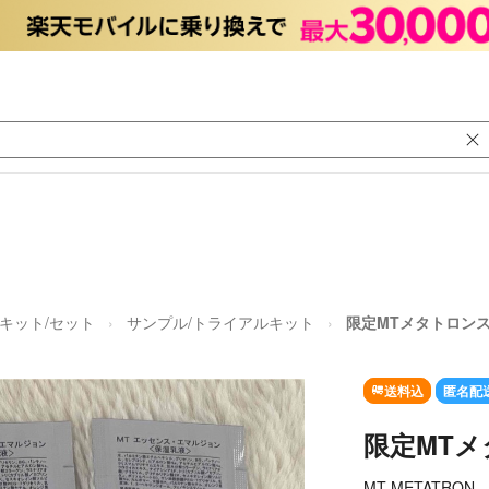
キット/セット
サンプル/トライアルキット
限定MTメタトロン
送料込
匿名配
限定MT
MT METATRON