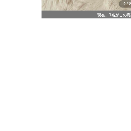
2 / 2
1
現在、
名がこの商