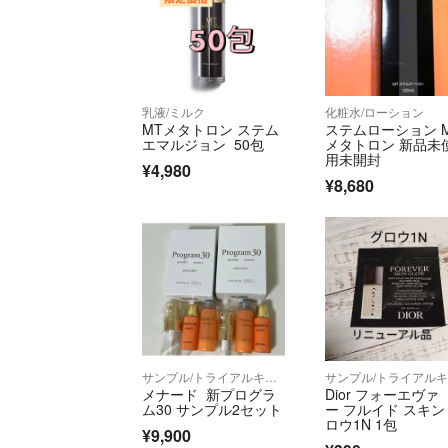
乳液/ミルク
化粧水/ローション
MTメタトロン ステム
ステムローション 
エマルジョン 50包
メタトロン 新品未
用未開封
¥4,980
¥8,680
サンプル/トライアルキット
メナード 新プログラ
Dior フォーエヴァ
ム30 サンプル2セット
ー フルイド スキン
ロウ1N 1包
¥9,900