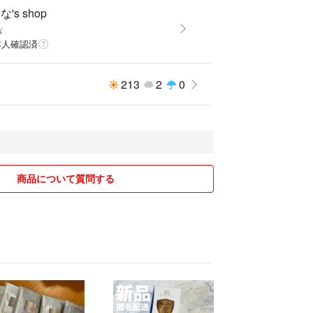
's shop
な
本人確認済
213
2
0
商品について質問する