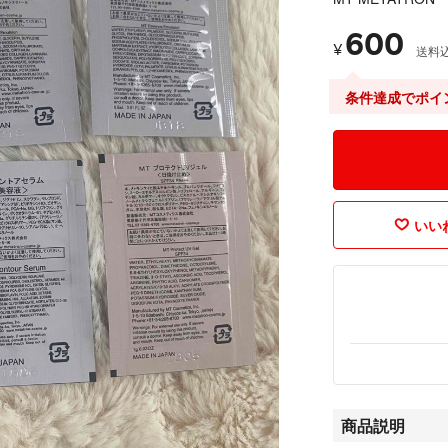
600
¥
送料
条件達成でポイ
いいね
商品説明