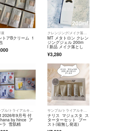
容液
クレンジング/メイク落とし
ントアBクリーム 1
MT メタトロン クレン
包
ジングジェル 200m
l 新品 メイク落とし
,000
¥3,280
サンプル/トライアルキット
サンプル/トライアルキット
t 2026年9月号 付
ナリス マジェスタ ス
hana by hince ア
ターターセット ブー
ーラ 雪肌精
スト(箱無し発送)