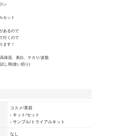
ロン
ルセット
があるので
て行くので
ります！
穴、高保湿、美白、テカリ/皮脂
お試し用(使い切り)
コスメ/美容
›
キット/セット
›
サンプル/トライアルキット
なし