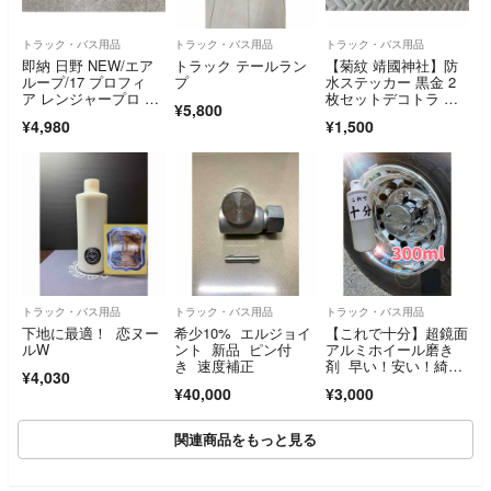
トラック・バス用品
トラック・バス用品
トラック・バス用品
即納 日野 NEW/エア
トラック テールラン
【菊紋 靖國神社】防
ループ/17 プロフィ
プ
水ステッカー 黒金 2
ア レンジャープロ メ
枚セットデコトラ 暴
¥5,800
ッキ 安全窓
走族 右翼
¥4,980
¥1,500
トラック・バス用品
トラック・バス用品
トラック・バス用品
下地に最適！ 恋ヌー
希少10% エルジョイ
【これで十分】超鏡面
ルW
ント 新品 ピン付
アルミホイール磨き
き 速度補正
剤 早い！安い！綺
¥4,030
麗！
¥40,000
¥3,000
関連商品をもっと見る