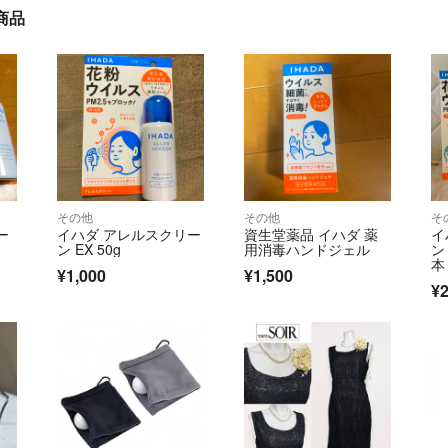
商品
その他
その他
そ
ー
イハダ アレルスクリー
資生堂薬品 イハダ 薬
イ
ン EX 50g
用消毒ハンドジェル
ン
本
¥1,000
¥1,500
¥2