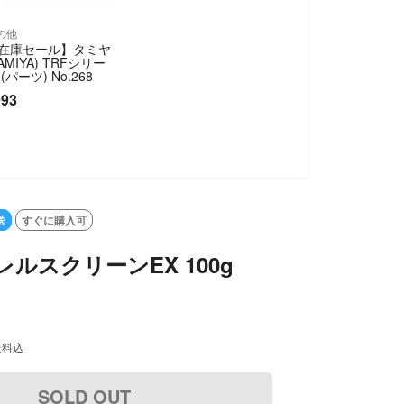
の他
在庫セール】タミヤ
TAMIYA) TRFシリー
 (パーツ) No.268
993
送
すぐに購入可
レルスクリーンEX 100g
送料込
SOLD OUT