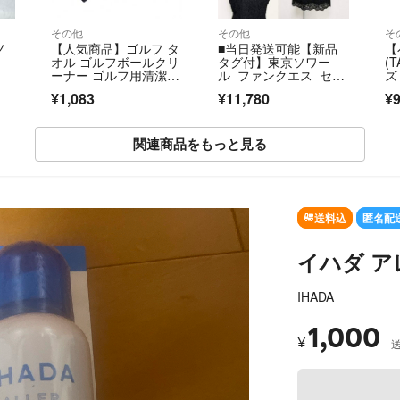
その他
その他
そ
ノ
【人気商品】ゴルフ タ
■当日発送可能【新品
【
オル ゴルフボールクリ
タグ付】東京ソワー
(
ーナー ゴルフ用清潔
ル ファンクエス セレ
ズ
具 ボール拭き
モニー 9号
¥1,083
¥11,780
¥
関連商品をもっと見る
送料込
匿名配
イハダ ア
IHADA
1,000
¥