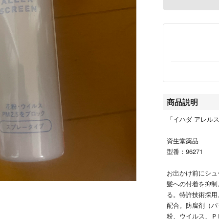
商品説明
「イハダ アレルスク
資生堂薬品
型番：96271
お出かけ前にシュ
髪への付着を抑制
る。特許技術採用
配合。防腐剤（パ
粉、ウイルス、Ｐ