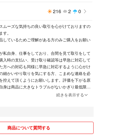
216
2
0
スムーズな気持ちの良い取引を心がけておりますの
ます。
品しているためご理解がある方のみご購入をお願い
が私自身、仕事をしており、合間を見て取引をして
購入時の支払い、受け取り確認等は早急に対応して
た方への対応も同様に早急に対応するように心がけ
の細かいやり取りを気にする方、こまめな連絡を必
を控えて頂くようにお願いします。評価を下がる原
自身は商品に大きなトラブルがないかぎり最低限の
連絡を早急に対応して頂ければ評価を下げたりしま
続きを表示する
して取引ができる方のみ取引をお願いします。
ので細かい取引メールを省略し、通知のみの連絡に
すのでご理解の程、宜しくお願いします。
商品について質問する