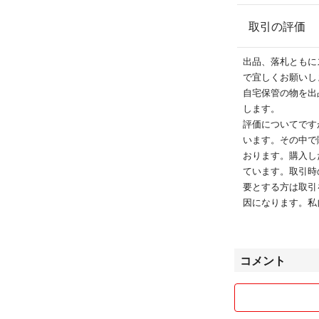
取引の評価
出品、落札ともに
で宜しくお願いし
自宅保管の物を出
します。
評価についてです
います。その中で
おります。購入し
ています。取引時
要とする方は取引
因になります。私
取引メール、通知
せん。
ご理解の上、安心
コメント
仕事をしています
なる場合もありま