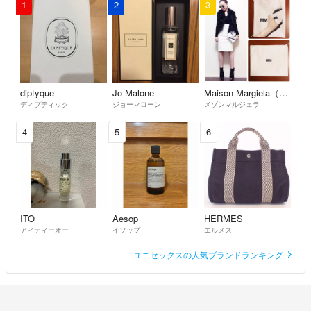
1
2
3
diptyque
Jo Malone
Maison Margiela（旧Maison Martin Margiela）
ディプティック
ジョーマローン
メゾンマルジェラ
4
5
6
ITO
Aesop
HERMES
アィティーオー
イソップ
エルメス
ユニセックスの人気ブランドランキング