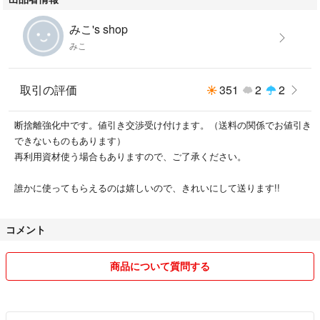
みこ's shop
#香水
みこ
#パルファム
#オードパルファム
#ニュイドゥセロファン
取引の評価
351
2
2
#セルジュ・ルタンス
断捨離強化中です。値引き交渉受け付けます。（送料の関係でお値引き
できないものもあります）
再利用資材使う場合もありますので、ご了承ください。
誰かに使ってもらえるのは嬉しいので、きれいにして送ります!!
コメント
商品について質問する