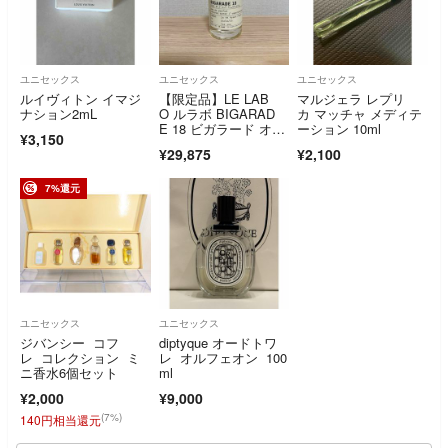
ユニセックス
ユニセックス
ユニセックス
ルイヴィトン イマジ
【限定品】LE LAB
マルジェラ レプリ
ナション2mL
O ルラボ BIGARAD
カ マッチャ メディテ
E 18 ビガラード オー
ーション 10ml
¥3,150
ド パルファム 50ml
¥29,875
¥2,100
7%還元
ユニセックス
ユニセックス
ジバンシー コフ
diptyque オードトワ
レ コレクション ミ
レ オルフェオン 100
ニ香水6個セット
ml
¥2,000
¥9,000
(7%)
140円相当還元