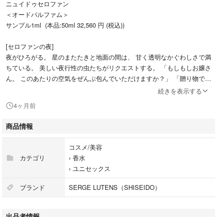
ニュイドゥセロファン
＜オードパルファム＞
サンプル1ml (本品:50ml 32,560 円 (税込))
[セロファンの夜]
夜がひろがる。 星のまたたきと地面の間は、 甘く透明なかぐわしさで満
ちている。 美しい夜行性の虫たちがリクエストする。 「もしもしお嬢さ
ん。 このあたりの空気をぜんぶ包んでいただけますか？」 「贈り物です
か？」 「ええ、あなたへの」
続きを表示する
4ヶ月前
[透明なホワイトフローラルの香り]
中国のキンモクセイ、マンダリン、ホワイトフラワー
商品情報
成分；エタノール,香料,ＤＰＧ,水,ｔ－ブチルメトキシジベンゾイルメタ
コスメ/美容
ン,クエン酸トリス（テトラメチルヒドロキシピペリジノール）,紫４０１,
カテゴリ
›
香水
黄４,赤５０４,黄５
›
ユニセックス
頂き物のため、入手時期不明です。
ブランド
SERGE LUTENS（SHISEIDO）
一度も開けていません。
出品者情報
匿名配送ご希望の方コメントください。