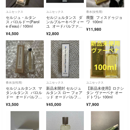
ユニセックス
ユニセックス
香水(女性用)
セルジュ・ルタン
セルジュルタンス ダ
廃盤 フィスドゥジョ
ス パロルドー(Parol
ンルブルーキペティー
ワ 100ml
e d’eau) / 100ml
ユ オードパルファ
¥11,980
ム 10ml 香水
¥4,500
¥2,800
香水(女性用)
ユニセックス
ユニセックス
セルジュルタンス マ
新品未開封 セルジュ
【新品未使用】ロクシ
タンルタンス パロル
ルタンス ロー フォア
タン ヴァーベナ オー
ドー オードパルファ
ッド オードパルファ
ドトワレ 100ml
ム 5ml 新品
ム １００ｍＬ
¥3,500
¥45,000
¥7,900