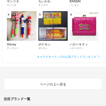
サンリオ
ちいかわ
BANDAI
サンリオ
チイカワ
バンダイ
4
5
6
Disney
ポケモン
ハローキティ
ディズニー
ポケモン
ハローキティ
キャラクターグッズの人気ブランドランキング
ページの上へ戻る
注目ブランド一覧