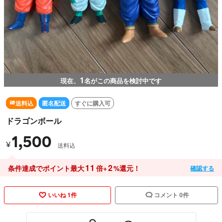
1
現在、
名がこの商品を検討中です
送料込
匿名配送
すぐに購入可
ドラゴンボール
1,500
¥
送料込
11
2
条件達成でポイント最大
倍+
%還元！
確認する
いいね 1件
コメント 0件