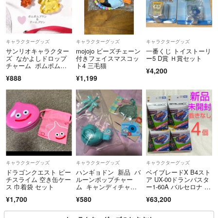
キャラクターグッズ
キャラクターグッズ
キャラクターグッズ
サンリオキャラクター
mojojo ビーズチェーン
一番くじ トイストーリ
ズ なかよしドロップ
付きフェイスマスコッ
ー5 D賞 Ｈ賞セット
チャーム ポムポムプ
ト4 三毛猫
¥4,200
リン
¥888
¥1,199
キャラクターグッズ
キャラクターグッズ
キャラクターグッズ
ドラゴンクエスト ピー
ハンギョドン 新品 バ
ベイブレードX B4スト
チスライム 空き缶ケー
ルーンポップチャー
ア UX-00ドランバスタ
ス 巾着袋 セット
ム キャンディチャー
ー1-60A バルセロナ 4
ムズ 食玩
個
¥1,700
¥580
¥63,200