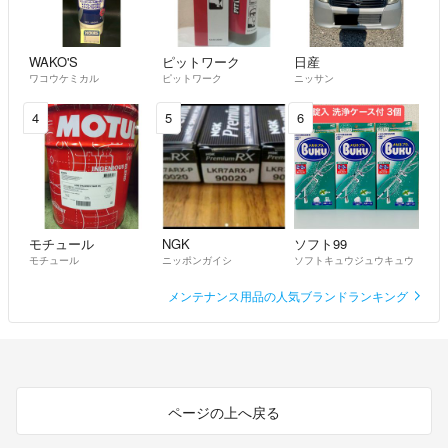
WAKO'S
ピットワーク
日産
ワコウケミカル
ピットワーク
ニッサン
4
5
6
モチュール
NGK
ソフト99
モチュール
ニッポンガイシ
ソフトキュウジュウキュウ
メンテナンス用品の人気ブランドランキング
ページの上へ戻る