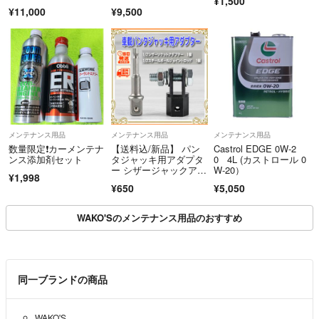
¥1,500
ン R134a
¥11,000
¥9,500
メンテナンス用品
メンテナンス用品
メンテナンス用品
数量限定❗カーメンテナ
【送料込/新品】 パン
Castrol EDGE 0W-2
ンス添加剤セット
タジャッキ用アダプタ
0 4L (カストロール 0
ー シザージャックアダ
W-20）
¥1,998
プター ジャッキヘルパ
¥650
¥5,050
ー タイヤ交換 工具 ㉓
WAKO'Sのメンテナンス用品のおすすめ
同一ブランドの商品
WAKO'S