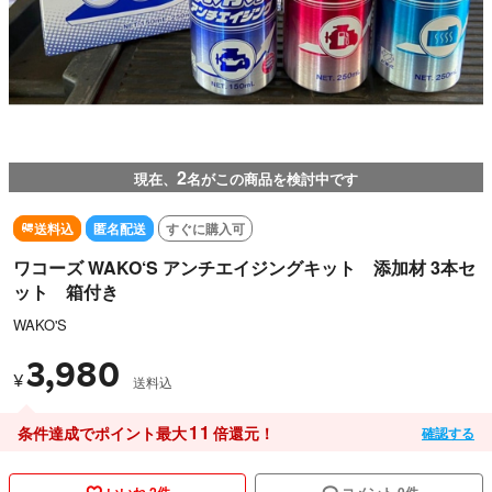
2
現在、
名がこの商品を検討中です
送料込
匿名配送
すぐに購入可
ワコーズ WAKO‘S アンチエイジングキット 添加材 3本セ
ット 箱付き
WAKO'S
3,980
¥
送料込
11
条件達成でポイント最大
倍還元！
確認する
いいね 2件
コメント 0件