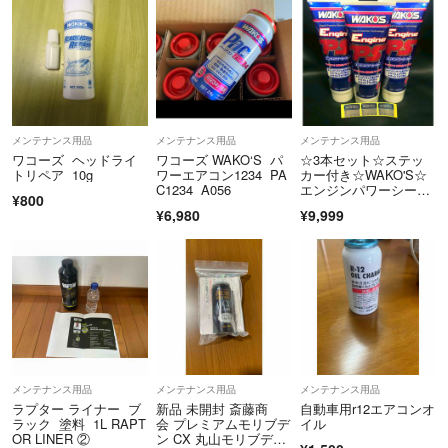
メンテナンス用品
メンテナンス用品
メンテナンス用品
ワコーズ ヘッドライ
ワコーズ WAKO‘S パ
☆3本セット☆ステッ
トリペア 10g
ワーエアコン1234 PA
カー付き☆WAKO'S☆
C1234 A056
エンジンパワーシール
¥800
ド☆ワコーズ
¥6,980
¥9,999
メンテナンス用品
メンテナンス用品
メンテナンス用品
ラプター ライナー ブ
新品 未開封 斎藤商
自動車用r12エアコンオ
ラック 塗料 1L RAPT
会 プレミアムモリブデ
イル
OR LINER ②
ン CX 丸山モリブデ